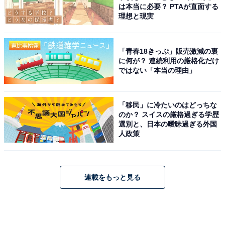
は本当に必要？ PTAが直面する
理想と現実
「青春18きっぷ」販売激減の裏
に何が？ 連続利用の厳格化だけ
ではない「本当の理由」
「移民」に冷たいのはどっちな
のか？ スイスの厳格過ぎる学歴
選別と、日本の曖昧過ぎる外国
人政策
連載をもっと見る