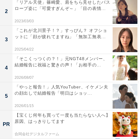
「リアル天使」篠崎愛、肩をちら見せしたバス
ローブ姿に「可愛すぎんぞ～」「目の表情...
2
2023/03/03
「これが北川景子！？」すっぴん？ オフショ
ットに「顔が疲れてますね」「無加工無表...
3
2025/04/22
「そこくっつくの？！」元NGT48メンバー、
結婚報告に祝福と驚きの声！「お相手の...
4
2026/08/07
「やっと報告！」人気YouTuber、イケメン夫
の顔出しで結婚報告「明日はショッ...
5
2026/01/15
【宝くじ何年も買って一度も当たらない人へ】
原因、はっきりしてます
PR
合同会社デジタルファーム