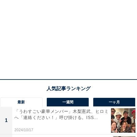
最新
一週間
一ヶ月
「うわすごい豪華メンバー」木梨憲武、ヒロミ
へ「連絡ください！」呼び掛ける。ISS...
1
2024/10/17