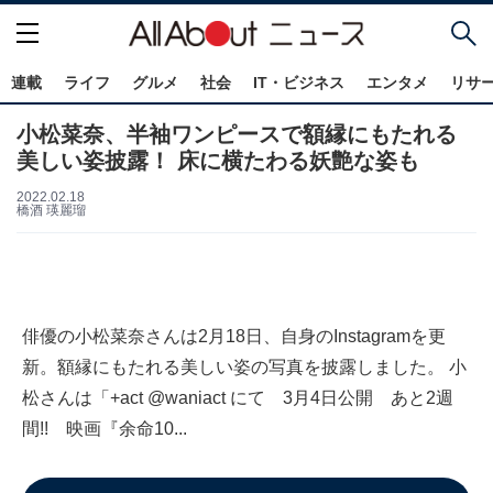
連載
ライフ
グルメ
社会
IT・ビジネス
エンタメ
リサ
小松菜奈、半袖ワンピースで額縁にもたれる
美しい姿披露！ 床に横たわる妖艶な姿も
2022.02.18
橋酒 瑛麗瑠
俳優の小松菜奈さんは2月18日、自身のInstagramを更
新。額縁にもたれる美しい姿の写真を披露しました。 小
松さんは「+act @waniact にて 3月4日公開 あと2週
間!! 映画『余命10...