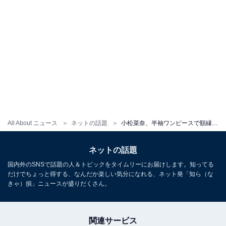
All About ニュース
ネットの話題
小松菜奈、半袖ワンピースで額縁にもたれる美しい姿披露！ 床に横たわる妖艶な姿も
ネットの話題
国内外のSNSで話題の人＆トピックをタイムリーにお届けします。知ってる
だけでちょっと得する、なんだか楽しい気分になれる、ネット発「知ら（な
きゃ）損」ニュースが盛りだくさん。
関連サービス