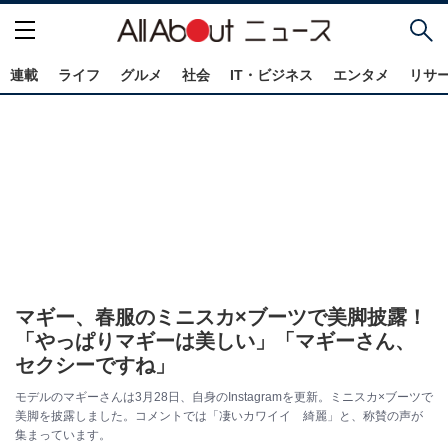
連載
ライフ
グルメ
社会
IT・ビジネス
エンタメ
リサ
マギー、春服のミニスカ×ブーツで美脚披露！
「やっぱりマギーは美しい」「マギーさん、
セクシーですね」
モデルのマギーさんは3月28日、自身のInstagramを更新。ミニスカ×ブーツで
美脚を披露しました。コメントでは「凄いカワイイ 綺麗」と、称賛の声が
集まっています。