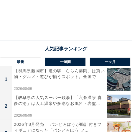
最新
一週間
一ヶ月
【群馬県藤岡市】道の駅「ららん藤岡」は買い
物・グルメ・遊びが揃うスポット。全国で...
1
2026/08/09
【岐阜県の人気スーパー銭湯】「六条温泉 喜
多の湯」は人工温泉や多彩なお風呂・岩盤...
2
2026/08/09
2026年8月発売！ パンどろぼうが時計付きフ
ィギュアになった「パンどろぼう フ...