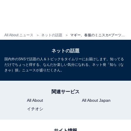
All About ニュース
ネットの話題
マギー、春服のミニスカ×ブーツで美脚披露！「やっぱりマギーは美しい」「マギーさん、セクシーですね」
ネットの話題
国内外のSNSで話題の人＆トピックをタイムリーにお届けします。知ってる
だけでちょっと得する、なんだか楽しい気分になれる、ネット発「知ら（な
きゃ）損」ニュースが盛りだくさん。
関連サービス
All About
All About Japan
イチオシ
サイト情報