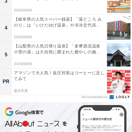
3
2026/08/09
【岐阜県の人気スーパー銭湯】「湯どころ み
のり」は「いけだゆげ温泉」や冷冷交代浴...
4
2026/08/09
【山梨県の人気日帰り温泉】「多摩源流温泉
小菅の湯」は大自然に囲まれた癒やしの施...
5
2026/08/09
アマゾンで大人気！血圧対策はコーヒーに足し
てみて
PR
森永乳業
Recommended by