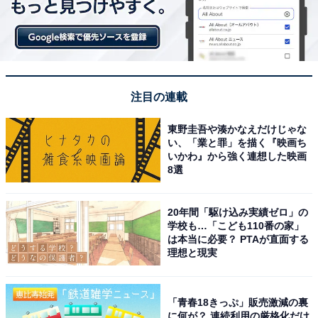
注目の連載
東野圭吾や湊かなえだけじゃな
い、「業と罪」を描く『映画ち
いかわ』から強く連想した映画
8選
20年間「駆け込み実績ゼロ」の
学校も…「こども110番の家」
は本当に必要？ PTAが直面する
理想と現実
「青春18きっぷ」販売激減の裏
に何が？ 連続利用の厳格化だけ