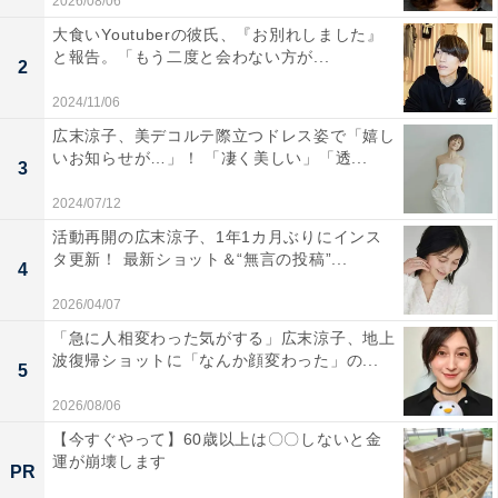
2026/08/06
大食いYoutuberの彼氏、『お別れしました』
と報告。「もう二度と会わない方が...
2
2024/11/06
広末涼子、美デコルテ際立つドレス姿で「嬉し
いお知らせが…」！ 「凄く美しい」「透...
3
2024/07/12
活動再開の広末涼子、1年1カ月ぶりにインス
タ更新！ 最新ショット＆“無言の投稿”...
4
2026/04/07
「急に人相変わった気がする」広末涼子、地上
波復帰ショットに「なんか顔変わった」の...
5
2026/08/06
【今すぐやって】60歳以上は〇〇しないと金
運が崩壊します
PR