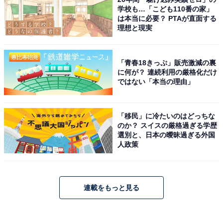
学校も…「こども110番の家」
は本当に必要？ PTAが直面する
理想と現実
「青春18きっぷ」販売激減の裏
に何が？ 連続利用の厳格化だけ
ではない「本当の理由」
「移民」に冷たいのはどっちな
のか？ スイスの厳格過ぎる学歴
選別と、日本の曖昧過ぎる外国
人政策
連載をもっと見る