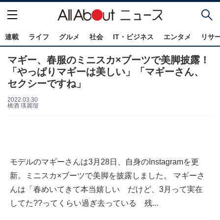
連載
ライフ
グルメ
社会
IT・ビジネス
エンタメ
リサ
マギー、春服のミニスカ×ブーツで美脚披露！
「やっぱりマギーは美しい」「マギーさん、
セクシーですね」
2022.03.30
橋酒 瑛麗瑠
モデルのマギーさんは3月28日、自身のInstagramを更
新。ミニスカ×ブーツで美脚を披露しました。 マギーさ
んは「春めいてきて本当嬉しい だけど、3月って実在
してた??ってくらい過ぎ去っている 残...