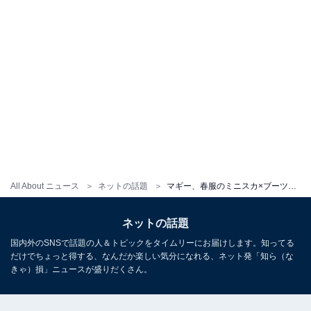
All About ニュース
ネットの話題
マギー、春服のミニスカ×ブーツで美脚披露！「やっぱりマギーは美しい」「マギーさん、セクシーですね」
ネットの話題
国内外のSNSで話題の人＆トピックをタイムリーにお届けします。知ってる
だけでちょっと得する、なんだか楽しい気分になれる、ネット発「知ら（な
きゃ）損」ニュースが盛りだくさん。