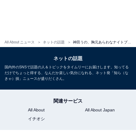
All About ニュース
ネットの話題
神田うの、胸元あらわなナイトブラ×ジーンズ姿で抜群のスタイルを披露！ 「ナイトブラ楽しみです 」の声
ネットの話題
国内外のSNSで話題の人＆トピックをタイムリーにお届けします。知ってる
だけでちょっと得する、なんだか楽しい気分になれる、ネット発「知ら（な
きゃ）損」ニュースが盛りだくさん。
関連サービス
All About
All About Japan
イチオシ