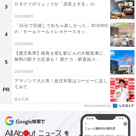
ロダクツのリュックが「高見えする」の...
3
2026/08/03
「15分で完成してめちゃ楽しかった」3COINS
の「モールドールトレカケースキッ...
4
2026/08/05
【鹿児島県】桜島を望む駅ビルの大観覧車に、
無料の駅ナカ足湯も！ 駅ナカ・駅直結ス...
5
2026/08/08
アマゾンで大人気！血圧対策はコーヒーに足し
てみて
PR
森永乳業
Recommended by