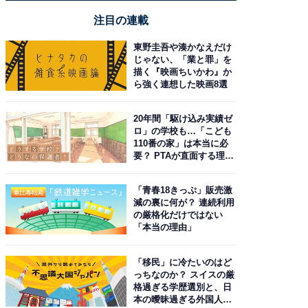
注目の連載
東野圭吾や湊かなえだけ
じゃない、「業と罪」を
描く『映画ちいかわ』か
ら強く連想した映画8選
20年間「駆け込み実績ゼ
ロ」の学校も…「こども
110番の家」は本当に必
要？ PTAが直面する理想
と現実
「青春18きっぷ」販売激
減の裏に何が？ 連続利用
の厳格化だけではない
「本当の理由」
「移民」に冷たいのはど
っちなのか？ スイスの厳
格過ぎる学歴選別と、日
本の曖昧過ぎる外国人政