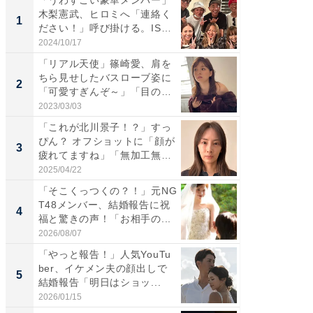
木梨憲武、ヒロミへ「連絡く
は」高
1
1
ださい！」呼び掛ける。IS
災地を
S...
「カ...
2024/10/17
2026/08/0
「リアル天使」篠崎愛、肩を
「女の
ちら見せしたバスローブ姿に
介、バ
2
2
「可愛すぎんぞ～」「目の表
らのプレ
情...
愛...
2023/03/03
2026/08/0
「これが北川景子！？」すっ
「脚が
ぴん？ オフショットに「顔が
横川尚
3
3
疲れてますね」「無加工無
ムキな姿
表...
刃...
2025/04/22
2026/08/0
「そこくっつくの？！」元NG
「え、
T48メンバー、結婚報告に祝
芸人、2
4
4
福と驚きの声！「お相手の...
エットに
2026/08/07
2026/08/0
「やっと報告！」人気YouTu
「脳がバ
ber、イケメン夫の顔出しで
装姿が話
5
5
結婚報告「明日はショッ...
のお父さ
2026/01/15
2026/08/0