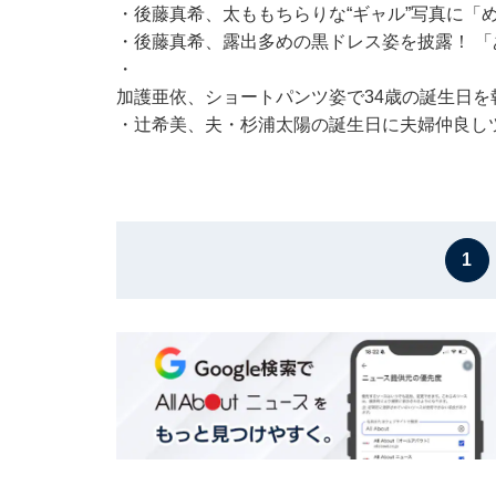
・
後藤真希、太ももちらりな“ギャル”写真に「
・
後藤真希、露出多めの黒ドレス姿を披露！ 
・
加護亜依、ショートパンツ姿で34歳の誕生日を
・
辻希美、夫・杉浦太陽の誕生日に夫婦仲良しツ
1