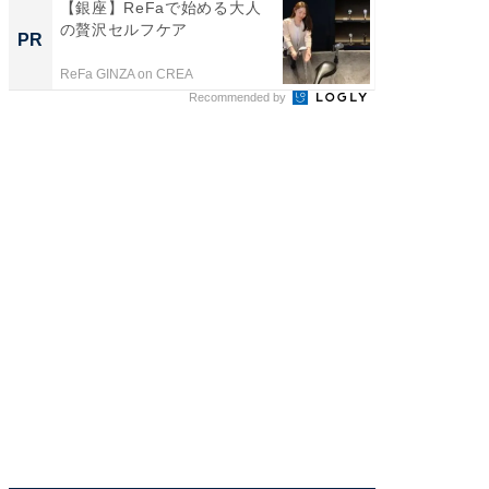
【銀座】ReFaで始める大人
「今日
の贅沢セルフケア
変わるA
PR
PR
が見逃
ReFa GINZA on CREA
Amazon
Recommended by