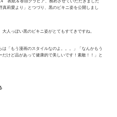
o.14 表紙＆巻頭グラビア、務めさせていただきました
 牧野真莉愛より」とつづり、黒のビキニ姿を公開しまし
、大人っぽい黒のビキニ姿がとてもすてきですね。
らは「もう漫画のスタイルなのよ。。。」「なんかもう
ーだけど品があって健康的で美しいです！素敵！！」と
る