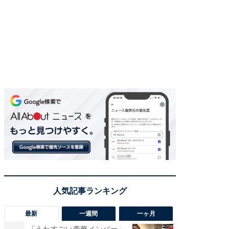
最新
一週間
一ヶ月
「うわすごい豪華メンバー」
「さす