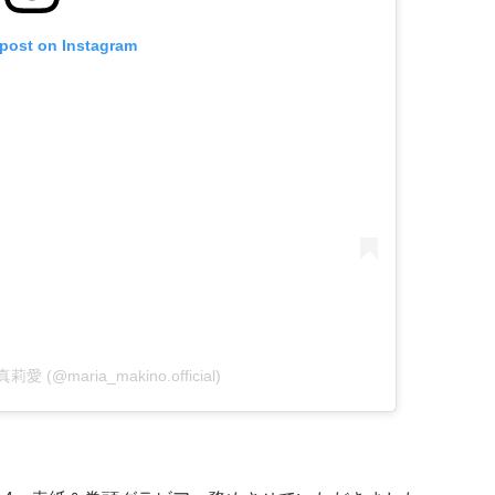
 post on Instagram
真莉愛 (@maria_makino.official)