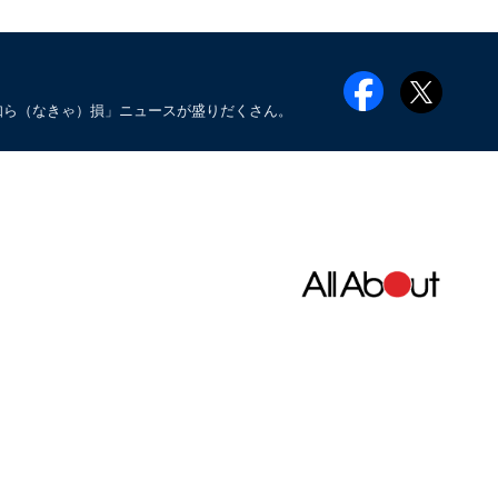
知ら（なきゃ）損」ニュースが盛りだくさん。