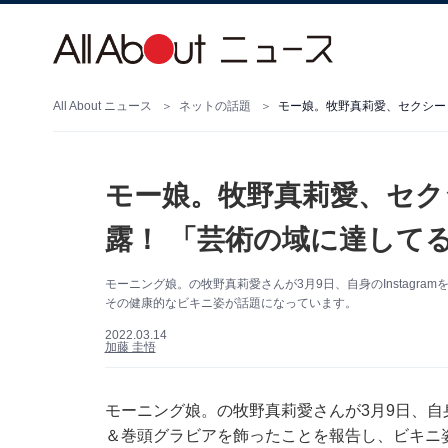
All About ニュース
ネットの話題
モー娘。牧野真莉愛、セク
露！ 「芸術の域に達して
モーニング娘。の牧野真莉愛さんが3月9日、自身のInstagr
その健康的なビキニ姿が話題になっています。
2022.03.14
加藤 圭悟
モーニング娘。の牧野真莉愛さんが3月9日、自身の
＆巻頭グラビアを飾ったことを報告し、ビキニ