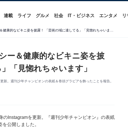
連載
ライフ
グルメ
社会
IT・ビジネス
エンタメ
リ
モー娘。牧野真莉愛、セクシー＆健康的なビキニ姿を披露！ 「芸術の域に達してる」「見惚れちゃいます」
シー＆健康的なビキニ姿を披
る」「見惚れちゃいます」
amを更新。週刊少年チャンピオンの表紙＆巻頭グラビアを飾ったことを報告。
Instagramを更新。『週刊少年チャンピオン』の表紙
姿を公開しました。