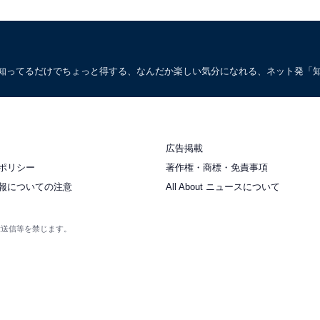
。知ってるだけでちょっと得する、なんだか楽しい気分になれる、ネット発「
広告掲載
ポリシー
著作権・商標・免責事項
報についての注意
All About ニュースについて
衆送信等を禁じます。