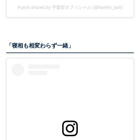
A post shared by 平愛梨オフィシャル (@harikiri_tairi)
「寝相も相変わらず一緒」