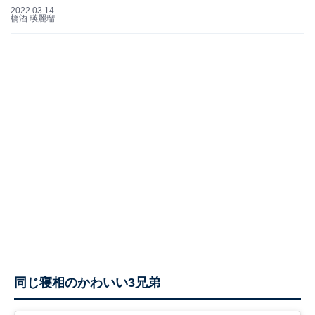
2022.03.14
橋酒 瑛麗瑠
同じ寝相のかわいい3兄弟