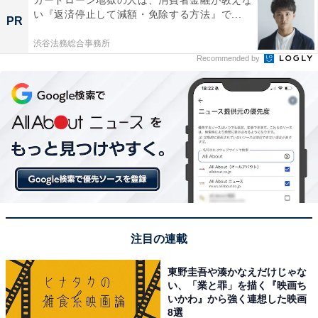
い『返済停止して減額・免除する方法』で...
PR
渋谷法務総合事務所
Recommended by
注目の連載
東野圭吾や湊かなえだけじゃな
い、「業と罪」を描く『映画ち
いかわ』から強く連想した映画
8選