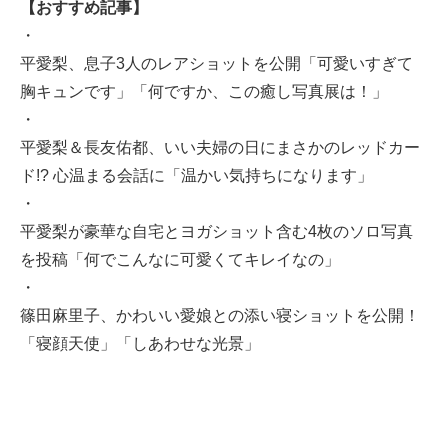
【おすすめ記事】
・
平愛梨、息子3人のレアショットを公開「可愛いすぎて
胸キュンです」「何ですか、この癒し写真展は！」
・
平愛梨＆長友佑都、いい夫婦の日にまさかのレッドカー
ド!? 心温まる会話に「温かい気持ちになります」
・
平愛梨が豪華な自宅とヨガショット含む4枚のソロ写真
を投稿「何でこんなに可愛くてキレイなの」
・
篠田麻里子、かわいい愛娘との添い寝ショットを公開！
「寝顔天使」「しあわせな光景」