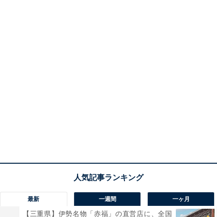
最新
一週間
一ヶ月
【三重県】伊勢名物「赤福」の直営店に、全国