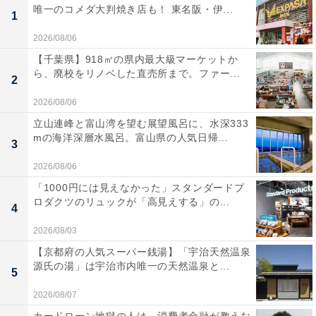
唯一のコメダ大判焼き店も！ 東名阪・伊...
1
2026/08/06
【千葉県】918㎡の県内最大級マーケットか
ら、廃校をリノベした直売所まで。ファー...
2
2026/08/06
立山連峰と富山湾を望む展望風呂に、水深333
mの海洋深層水風呂。富山県の人気日帰...
3
2026/08/06
「1000円には見えなかった」スタンダードプ
ロダクツのリュックが「高見えする」の...
4
2026/08/03
【京都府の人気スーパー銭湯】「宇治天然温泉
源氏の湯」は宇治市内唯一の天然温泉と...
5
2026/08/07
カードローン地獄の人は、消費者金融が教えな