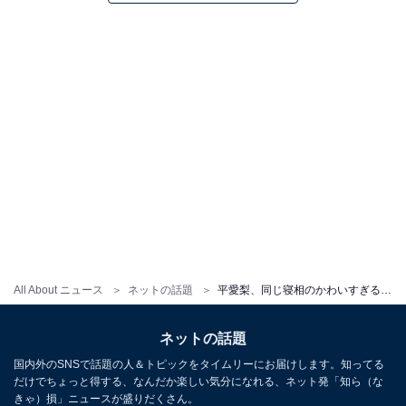
All About ニュース
ネットの話題
平愛梨、同じ寝相のかわいすぎる3兄弟の写真披露！ 「お父さんに似てますね」「たまらなく愛おしいですな」
ネットの話題
国内外のSNSで話題の人＆トピックをタイムリーにお届けします。知ってる
だけでちょっと得する、なんだか楽しい気分になれる、ネット発「知ら（な
きゃ）損」ニュースが盛りだくさん。