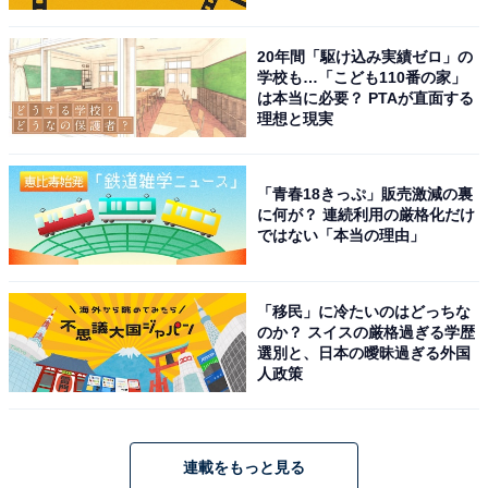
20年間「駆け込み実績ゼロ」の
学校も…「こども110番の家」
は本当に必要？ PTAが直面する
理想と現実
「青春18きっぷ」販売激減の裏
に何が？ 連続利用の厳格化だけ
ではない「本当の理由」
「移民」に冷たいのはどっちな
のか？ スイスの厳格過ぎる学歴
選別と、日本の曖昧過ぎる外国
人政策
連載をもっと見る