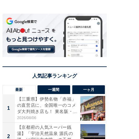
最新
一週間
一ヶ月
【三重県】伊勢名物「赤福」
【兵庫
の直営店に、全国唯一のコメ
ーメン
1
1
ダ大判焼き店も！ 東名阪・
再現した
伊...
道...
2026/08/06
2026/08/0
【京都府の人気スーパー銭
【三重
湯】「宇治天然温泉 源氏の
の直営
2
2