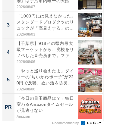
湯」は宇治市内唯一の天然温
ダ大判焼
泉と...
伊...
2026/08/07
2026/08/0
「1000円には見えなかった」
【千葉県
スタンダードプロダクツのリ
級マー
3
3
ュックが「高見えする」の...
ノベし
ー...
2026/08/03
2026/08/0
【千葉県】918㎡の県内最大
ステラ
級マーケットから、廃校をリ
詰め放題
4
4
ノベした直売所まで。ファ
00円で「
ー...
2026/08/06
2026/08/0
「やっと巡り会えたよ」ダイ
立山連
ソーの“ちいかわポーチ”が22
風呂に、
5
5
0円で反響。ぬい活＆防災...
層水風
帰...
2026/08/06
2026/08/0
「今日の目玉商品は？」毎日
【見城徹
変わるAmazonタイムセール
も変わ
PR
PR
が見逃せない
Amazon
FINCHI o
Recommended by