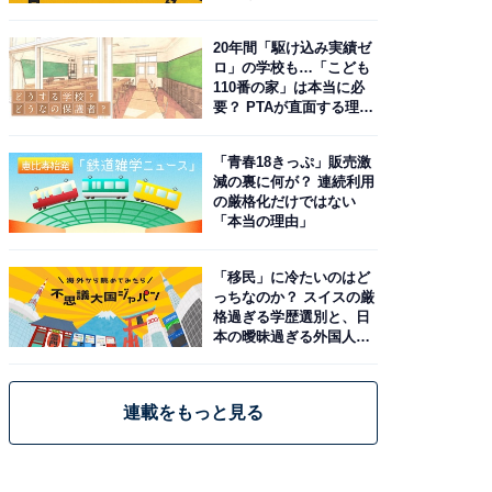
20年間「駆け込み実績ゼ
ロ」の学校も…「こども
110番の家」は本当に必
要？ PTAが直面する理想
と現実
「青春18きっぷ」販売激
減の裏に何が？ 連続利用
の厳格化だけではない
「本当の理由」
「移民」に冷たいのはど
っちなのか？ スイスの厳
格過ぎる学歴選別と、日
本の曖昧過ぎる外国人政
策
連載をもっと見る