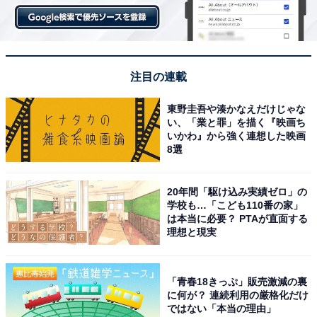
注目の連載
東野圭吾や湊かなえだけじゃな
い、「業と罪」を描く『映画ち
いかわ』から強く連想した映画
8選
20年間「駆け込み実績ゼロ」の
学校も…「こども110番の家」
は本当に必要？ PTAが直面する
理想と現実
「青春18きっぷ」販売激減の裏
に何が？ 連続利用の厳格化だけ
ではない「本当の理由」