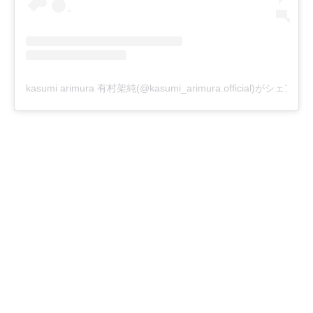
kasumi arimura 有村架純(@kasumi_arimura.official)がシェア