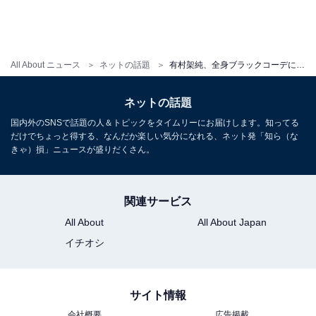
All About ニュース
ネットの話題
有村架純、全身ブラックコーデに大反響「なぜこんなに美しいのでしょう」「スーツ姿かっこいい」
ネットの話題
国内外のSNSで話題の人＆トピックをタイムリーにお届けします。知ってる
だけでちょっと得する、なんだか楽しい気分になれる、ネット発「知ら（な
きゃ）損」ニュースが盛りだくさん。
関連サービス
All About
All About Japan
イチオシ
サイト情報
会社概要
広告掲載