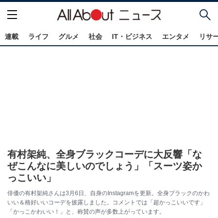
連載
ライフ
グルメ
社会
IT・ビジネス
エンタメ
リサ
有村架純、全身ブラックコーデに大反響「な
ぜこんなに美しいのでしょう」「スーツ姿か
っこいい」
俳優の有村架純さんは3月6日、自身のInstagramを更新。全身ブラックのかわ
いい＆格好いいコーデを披露しました。コメントでは「超かっこいいです」
「かっこかわいい！」と、称賛の声が多数上がっています。