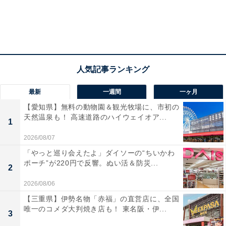
最新
一週間
一ヶ月
【愛知県】無料の動物園＆観光牧場に、市初の
天然温泉も！ 高速道路のハイウェイオア...
1
2026/08/07
「やっと巡り会えたよ」ダイソーの“ちいかわ
ポーチ”が220円で反響。ぬい活＆防災...
2
2026/08/06
【三重県】伊勢名物「赤福」の直営店に、全国
唯一のコメダ大判焼き店も！ 東名阪・伊...
3