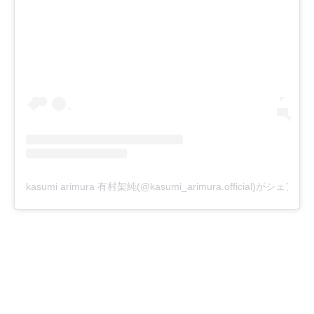
kasumi arimura 有村架純(@kasumi_arimura.official)がシェア