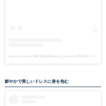
kasumi arimura 有村架純(@kasumi_arimura.official)がシェア
鮮やかで美しいドレスに身を包む