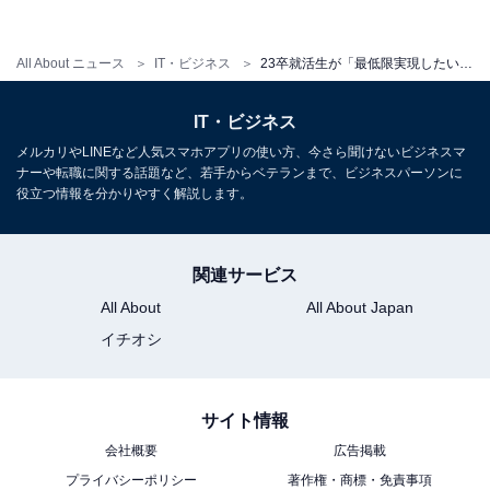
All About ニュース
IT・ビジネス
23卒就活生が「最低限実現したい生涯最高年収」 2位「700万円以上800万円未満」、1位は？
IT・ビジネス
メルカリやLINEなど人気スマホアプリの使い方、今さら聞けないビジネスマ
ナーや転職に関する話題など、若手からベテランまで、ビジネスパーソンに
就職したい業種、4人に1人が「公的機関」を希望
役立つ情報を分かりやすく解説します。
就職したい業種の全体1位は「公的機関・その他」
（26.4％）。文理別、男女別でも1位を獲得しており、平
関連サービス
均回答率は25％を超えています。
All About
All About Japan
イチオシ
サイト情報
会社概要
広告掲載
プライバシーポリシー
著作権・商標・免責事項