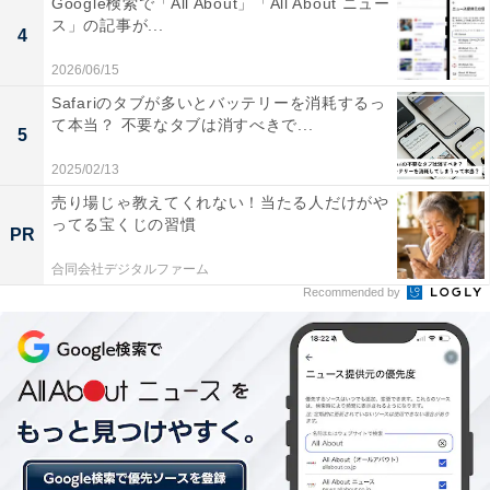
Google検索で「All About」「All About ニュー
ス」の記事が...
4
2026/06/15
Safariのタブが多いとバッテリーを消耗するっ
て本当？ 不要なタブは消すべきで...
5
2025/02/13
売り場じゃ教えてくれない！当たる人だけがや
ってる宝くじの習慣
PR
合同会社デジタルファーム
Recommended by
文系／理系別「就職したい企業」ランキング
文系と理系の3位以下を比較すると、文系は「集英社」
（3.6％）や「講談社」（2.8％）などの出版社や、「ニ
トリ」（3.6%）、「JR東日本」（3.2％）といった企業
がランクイン。理系は「パナソニック」（5.2％）、「富