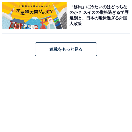
男女別「就職したい企業」ランキング
「移民」に冷たいのはどっちな
のか？ スイスの厳格過ぎる学歴
選別と、日本の曖昧過ぎる外国
男女別の3位以下を比較すると、男性は「富士通」
人政策
（3.3％）や「トヨタ自動車」（3.3％）、「バンダイ」
（3.3％）などのメーカーが目立つ一方、女性は「味の
素」（4.7％）や「山崎製パン」（3.1％）といった食品
連載をもっと見る
メーカーのほか、「資生堂」（4.4％）、「講談社」
（3.8％）などが上位にランクインしています。