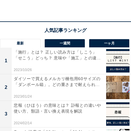
最新
一週間
一ヶ月
「施行」とは？ 正しい読み方は「しこう」
「せこう」どっち？ 意味や「施工」との違...
1
男女別／文理別の傾向は
2023/10/26
ダイソーで買えるメルカリ梱包用60サイズの
就職先したい企業を男女別／文理別でそれぞれ集計した
「ダンボール箱」。どの重さまで耐えられ...
2
ところ、すべての属性で1位は「地方公務員」、2位は
2023/01/24
「国家公務員」となりました。
悲報（ひほう）の意味とは？ 訃報との違いや
使い方、類語・言い換え表現を解説
3
2024/02/14