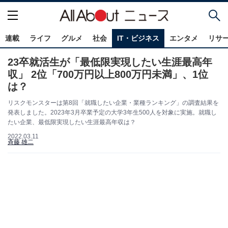
連載
ライフ
グルメ
社会
IT・ビジネス
エンタメ
リサ
23卒就活生が「最低限実現したい生涯最高年
収」 2位「700万円以上800万円未満」、1位
は？
リスクモンスターは第8回「就職したい企業・業種ランキング」の調査結果を
発表しました。2023年3月卒業予定の大学3年生500人を対象に実施。就職し
たい企業、最低限実現したい生涯最高年収は？
2022.03.11
斉藤 雄二