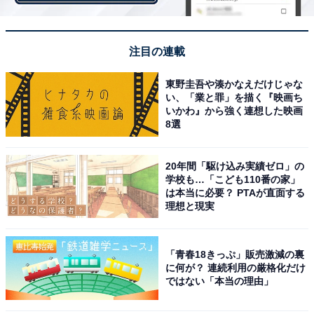
士フイルム」（3.2％）といったメーカーのほか、「味の
素」（5.2％）や「森永乳業」（3.6％）、「カルビー」
（2.8％）など食品系企業も多くランクインしています。
注目の連載
東野圭吾や湊かなえだけじゃな
い、「業と罪」を描く『映画ち
いかわ』から強く連想した映画
8選
20年間「駆け込み実績ゼロ」の
学校も…「こども110番の家」
は本当に必要？ PTAが直面する
理想と現実
「青春18きっぷ」販売激減の裏
に何が？ 連続利用の厳格化だけ
ではない「本当の理由」