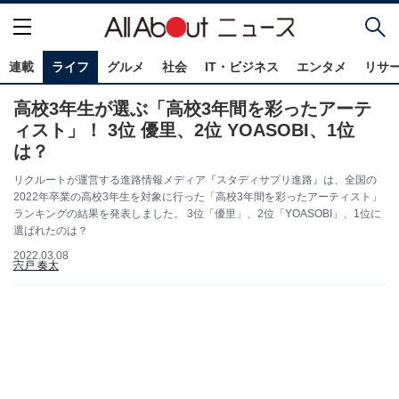
連載
ライフ
グルメ
社会
IT・ビジネス
エンタメ
リサ
高校3年生が選ぶ「高校3年間を彩ったアーテ
ィスト」！ 3位 優里、2位 YOASOBI、1位
は？
リクルートが運営する進路情報メディア『スタディサプリ進路』は、全国の
2022年卒業の高校3年生を対象に行った「高校3年間を彩ったアーティスト」
ランキングの結果を発表しました。 3位「優里」、2位「YOASOBI」、1位に
選ばれたのは？
2022.03.08
宍戸 奏太