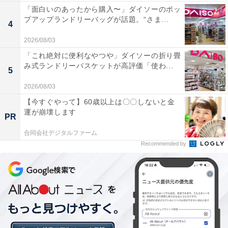
「面白いのあったから購入〜」ダイソーのポッ
プアップランドリーバッグが話題。“さま...
4
2026/08/03
「これ絶対に便利なやつや」ダイソーの折り畳
み式ランドリーバスケットが高評価「使わ...
5
2026/08/03
【今すぐやって】60歳以上は〇〇しないと金
運が崩壊します
PR
合同会社デジタルファーム
Recommended by