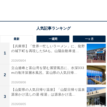
最新
一週間
一ヶ月
【兵庫県】「世界一忙しいラーメン」に、龍野
の城下町を再現したSAも。山陽自動車道...
1
2026/08/04
立山連峰と富山湾を望む展望風呂に、水深333
mの海洋深層水風呂。富山県の人気日帰...
2
2026/08/06
【山梨県の人気日帰り温泉】「山梨日帰り温泉
源泉かけ流しの湯 桜湯」は源泉かけ流...
3
2026/08/05