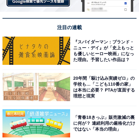
注目の連載
『スパイダーマン：ブランド・
ニュー・デイ』が「史上もっと
も優しいヒーロー映画」になっ
た理由。予習したい作品は？
20年間「駆け込み実績ゼロ」の
学校も…「こども110番の家」
は本当に必要？ PTAが直面する
理想と現実
「青春18きっぷ」販売激減の裏
に何が？ 連続利用の厳格化だけ
ではない「本当の理由」