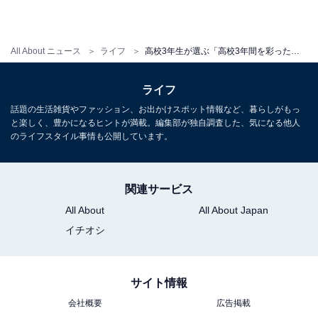
All About ニュース
ライフ
高校3年生が選ぶ「高校3年間を彩ったアーティスト」！ 3位 優里、2位 YOASOBI、1位は？
ライフ
話題の生活雑貨やファッション、お出かけスポット情報など、暮らしがもっ
と楽しく、豊かになるヒントが満載。編集部が独自調査した、気になる他人
のライフスタイル事情も公開しています。
関連サービス
All About
All About Japan
イチオシ
サイト情報
会社概要
広告掲載