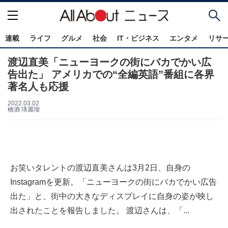
連載
ライフ
グルメ
社会
IT・ビジネス
エンタメ
リサ
渡辺直美「ニューヨークの街にバカでかい広
告出た」 アメリカでの“全編英語”番組に各界
著名人も応援
2022.03.02
橋酒 瑛麗瑠
お笑いタレントの渡辺直美さんは3月2日、自身の
Instagramを更新。「ニューヨークの街にバカでかい広告
出た」と、街中の大きなディスプレイに自身の姿が映し
出されたことを報告しました。 渡辺さんは、「...