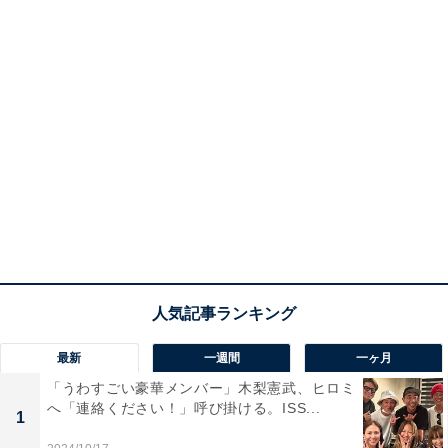
最新
一週間
一ヶ月
「うわすごい豪華メンバー」木梨憲武、ヒロミ
へ「連絡ください！」呼び掛ける。ISS...
1