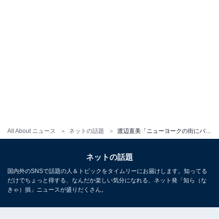
All About ニュース
ネットの話題
渡辺直美「ニューヨークの街にバカでかい広告出た」 アメリカでの“全編英語”番組に各界著名人も応援
ネットの話題
国内外のSNSで話題の人＆トピックをタイムリーにお届けします。知ってる
だけでちょっと得する、なんだか楽しい気分になれる、ネット発「知ら（な
きゃ）損」ニュースが盛りだくさん。