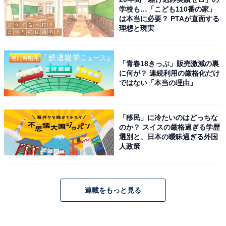
学校も…「こども110番の家」
は本当に必要？ PTAが直面する
理想と現実
「青春18きっぷ」販売激減の裏
に何が？ 連続利用の厳格化だけ
ではない「本当の理由」
「移民」に冷たいのはどっちな
のか？ スイスの厳格過ぎる学歴
選別と、日本の曖昧過ぎる外国
人政策
連載をもっと見る