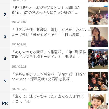
2024/10/17
「EXILEかと」木梨憲武＆ヒロミの間に写
る“石川遼”の別人っぷりにファン騒然！...
2
2022/09/09
「リアル天使」篠崎愛、肩をちら見せしたバス
ローブ姿に「可愛すぎんぞ～」「目の表情...
3
2023/03/03
「めちゃめちゃ豪華」木梨憲武、「第1回 最強
芸能ゴルフ選手権トーナメント」出場メ...
4
2024/12/18
「最高な集まり」木梨憲武、奈緒の誕生日をS
now Man・深澤辰哉＆光石研と祝福...
5
2025/02/20
「宝くじ、運じゃなかった」当たる人は“同じ
こと”してる
PR