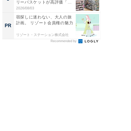
リーバスケットが高評価「使
層水風
わ...
帰...
2026/08/03
2026/08/0
宿探しに迷わない、大人の旅
【大人
計画。 リゾート会員権の魅力
で快適
PR
PR
リゾート・ステーション株式会社
アイリス
Recommended by