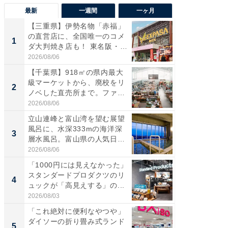
最新
一週間
一ヶ月
【三重県】伊勢名物「赤福」
【兵庫
の直営店に、全国唯一のコメ
ーメン
1
1
ダ大判焼き店も！ 東名阪・
再現した
伊...
道...
2026/08/06
2026/08/0
【千葉県】918㎡の県内最大
【三重
級マーケットから、廃校をリ
の直営
2
2
ノベした直売所まで。ファ
ダ大判焼
ー...
伊...
2026/08/06
2026/08/0
立山連峰と富山湾を望む展望
【千葉県
風呂に、水深333mの海洋深
級マー
3
3
層水風呂。富山県の人気日
ノベし
帰...
ー...
2026/08/06
2026/08/0
「1000円には見えなかった」
ステラ
スタンダードプロダクツのリ
詰め放題
4
4
ュックが「高見えする」の...
00円で「
2026/08/03
2026/08/0
「これ絶対に便利なやつや」
立山連
ダイソーの折り畳み式ランド
風呂に、
5
5