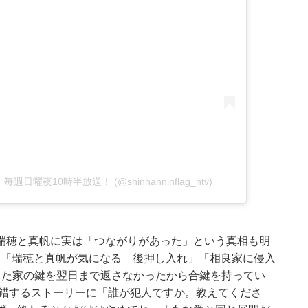
】毎週日曜夜10時半放送！ (@shinhanninflag_ntv)
瑞穂と真帆に実は「つながりがあった」という真相も明
では、「瑞穂と真帆が気になる 後押し入れ」「相良家に侵入
した家の鍵を翌日まで返さなかったから合鍵を持ってい
交錯するストーリーに「誰が犯人ですか。教えてくださ