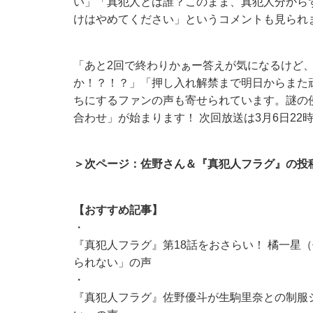
い」「真犯人とは誰？このまま、真犯人分から
けはやめてください」というコメントも見られ
「あと2回で終わりかぁー答えが気になるけど
か！？！？」「押し入れ解禁まで明日からまた頑
ちにするファンの声も寄せられています。謎の
合わせ」が始まります！ 次回放送は3月6日22
＞次ページ：佐野さん＆『真犯人フラグ』の投
【おすすめ記事】
・
『真犯人フラグ』第18話をおさらい！ 橘一星
られない」の声
・
『真犯人フラグ』佐野優斗が生駒里奈との制服シ