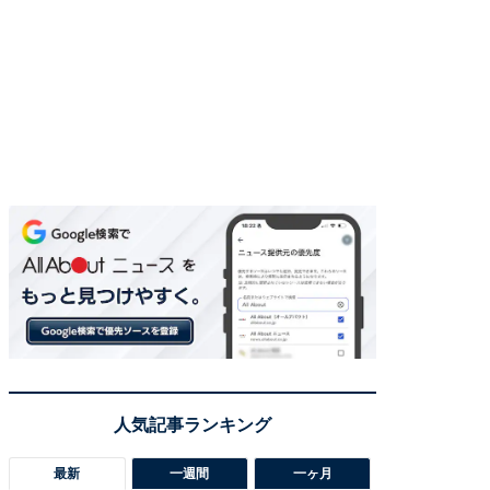
最新
一週間
一ヶ月