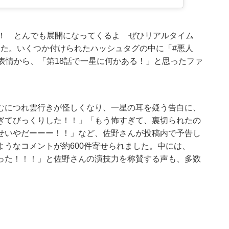
！！ とんでも展開になってくるよ ぜひリアルタイム
ました。いくつか付けられたハッシュタグの中に「#悪人
表情から、「第18話で一星に何かある！」と思ったファ
むにつれ雲行きが怪しくなり、一星の耳を疑う告白に、
ぎてびっくりした！！」「もう怖すぎて、裏切られたの
せいやだーーー！！」など、佐野さんが投稿内で予告し
うなコメントが約600件寄せられました。中には、
った！！！」と佐野さんの演技力を称賛する声も、多数