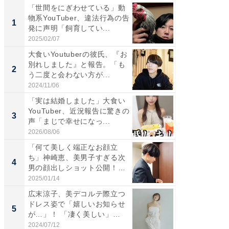
「世間をにぎわせている」動
「さす
物系YouTuber、違法行為の告
は」高
1
1
発に声明「飼育してい...
災地を
「カ...
2025/02/07
2026/08/0
大食いYoutuberの彼氏、『お
「女の
別れしました』と報告。「も
介、バ
2
2
う二度と会わない方が...
らのプレ
愛...
2024/11/06
2026/08/0
「実は結婚しました」大食い
「脚が
YouTuber、近況報告に驚きの
横川尚
3
3
声「まじで幸せになっ...
ムキな姿
刃...
2026/08/06
2026/08/0
「何て美しく端正なお顔立
「え、
ち」神崎恵、美男子すぎる次
芸人、2
4
4
男の顔出しショット公開！
エットに
「め...
2025/01/14
2026/08/0
広末涼子、美デコルテ際立つ
「脳がバ
ドレス姿で「嬉しいお知らせ
装姿が話
5
5
が…」！ 「凄く美しい」
のお父さ
「透...
2024/07/12
2026/08/0