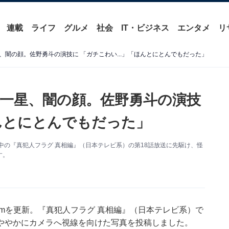
連載
ライフ
グルメ
社会
IT・ビジネス
エンタメ
リ
闇の顔。佐野勇斗の演技に 「ガチこわい...」「ほんとにとんでもだった」
一星、闇の顔。佐野勇斗の演技
ほんとにとんでもだった」
出演中の『真犯人フラグ 真相編』（日本テレビ系）の第18話放送に先駆け、怪
す。
gramを更新。『真犯人フラグ 真相編』（日本テレビ系）で
ややかにカメラへ視線を向けた写真を投稿しました。