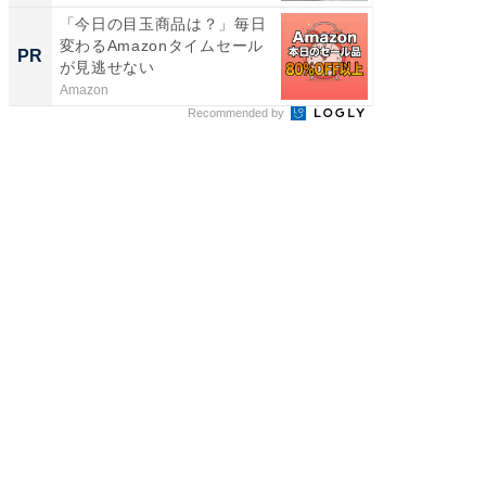
「今日の目玉商品は？」毎日
全国の
変わるAmazonタイムセール
付きの
PR
PR
が見逃せない
Amazon
COCO VIL
Recommended by