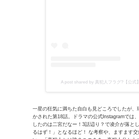
A post shared by 真犯人フラグ?【公式
一星の狂気に満ちた自白も見どころでしたが、
かされた第18話。ドラマの公式Instagram
したのは二宮だなー！3話辺り？で凌介が落と
るはず！」となるほど！ な考察や、ますます