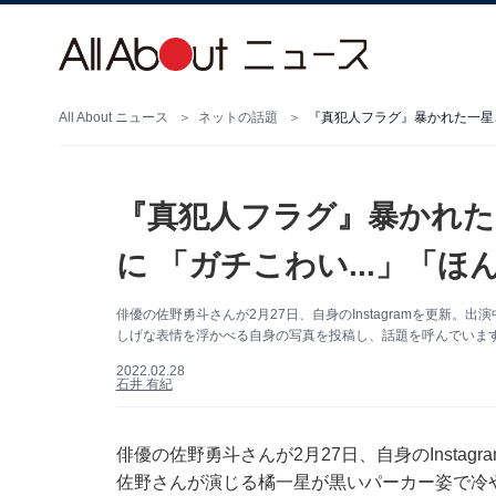
All About ニュース
ネットの話題
『真犯人フラグ』暴かれた一星、
『真犯人フラグ』暴かれた
に 「ガチこわい...」「
俳優の佐野勇斗さんが2月27日、自身のInstagramを更新。
しげな表情を浮かべる自身の写真を投稿し、話題を呼んでいま
2022.02.28
石井 有紀
俳優の佐野勇斗さんが2月27日、自身のInsta
佐野さんが演じる橘一星が黒いパーカー姿で冷