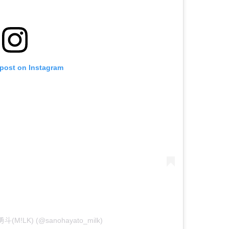
 post on Instagram
勇斗(M!LK) (@sanohayato_milk)