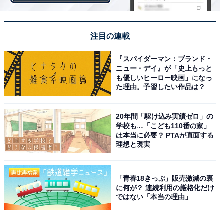
注目の連載
『スパイダーマン：ブランド・
ニュー・デイ』が「史上もっと
も優しいヒーロー映画」になっ
た理由。予習したい作品は？
20年間「駆け込み実績ゼロ」の
学校も…「こども110番の家」
第1位：福岡市博多区
は本当に必要？ PTAが直面する
理想と現実
1位は、「福岡市博多区」が獲得。
「青春18きっぷ」販売激減の裏
に何が？ 連続利用の厳格化だけ
博多駅や福岡空港、博多港を擁しており、陸海空の多様
ではない「本当の理由」
な交通インフラが魅力の街です。極めて高い交通利便性
と生活利便性によって、人の往来も活発です。JR博多シ