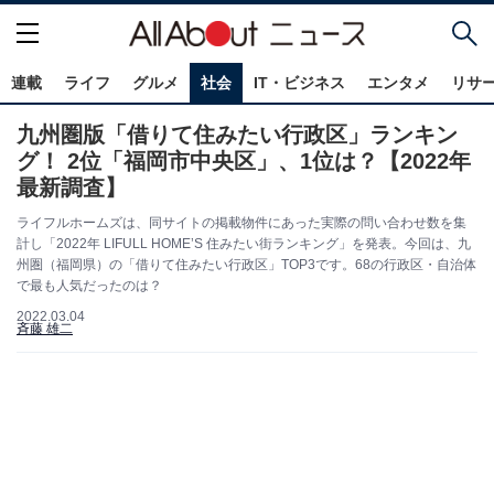
連載
ライフ
グルメ
社会
IT・ビジネス
エンタメ
リサ
九州圏版「借りて住みたい行政区」ランキン
グ！ 2位「福岡市中央区」、1位は？【2022年
最新調査】
ライフルホームズは、同サイトの掲載物件にあった実際の問い合わせ数を集
計し「2022年 LIFULL HOME’S 住みたい街ランキング」を発表。今回は、九
州圏（福岡県）の「借りて住みたい行政区」TOP3です。68の行政区・自治体
で最も人気だったのは？
2022.03.04
斉藤 雄二