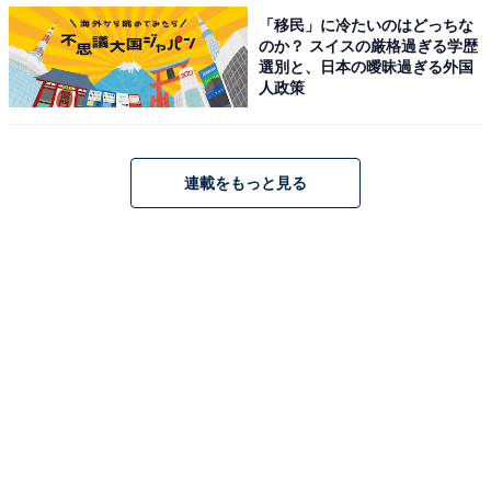
ティ／アミュプラザ博多、キャナルシティ博多といった
「移民」に冷たいのはどっちな
のか？ スイスの厳格過ぎる学歴
多彩な商業施設とビジネス街の存在も大きな要因となっ
選別と、日本の曖昧過ぎる外国
ています。
人政策
九州圏は順位が若干異なるものの、TOP3は「買って住
みたい行政区」と同じ結果でした。4位以下を見ても、
連載をもっと見る
福岡市内へのニーズが高く、8位まで2021年調査から変
動なしとなっています。
＞10位までの全ランキング結果を見る
【おすすめ記事】
・