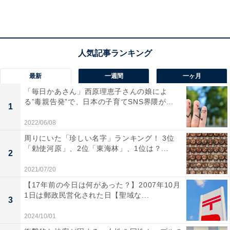
最新
一週間
一ヶ月
「毎日かあさん」西原理恵子さんの娘によ
る”毒親告発”で、日本の子育てSNS界隈が...
1
第2位：福岡市中央区
2022/06/08
周りにいた「珍しい名字」ランキング！ 3位
2位には、「福岡市中央区」がランクイン。
「勅使河原」、2位「東海林」、1位は？...
2
2021/07/20
九州最大の都市「福岡市」の中心地であると同時に、西
【17年前の今日は何があった？】2007年10月
日本では大阪市や神戸市に次ぐ事業集積地です。賃貸ニ
1日は郵政民営化された日【聖域な...
3
ーズも非常に高く、関西圏や首都圏からの移住も活発な
2024/10/01
エリアとなっています。「借りて住みたい」は賃貸ニー