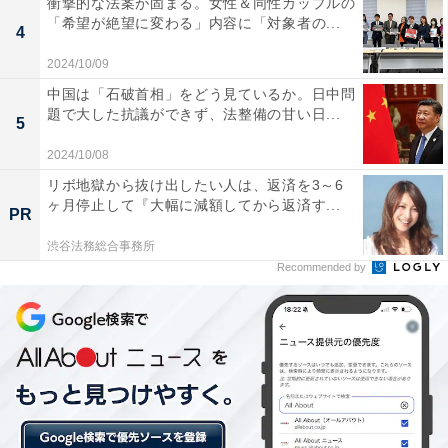
衝撃的な法案が固まる。女性＆同性カップルの
ズのランキングなため2位という結果でしたが、「買っ
「希望が絶望に変わる」内容に「対象者の...
4
て住みたい」では1位を獲得しています。
2024/10/09
中国は「石破首相」をどう見ているか。日中問
題で大した抗議ができず、法整備の甘い日...
5
2024/10/08
リボ地獄から抜け出したい人は、返済を3～6
ヶ月停止して『大幅に減額してから返済す...
PR
渋谷法務総合事務所
Recommended by
九州圏「2022年 借りて住みたい行政区」TOP3（プレスリリース画像より
抜粋）