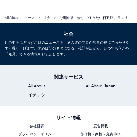
九州圏「買って住みたい行政区」ランキング！ 2位 福岡
市博多区、4年連続の1位は？ 【2022年最新版】
All About ニュース
社会
九州圏版「借りて住みたい行政区」ランキング！ 2位「福岡市中央区」、1位は？【2022年最新調査】
・
九州圏「2022年 買って住みたい街」ランキング！ 3位
社会
竹下、2位 西鉄平尾、初の1位を獲得したのは？
世の中をにぎわず注目のニュースを、その道のプロが独自の視点でわかりや
すく掘り下げます。読めば話のネタになる、視野が広がる、いつでも何かを
・
「発見」できる情報をお伝えします。
九州圏の「借りて住みたい街（駅）」ランキング！ 3位
「高宮」、2位「西鉄平尾」、1位は4年連続の？
・
関連サービス
九州圏の「借りて住みたい行政区」ランキング！ 3位
All About
All About Japan
「福岡市東区」、2位「福岡市中央区」、1位は？
イチオシ
サイト情報
【関連リンク】
プレスリリース
会社概要
広告掲載
プライバシーポリシー
著作権・商標・免責事項