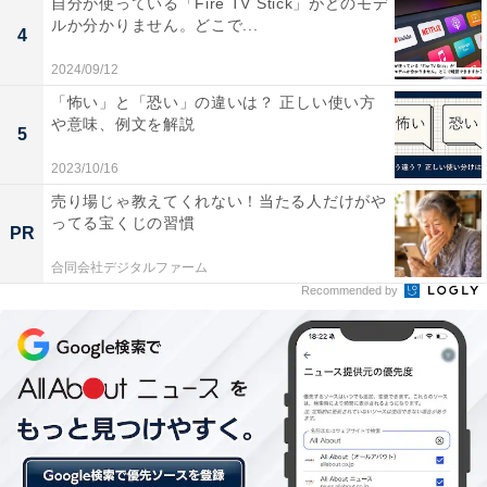
自分が使っている「Fire TV Stick」がどのモデ
ルか分かりません。どこで...
まともに仕事をしていなかった（54歳男性／一般社員を
4
採用）」といった声が寄せられています。
2024/09/12
「怖い」と「恐い」の違いは？ 正しい使い方
や意味、例文を解説
5
2023/10/16
売り場じゃ教えてくれない！当たる人だけがや
ってる宝くじの習慣
PR
合同会社デジタルファーム
Recommended by