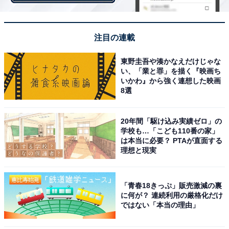
（2）職歴や実績など過去の経歴と実際の姿が違う
2つ目は「職歴や実績など過去の経歴と実際の姿が違
注目の連載
う」といったケースです。
東野圭吾や湊かなえだけじゃな
い、「業と罪」を描く『映画ち
具体的には、「経験豊富な職務経歴書の内容と実際の働
いかわ』から強く連想した映画
きぶりが違っており、仕事をいちから教えなければなら
8選
なかった（54歳男性／管理職（候補）を採用）」や「即
戦力になると思って採用したが、実際は指示されないと
20年間「駆け込み実績ゼロ」の
動けないタイプだった（50歳男性／一般社員を採用）」
学校も…「こども110番の家」
は本当に必要？ PTAが直面する
といったエピソードが寄せられていました。中には「採
理想と現実
用した人材の経歴に虚偽があった（40歳男性／一般社員
を採用）」なども。
「青春18きっぷ」販売激減の裏
に何が？ 連続利用の厳格化だけ
ではない「本当の理由」
（3）すぐに辞めてしまった