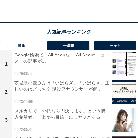
最新
一週間
一ヶ月
Google検索で「All About」「All About ニュー
（1）入社してから態度が一変した
ス」の記事が...
1
2026/06/15
1つ目は「入社してから態度が一変した」というケース
茨城県の読み方は「いばらぎ」「いばらき」正
です。
しいのはどっち？ 現役アナウンサーが解...
2
2023/11/06
コメントを見ると、「面接では人柄が素晴らしいのに、
メルカリで「○○円なら即決します」という購
入社してからは挨拶もできなかったり、コミュニケーシ
入希望者。「上から目線」にモヤッとする
3
ョンがとれない方で驚いた（35歳女性／管理職（候補）
を採用）」や「面接時にはやる気で前のめりの姿勢を見
2022/05/09
せていたが、いざ仕事を始めると不満ばかりを口にして