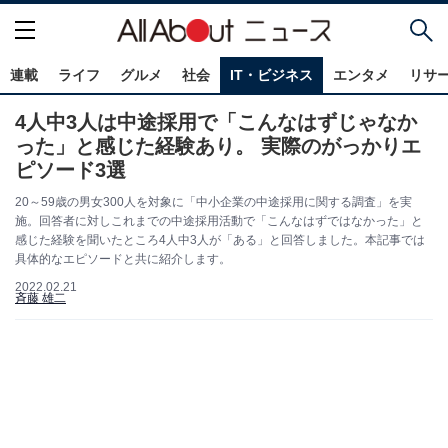
連載
ライフ
グルメ
社会
IT・ビジネス
エンタメ
リサ
4人中3人は中途採用で「こんなはずじゃなか
った」と感じた経験あり。 実際のがっかりエ
ピソード3選
20～59歳の男女300人を対象に「中小企業の中途採用に関する調査」を実
施。回答者に対しこれまでの中途採用活動で「こんなはずではなかった」と
感じた経験を聞いたところ4人中3人が「ある」と回答しました。本記事では
具体的なエピソードと共に紹介します。
2022.02.21
斉藤 雄二