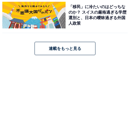
「移民」に冷たいのはどっちな
3つ目は「すぐに辞めてしまった」というケースです。
のか？ スイスの厳格過ぎる学歴
選別と、日本の曖昧過ぎる外国
人政策
「すぐに辞めたりあきらめない事をアピールしていたの
で採用したら、すぐに辛いと言い出し即退職された（46
歳男性／一般社員を採用）」や「良さそうな転職話を聞
連載をもっと見る
いたようで、採用投資を回収する前に辞められた（47歳
男性／管理職（候補）を採用）」といったコメントが寄
せられていました。
どれも「こんなはずではなかった！」という声が聞こえ
てきそうなエピソードばかりです。特に多かったのは
「面接での印象や経歴で期待した姿と、実際の様子が異
なる」というもの。実績重視にせよ、人柄重視にせよ、
採用活動の難しさを垣間見られる調査結果となりまし