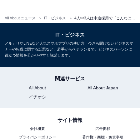
た。
All About ニュース
IT・ビジネス
4人中3人は中途採用で「こんなはずじゃなかった」と感じた経験あり。 実際のがっかりエピソード3選
※回答者のコメントは原文ママです
IT・ビジネス
メルカリやLINEなど人気スマホアプリの使い方、今さら聞けないビジネスマ
ナーや転職に関する話題など、若手からベテランまで、ビジネスパーソンに
【おすすめ記事】
役立つ情報を分かりやすく解説します。
・
中途採用選考時に重視することランキング 資格やスキル
関連サービス
を抑えた1位は？ 【採用担当300人調査】
All About
All About Japan
・
イチオシ
転職先が「悪い意味で想像と違っていた」ことTOP3！ 2
位は「職場の雰囲気や環境」、1位は？
・
サイト情報
「中途採用はつらい」と思うときランキング！ 「上司が
会社概要
広告掲載
年下」「期待が大きい」を大きく離した1位は？
プライバシーポリシー
著作権・商標・免責事項