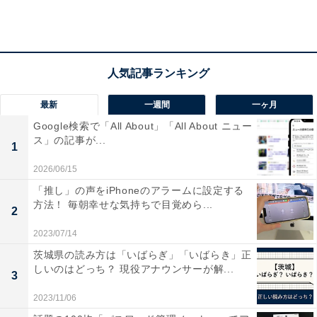
J）」（新卒／中途 評価点差：0.0044）
アメリカに本社を置く「ジョンソン・エンド・ジョンソ
ン株式会社」。日本の事業では一般消費者向け製品を展
開するほか、医療機器、医薬品なども販売しています。
最新
一週間
一ヶ月
回答者からは、「人材育成やキャリア開発の機会は非常
Google検索で「All About」「All About ニュー
ス」の記事が...
に多い。社内公募システムやさまざまなオポチュニティ
1
ーがあり、若手の抜擢、登用もある。モチベーションと
2026/06/15
実力ある社員であればさまざまな機会を得られやすい。
「推し」の声をiPhoneのアラームに設定する
ダイバーシティを強固に推進しており女性にとっては特
方法！ 毎朝幸せな気持ちで目覚めら...
2
により良い会社だと思う（中途入社：営業、女性）」な
2023/07/14
どのコメントが見られました。
茨城県の読み方は「いばらぎ」「いばらき」正
しいのはどっち？ 現役アナウンサーが解...
3
2023/11/06