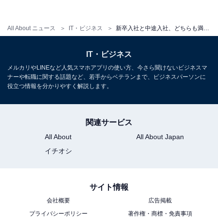
インターネット」505万、1位は？
All About ニュース
IT・ビジネス
新卒入社と中途入社、どちらも満足度が高い企業ランキング！ 2位は「ジョンソン・エンド・ジョンソン」、1位は？
【関連リンク】
・
プレスリリース
IT・ビジネス
メルカリやLINEなど人気スマホアプリの使い方、今さら聞けないビジネスマ
ナーや転職に関する話題など、若手からベテランまで、ビジネスパーソンに
役立つ情報を分かりやすく解説します。
関連サービス
All About
All About Japan
イチオシ
サイト情報
会社概要
広告掲載
プライバシーポリシー
著作権・商標・免責事項