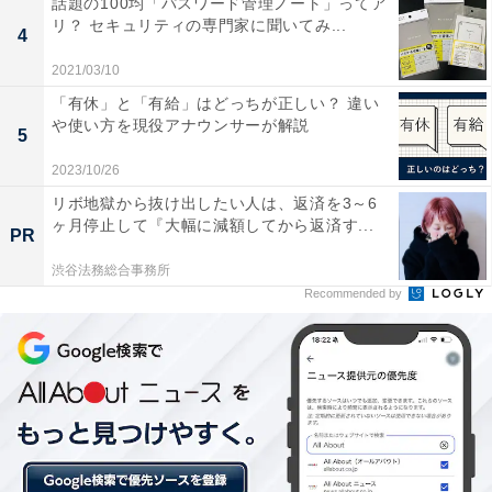
話題の100均「パスワード管理ノート」ってア
リ？ セキュリティの専門家に聞いてみ...
4
2021/03/10
「有休」と「有給」はどっちが正しい？ 違い
や使い方を現役アナウンサーが解説
5
2023/10/26
リボ地獄から抜け出したい人は、返済を3～6
ヶ月停止して『大幅に減額してから返済す...
PR
渋谷法務総合事務所
Recommended by
第1位：「大阪ガス」（新卒／中途 評価点差：
0.0042）
1位は、大阪が本部所在地の「大阪ガス株式会社」でし
た。2020年度の国内ガス業界「売上高＆シェアランキン
グ」では、「東京ガス株式会社」に次いで2位に位置す