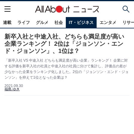
連載
ライフ
グルメ
社会
IT・ビジネス
エンタメ
リサ
新卒入社と中途入社、どちらも満足度が高い
企業ランキング！ 2位は「ジョンソン・エン
ド・ジョンソン」、1位は？
「新卒入社 VS 中途入社 どちらも満足度が高い企業」ランキング！ 企業に対
する評価を新卒入社の社員と中途入社の社員に分けて集計し、評価点の差が
少なかった企業をランキング化しました。2位の「ジョンソン・エンド・ジョ
ンソン」を抑えて1位となった企業は？
2021.09.30
福島 ゆき