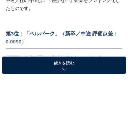
中途入社の評価点に「差がない」企業をランキング化し
たものです。
第3位：「ベルパーク」（新卒／中途 評価点差：
0.0090）
東京都に本社を置く「株式会社ベルパーク」は、スマー
続きを読む
トフォン・携帯電話を扱う全国200店舗以上のキャリア
ショップの運営を行っています。
回答者からは、「新卒の方は入社して約1カ月の業務研
修ののちに店舗に配属、また、中途の方も研修後にトレ
ーナーという方のもとで研修を受けた後に店舗に配属と
なるため安心して入社できる。また、二年目以降に関し
ても一般クルー向け、店舗責任者向けの研修が多く様々