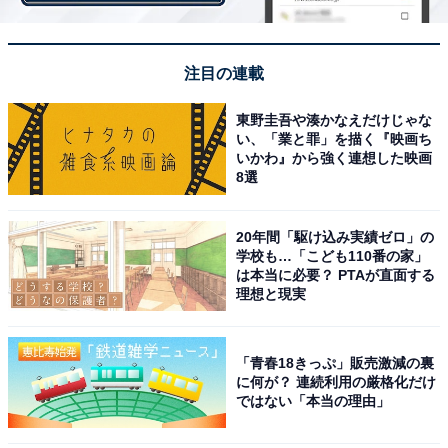
る、国内大手都市ガス会社です。
回答者からは、「中途採用＝自社でないスキルは外から
注目の連載
補完という合理的な考えが浸透しており、最低限の社内
東野圭吾や湊かなえだけじゃな
ルールを守っておれば、これまでと違うスタイル、仕事
い、「業と罪」を描く『映画ち
の進め方に対し、細かく言われることはない。人事評価
いかわ』から強く連想した映画
8選
も公平ではあるが、多面評価の際に社内人脈が必要と思
われるが、中途組に対してはある程度社内ネットワーク
がないことは考慮されている模様。昇格、昇進にそれほ
20年間「駆け込み実績ゼロ」の
学校も…「こども110番の家」
ど影響はない（中途入社：営業、男性）」などのコメン
は本当に必要？ PTAが直面する
トが見られました。
理想と現実
各企業について投稿された社員クチコミを見ていくと、
「青春18きっぷ」販売激減の裏
新卒や中途などの入社形態に関わらない人材育成制度や
に何が？ 連続利用の厳格化だけ
ではない「本当の理由」
評価制度など、機会が平等に与えられる点を評価する声
が多く見られました。