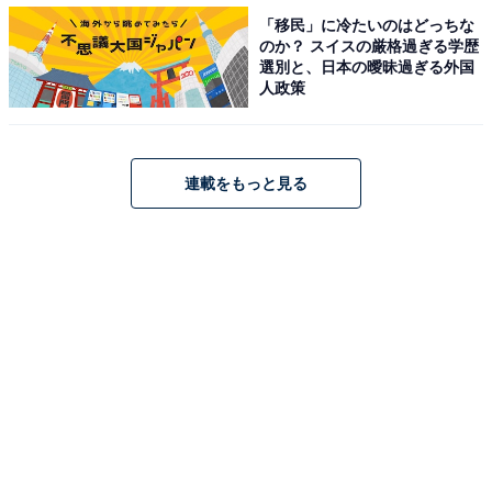
「移民」に冷たいのはどっちな
＞30位までの全ランキング結果を見る
のか？ スイスの厳格過ぎる学歴
選別と、日本の曖昧過ぎる外国
人政策
【おすすめ記事】
・
連載をもっと見る
金持ち企業ランキング！ 3位「ファーストリテイリン
グ」2位「信越化学工業」、1位は……？
・
世界のIT企業はコロナ禍でも好調？ GAFAのエンジニア
やマーケターの給与が明らかに
・
上場企業2459社の「平均年間給与」ランキング！ 2位
「三菱商事」、1位は？
・
正社員の平均初年度年収が高い業種、2位は「IT・通信・