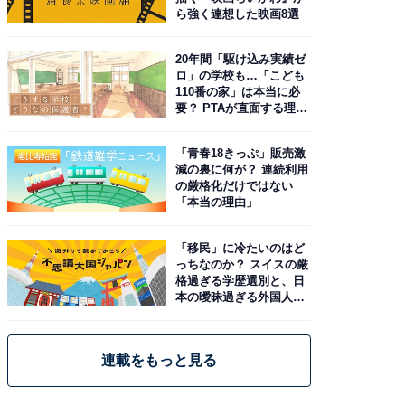
ら強く連想した映画8選
20年間「駆け込み実績ゼ
ロ」の学校も…「こども
110番の家」は本当に必
要？ PTAが直面する理想
と現実
「青春18きっぷ」販売激
減の裏に何が？ 連続利用
の厳格化だけではない
「本当の理由」
「移民」に冷たいのはど
っちなのか？ スイスの厳
格過ぎる学歴選別と、日
本の曖昧過ぎる外国人政
策
連載をもっと見る