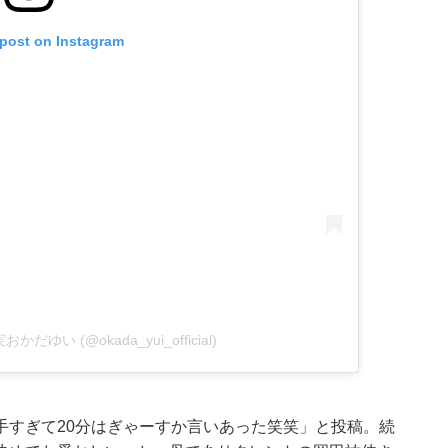
 post on Instagram
実おかだゆい (@okada_yui_official)
手すぎて20分はぎゃーすか言いあった笑笑」と投稿。続