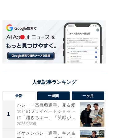
最新
一週間
一ヶ月
バレー・髙橋藍選手、兄＆愛
「さす
犬とのプライベートショット
は」高
1
1
に「超きちょー」「笑顔が見
災地を
れ...
「カ...
2026/03/08
2026/08/0
イケメンバレー選手、キス＆
「え、