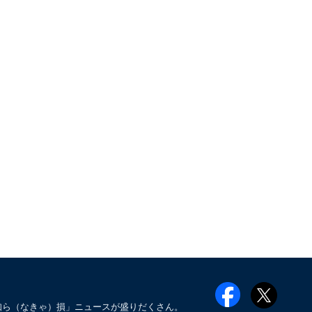
知ら（なきゃ）損」ニュースが盛りだくさん。