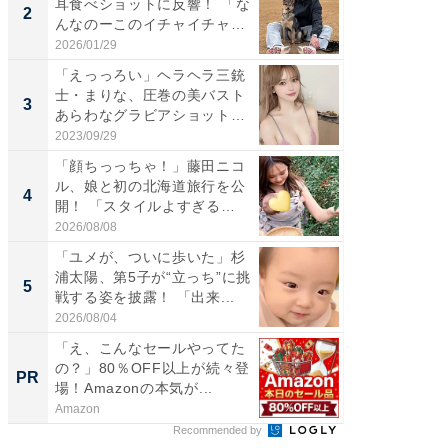
耳食べショットに反響！ 「な
芸人、2
2
2
んなのーこのイチャイチャ
エットに
感...
2026/01/29
2026/08/0
「えっっろい」ヘラヘラ三銃
「脚が
士・まりな、圧巻の美バスト
横川尚
3
3
あらわなグラビアショット公
ムキな姿
開...
刃...
2023/09/29
2026/08/0
「顔ちっっちゃ！」藤田ニコ
「脳がバ
ル、娘と初の北海道旅行を公
装姿が話
4
4
開！ 「スタイルよすぎる
のお父さ
よ〜...
2026/08/08
2026/08/0
「ユメが、ついに歩いた」杉
「急に
浦太陽、第5子が“立っち”に挑
る」広
5
5
戦する姿を披露！ 「出来...
ョット
た」の..
2026/08/04
2026/08/0
「え、こんなセールやってた
「え、
の？」80％OFF以上が続々登
の？」8
PR
PR
場！Amazonの本気が...
場！Ama
Amazon
Amazon
Recommended by