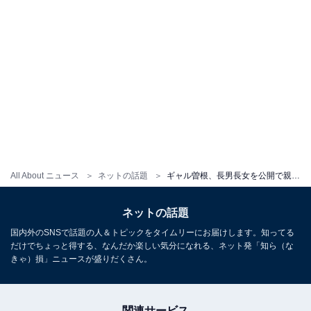
All About ニュース
ネットの話題
ギャル曽根、長男長女を公開で親バカ炸裂！「絶対美男美女！」「成長が楽しみ」
ネットの話題
国内外のSNSで話題の人＆トピックをタイムリーにお届けします。知ってる
だけでちょっと得する、なんだか楽しい気分になれる、ネット発「知ら（な
きゃ）損」ニュースが盛りだくさん。
関連サービス