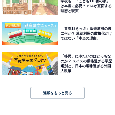
学校も…「こども110番の家」
は本当に必要？ PTAが直面する
理想と現実
「青春18きっぷ」販売激減の裏
に何が？ 連続利用の厳格化だけ
ではない「本当の理由」
「移民」に冷たいのはどっちな
のか？ スイスの厳格過ぎる学歴
選別と、日本の曖昧過ぎる外国
人政策
連載をもっと見る