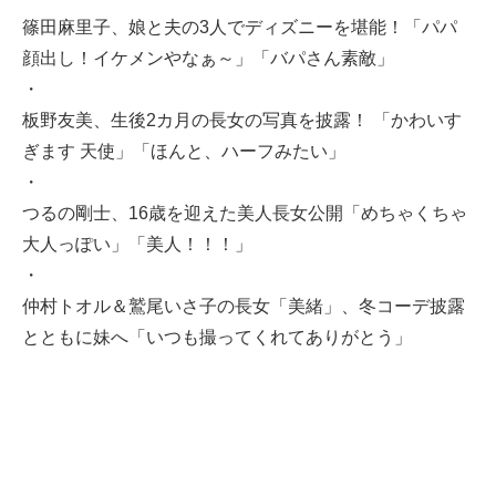
篠田麻里子、娘と夫の3人でディズニーを堪能！「パパ
顔出し！イケメンやなぁ～」「バパさん素敵」
・
板野友美、生後2カ月の長女の写真を披露！ 「かわいす
ぎます 天使」「ほんと、ハーフみたい」
・
つるの剛士、16歳を迎えた美人長女公開「めちゃくちゃ
大人っぽい」「美人！！！」
・
仲村トオル＆鷲尾いさ子の長女「美緒」、冬コーデ披露
とともに妹へ「いつも撮ってくれてありがとう」