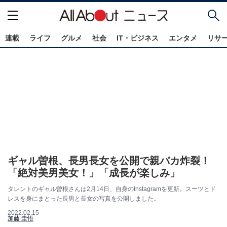
連載
ライフ
グルメ
社会
IT・ビジネス
エンタメ
リサ
ギャル曽根、長男長女を公開で親バカ炸裂！
「絶対美男美女！」「成長が楽しみ」
タレントのギャル曽根さんは2月14日、自身のInstagramを更新。スーツとド
レスを身にまとった長男と長女の写真を公開しました。
2022.02.15
加藤 圭悟