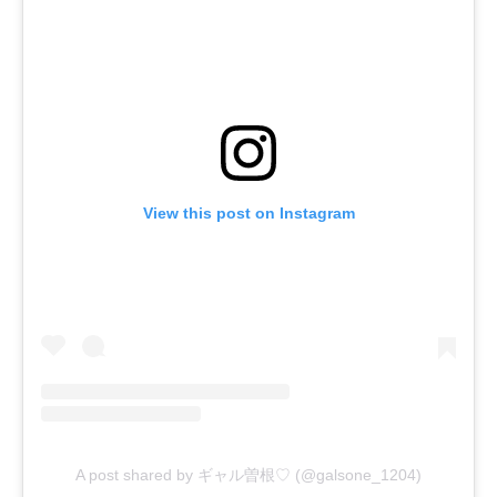
View this post on Instagram
A post shared by ギャル曽根♡ (@galsone_1204)