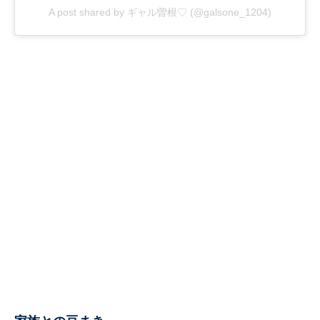
A post shared by ギャル曽根♡ (@galsone_1204)