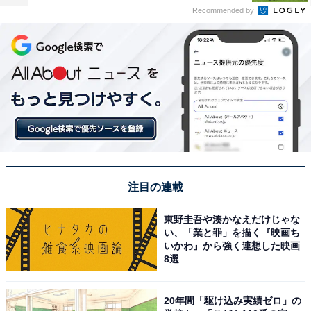
Recommended by
注目の連載
東野圭吾や湊かなえだけじゃな
い、「業と罪」を描く『映画ち
いかわ』から強く連想した映画
8選
20年間「駆け込み実績ゼロ」の