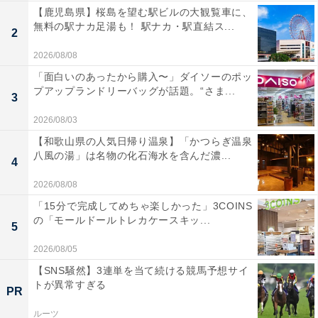
【鹿児島県】桜島を望む駅ビルの大観覧車に、
無料の駅ナカ足湯も！ 駅ナカ・駅直結ス...
2
2026/08/08
「面白いのあったから購入〜」ダイソーのポッ
プアップランドリーバッグが話題。“さま...
3
2026/08/03
【和歌山県の人気日帰り温泉】「かつらぎ温泉
八風の湯」は名物の化石海水を含んだ濃...
4
2026/08/08
「15分で完成してめちゃ楽しかった」3COINS
の「モールドールトレカケースキッ...
5
2026/08/05
【SNS騒然】3連単を当て続ける競馬予想サイ
トが異常すぎる
PR
ルーツ