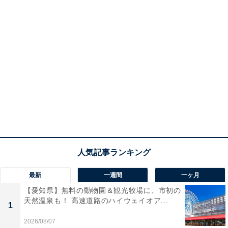
最新
一週間
一ヶ月
【愛知県】無料の動物園＆観光牧場に、市初の
天然温泉も！ 高速道路のハイウェイオア...
1
2026/08/07