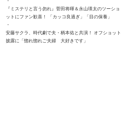
・
『ミステリと言う勿れ』菅田将暉＆永山瑛太のツーショ
ットにファン歓喜！ 「カッコ良過ぎ」「目の保養」
・
安藤サクラ、時代劇で夫・柄本佑と共演！ オフショット
披露に「惚れ惚れご夫婦 大好きです」