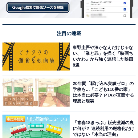
注目の連載
東野圭吾や湊かなえだけじゃな
い、「業と罪」を描く『映画ち
いかわ』から強く連想した映画
8選
20年間「駆け込み実績ゼロ」の
学校も…「こども110番の家」
は本当に必要？ PTAが直面する
理想と現実
「青春18きっぷ」販売激減の裏
に何が？ 連続利用の厳格化だけ
ではない「本当の理由」