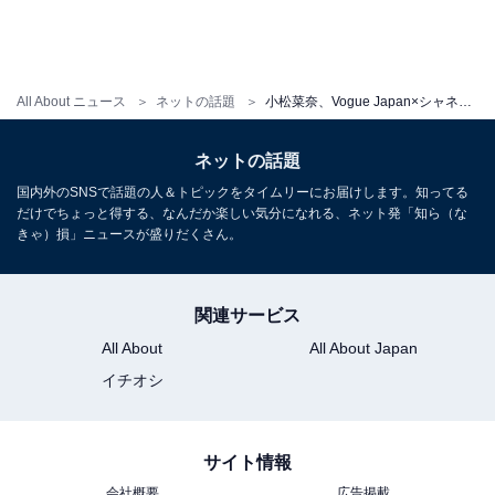
All About ニュース
ネットの話題
小松菜奈、Vogue Japan×シャネルでパワフルな女性を体現！ 「見たことのない“自分”と遭遇する」
ネットの話題
国内外のSNSで話題の人＆トピックをタイムリーにお届けします。知ってる
だけでちょっと得する、なんだか楽しい気分になれる、ネット発「知ら（な
きゃ）損」ニュースが盛りだくさん。
関連サービス
All About
All About Japan
イチオシ
サイト情報
会社概要
広告掲載