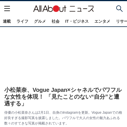
連載
ライフ
グルメ
社会
IT・ビジネス
エンタメ
リサ
小松菜奈、Vogue Japan×シャネルでパワフル
な女性を体現！ 「見たことのない“自分”と遭
遇する」
俳優の小松菜奈さんは2月1日、自身のInstagramを更新。Vogue Japanでの格
好良すぎる撮影写真を披露しました。パワフルで大人の女性の魅力あふれる
数々のすてきな写真が掲載されています。