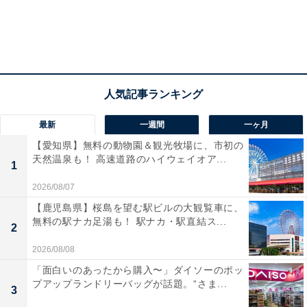
最新
一週間
一ヶ月
【愛知県】無料の動物園＆観光牧場に、市初の
天然温泉も！ 高速道路のハイウェイオア...
1
2026/08/07
【鹿児島県】桜島を望む駅ビルの大観覧車に、
無料の駅ナカ足湯も！ 駅ナカ・駅直結ス...
2
2026/08/08
「面白いのあったから購入〜」ダイソーのポッ
プアップランドリーバッグが話題。“さま...
3