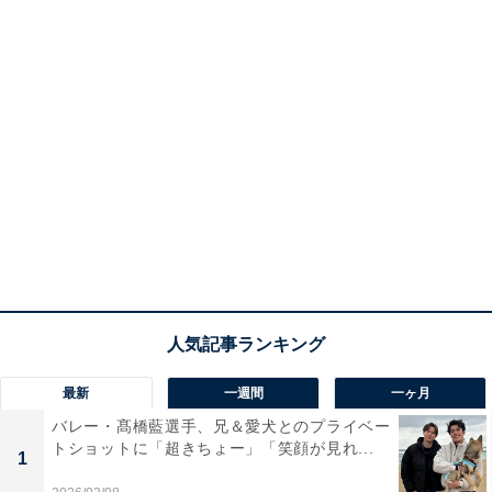
最新
一週間
一ヶ月
バレー・髙橋藍選手、兄＆愛犬とのプライベー
トショットに「超きちょー」「笑顔が見れ...
1