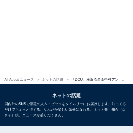
All About ニュース
ネットの話題
『DCU』横浜流星＆中村アン、肩組みツーショット公開「目が幸せすぎ」「美しすぎ」「画面割れます」
ネットの話題
国内外のSNSで話題の人＆トピックをタイムリーにお届けします。知ってる
だけでちょっと得する、なんだか楽しい気分になれる、ネット発「知ら（な
きゃ）損」ニュースが盛りだくさん。