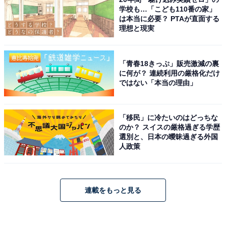
学校も…「こども110番の家」
は本当に必要？ PTAが直面する
理想と現実
「青春18きっぷ」販売激減の裏
に何が？ 連続利用の厳格化だけ
ではない「本当の理由」
「移民」に冷たいのはどっちな
のか？ スイスの厳格過ぎる学歴
選別と、日本の曖昧過ぎる外国
人政策
連載をもっと見る