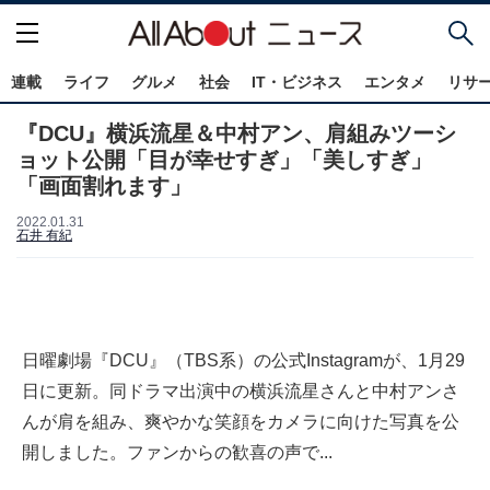
連載
ライフ
グルメ
社会
IT・ビジネス
エンタメ
リサ
『DCU』横浜流星＆中村アン、肩組みツーシ
ョット公開「目が幸せすぎ」「美しすぎ」
「画面割れます」
2022.01.31
石井 有紀
日曜劇場『DCU』（TBS系）の公式Instagramが、1月29
日に更新。同ドラマ出演中の横浜流星さんと中村アンさ
んが肩を組み、爽やかな笑顔をカメラに向けた写真を公
開しました。ファンからの歓喜の声で...