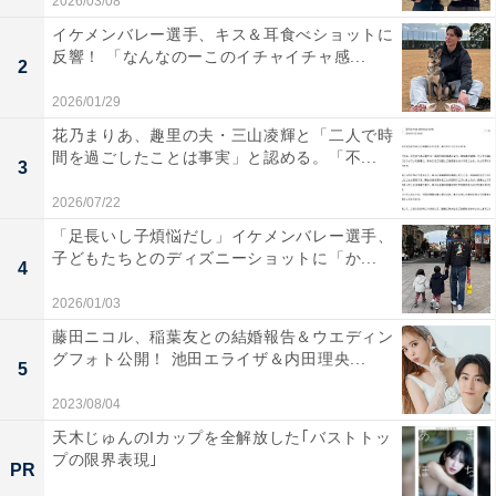
2026/03/08
イケメンバレー選手、キス＆耳食べショットに
反響！ 「なんなのーこのイチャイチャ感...
2
2026/01/29
花乃まりあ、趣里の夫・三山凌輝と「二人で時
間を過ごしたことは事実」と認める。「不...
3
2026/07/22
「足長いし子煩悩だし」イケメンバレー選手、
子どもたちとのディズニーショットに「か...
4
2026/01/03
藤田ニコル、稲葉友との結婚報告＆ウエディン
グフォト公開！ 池田エライザ＆内田理央...
5
2023/08/04
天木じゅんのIカップを全解放した｢バストトッ
プの限界表現｣
PR