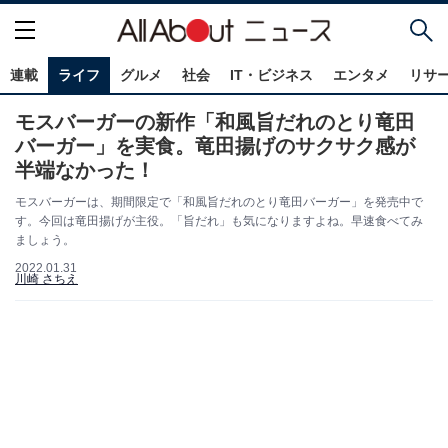
連載
ライフ
グルメ
社会
IT・ビジネス
エンタメ
リサ
モスバーガーの新作「和風旨だれのとり竜田
バーガー」を実食。竜田揚げのサクサク感が
半端なかった！
モスバーガーは、期間限定で「和風旨だれのとり竜田バーガー」を発売中で
す。今回は竜田揚げが主役。「旨だれ」も気になりますよね。早速食べてみ
ましょう。
2022.01.31
川崎 さちえ