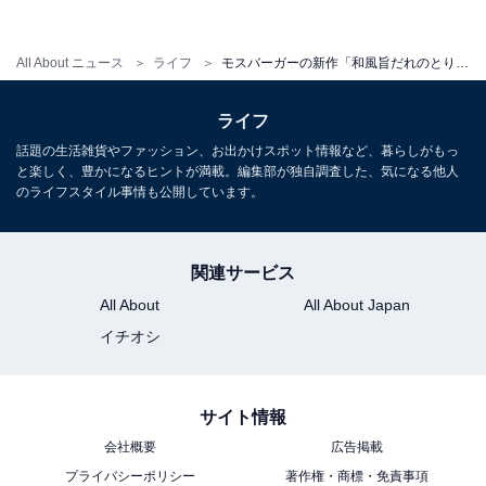
とり竜田は思いのほか厚め
All About ニュース
ライフ
モスバーガーの新作「和風旨だれのとり竜田バーガー」を実食。竜田揚げのサクサク感が半端なかった！
ライフ
「和風旨だれのとり竜田バーガー」は、上からバンズ、
話題の生活雑貨やファッション、お出かけスポット情報など、暮らしがもっ
カロリーハーフマヨネーズタイプ、和風旨だれ、キャベ
と楽しく、豊かになるヒントが満載。編集部が独自調査した、気になる他人
ツの千切り、とり竜田、バンズとなっています。半分に
のライフスタイル事情も公開しています。
切ってみると、とり竜田が思った以上に厚みがありまし
た。てっきりもっと薄いと思っていたので、これはうれ
関連サービス
しい誤算。
All About
All About Japan
イチオシ
衣のサクサク感がすごい！
サイト情報
会社概要
広告掲載
プライバシーポリシー
著作権・商標・免責事項