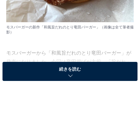
モスバーガーの新作「和風旨だれのとり竜田バーガー」（画像は全て筆者撮
影）
モスバーガーから「和風旨だれのとり竜田バーガー」が
発売になりました。今回は竜田揚げが主役。「旨だれ」
続きを読む
も気になりますよね。早速食べてみましょう。
バンズからはみ出るとり竜田