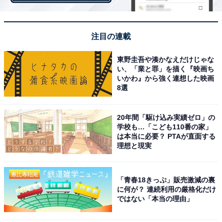
袋を開けたときに、黄色の物体が目に入りました。これ
注目の連載
は生のレモン。結構大きめのレモンが、とり竜田の上に
乗っています。「そのまま食べるの？」と思ったのです
東野圭吾や湊かなえだけじゃな
い、「業と罪」を描く『映画ち
が、取り出してとり竜田に搾って食べるのが王道なので
いかわ』から強く連想した映画
しょう。
8選
20年間「駆け込み実績ゼロ」の
学校も…「こども110番の家」
は本当に必要？ PTAが直面する
理想と現実
「青春18きっぷ」販売激減の裏
に何が？ 連続利用の厳格化だけ
ではない「本当の理由」