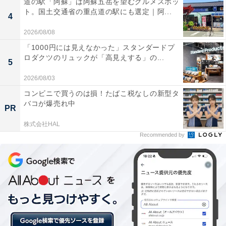
道の駅「阿蘇」は阿蘇五岳を望むグルメスポッ
ト。国土交通省の重点道の駅にも選定｜阿...
4
気になるレモン
2026/08/08
「1000円には見えなかった」スタンダードプ
ロダクツのリュックが「高見えする」の...
5
2026/08/03
コンビニで買うのは損！たばこ税なしの新型タ
バコが爆売れ中
PR
株式会社HAL
Recommended by
生のレモンが！