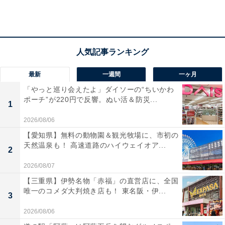
しょうゆベースのたれがたっぷりとサンドされていま
す。これは大量のキャベツとも相性が抜群でしょう。そ
してバンズからはみ出るとり竜田。これでもか！ という
ほどのボリュームです。
最新
一週間
一ヶ月
「やっと巡り会えたよ」ダイソーの“ちいかわ
ポーチ”が220円で反響。ぬい活＆防災...
1
2026/08/06
【愛知県】無料の動物園＆観光牧場に、市初の
天然温泉も！ 高速道路のハイウェイオア...
2
2026/08/07
【三重県】伊勢名物「赤福」の直営店に、全国
唯一のコメダ大判焼き店も！ 東名阪・伊...
3
2026/08/06