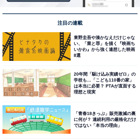
た。
注目の連載
東野圭吾や湊かなえだけじゃな
い、「業と罪」を描く『映画ち
いかわ』から強く連想した映画
8選
20年間「駆け込み実績ゼロ」の
学校も…「こども110番の家」
は本当に必要？ PTAが直面する
理想と現実
「青春18きっぷ」販売激減の裏
に何が？ 連続利用の厳格化だけ
第1位：千葉駅
ではない「本当の理由」