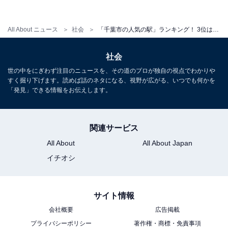
から都内はもちろん、千葉各地へスムーズにアクセスで
きます。さらに成田空港までも乗り換えなしでアクセス
All About ニュース
社会
「千葉市の人気の駅」ランキング！ 3位は「幕張本郷」、2位は「稲毛」、そして1位は……？
できるため、旅行する際にもとても便利です。
社会
駅周辺は、駅直結の商業施設はもちろん、デパートやス
世の中をにぎわず注目のニュースを、その道のプロが独自の視点でわかりや
ーパー、家電量販店もあり、買い物に困ることはなさそ
すく掘り下げます。読めば話のネタになる、視野が広がる、いつでも何かを
うです。また飲食店も数多くあるので、仲間内での飲み
「発見」できる情報をお伝えします。
会や外食なども選択肢が多く楽しめます。
関連サービス
カテゴリ別でのランキングでは、シングル（ワンルー
All About
All About Japan
ム・1K・1DK）は1位、カップル（1LDK・2K・2DK）
イチオシ
で1位、ファミリー（2LDK以上）でも1位と、他の駅と
比べて圧倒的な人気でした。
サイト情報
会社概要
広告掲載
＞10位までの全ランキング結果を見る
プライバシーポリシー
著作権・商標・免責事項