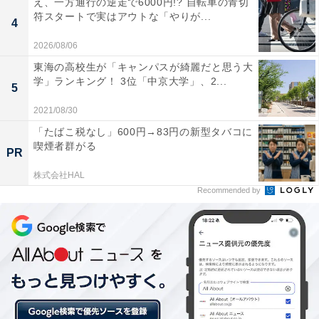
え、一方通行の逆走で6000円!? 自転車の青切
符スタートで実はアウトな「やりが...
4
2026/08/06
東海の高校生が「キャンパスが綺麗だと思う大
稲毛駅
学」ランキング！ 3位「中京大学」、2...
5
2位にランクインしたのは、稲毛駅でした。稲毛駅はJR
2021/08/30
総武線が乗り入れているため、都内までは1時間ほどか
「たばこ税なし」600円→83円の新型タバコに
かりますが、電車で1本で新宿や秋葉原などに行けるの
喫煙者群がる
PR
が魅力的です。駅周辺にはスーパーやコンビニがあるほ
株式会社HAL
かに、駅直結の「ペリエ稲毛」や「イオン稲毛店」があ
Recommended by
るため、買い物や日常用品のほとんどは駅周辺で済ませ
ることができます。
カテゴリ別でのランキングでは、シングル（ワンルー
ム・1K・1DK）は2位、カップル（1LDK・2K・2DK）
は3位、ファミリー（2LDK以上）は2位という結果でし