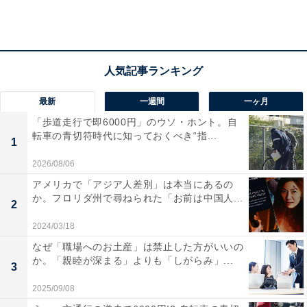
最新
一週間
一ヶ月
「歩道走行で即6000円」のウソ・ホント。自
転車の青切符時代に知っておくべき“指...
1
2026/08/06
第2位：稲毛駅
アメリカで「アジア人差別」は本当にあるの
か。フロリダ州で尋ねられた「お前は中国人...
2
2024/03/18
なぜ「職場へのお土産」は禁止した方がいいの
か。「親睦が深まる」よりも「しがらみ」...
3
2025/09/08