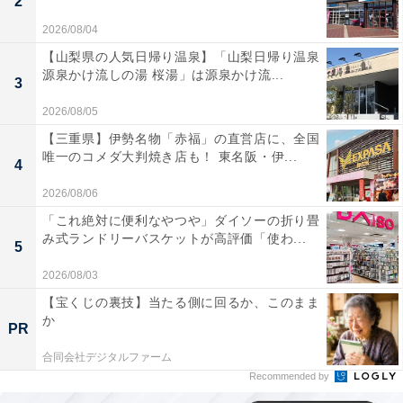
2
2026/08/04
【山梨県の人気日帰り温泉】「山梨日帰り温泉
源泉かけ流しの湯 桜湯」は源泉かけ流...
3
2026/08/05
【三重県】伊勢名物「赤福」の直営店に、全国
唯一のコメダ大判焼き店も！ 東名阪・伊...
4
2026/08/06
「これ絶対に便利なやつや」ダイソーの折り畳
み式ランドリーバスケットが高評価「使わ...
5
2026/08/03
【宝くじの裏技】当たる側に回るか、このまま
か
PR
合同会社デジタルファーム
Recommended by