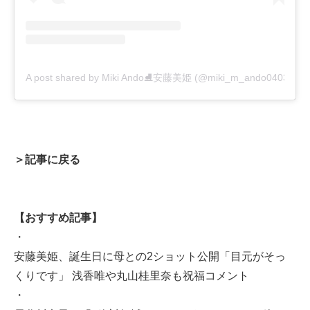
A post shared by Miki Ando⛸安藤美姫 (@miki_m_ando0403)
＞記事に戻る
【おすすめ記事】
・
安藤美姫、誕生日に母との2ショット公開「目元がそっ
くりです」 浅香唯や丸山桂里奈も祝福コメント
・