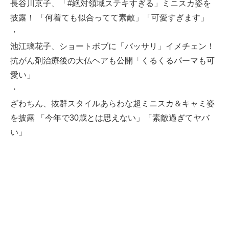
長谷川京子、「#絶対領域ステキすぎる」ミニスカ姿を
披露！ 「何着ても似合ってて素敵」「可愛すぎます」
・
池江璃花子、ショートボブに「バッサリ」イメチェン！
抗がん剤治療後の大仏ヘアも公開「くるくるパーマも可
愛い」
・
ざわちん、抜群スタイルあらわな超ミニスカ＆キャミ姿
を披露 「今年で30歳とは思えない」「素敵過ぎてヤバ
い」