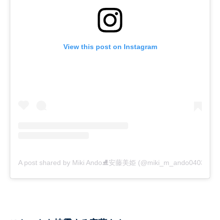
View this post on Instagram
A post shared by Miki Ando⛸安藤美姫 (@miki_m_ando0403)