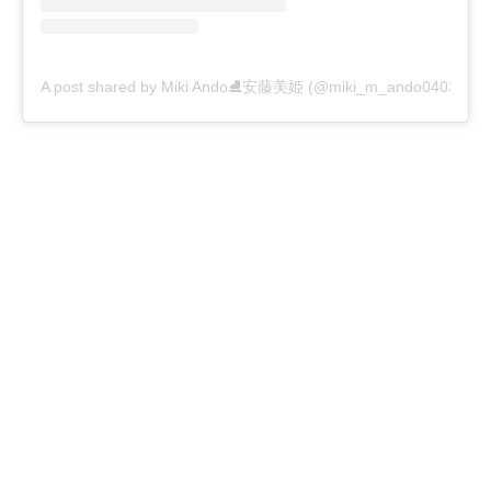
A post shared by Miki Ando⛸安藤美姫 (@miki_m_ando0403)