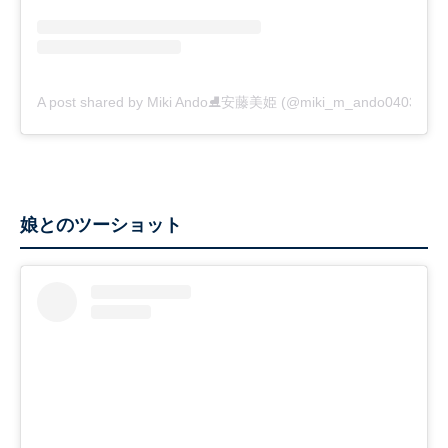
A post shared by Miki Ando⛸安藤美姫 (@miki_m_ando0403)
娘とのツーショット