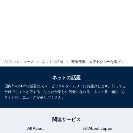
All About ニュース
ネットの話題
安藤美姫、大胆セクシーな黒ドレス姿！ 「めっちゃ綺麗 そしてカッコ良すぎ」「目のやり場に困る」
ネットの話題
国内外のSNSで話題の人＆トピックをタイムリーにお届けします。知ってる
だけでちょっと得する、なんだか楽しい気分になれる、ネット発「知ら（な
きゃ）損」ニュースが盛りだくさん。
関連サービス
All About
All About Japan