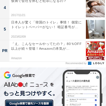
仮病で会社を休むと犯罪になるの？
4
＞3位までの全ランキング結果を見る
2017/11/21
日本人が驚く「韓国のトイレ」事情！ 個室に
トイレットペーパーがない！ 暗証番号が...
5
【おすすめ記事】
2023/02/09
・
「え、こんなセールやってたの？」80％OFF
島根県の住みここちランキング！ 3位「雲南市」、2位
以上が続々登場！Amazonの本気が...
PR
「出雲市」を抑えた1位は？
Amazon
・
Recommended by
観光スポットに興味がある「国内旅行先」ランキング！
2位「島根県」を上回る1位は？
・
広島県の「街の幸福度」ランキング！ 3位「広島市佐伯
区」、2位「世羅郡世羅町」、1位は？
・