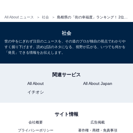
All About ニュース
社会
島根県の「街の幸福度」ランキング！ 2位「出雲市」、1位は？
社会
世の中をにぎわず注目のニュースを、その道のプロが独自の視点でわかりや
すく掘り下げます。読めば話のネタになる、視野が広がる、いつでも何かを
「発見」できる情報をお伝えします。
関連サービス
All About
All About Japan
イチオシ
サイト情報
会社概要
広告掲載
プライバシーポリシー
著作権・商標・免責事項