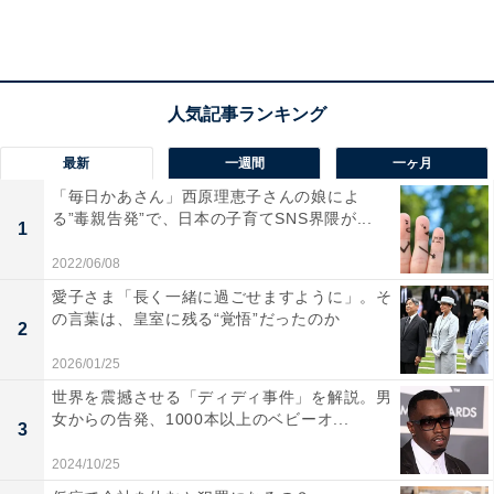
1位は歴史が息づくまち「松江市」
最新
一週間
一ヶ月
「松江市」は、県東部に位置する県庁所在地です。市内
「毎日かあさん」西原理恵子さんの娘によ
には、公的機関や商業施設が充実。また、自動車道や国
る”毒親告発”で、日本の子育てSNS界隈が...
1
道などが整備されているため利便性が良いです。市街地
の中心部には国宝「松江城」があります。
2022/06/08
愛子さま「長く一緒に過ごせますように」。そ
の言葉は、皇室に残る“覚悟”だったのか
2
「街の幸福度ランキング」は、2019～2021年の回答者数
2026/01/25
50名以上の自治体を対象として集計。幸福度の評点は、
世界を震撼させる「ディディ事件」を解説。男
非常に幸福だと思う場合を10点、非常に不幸だと思う場
女からの告発、1000本以上のベビーオ...
3
合を1点とする10段階の回答平均を100点満点にするため
に10倍したものです。
2024/10/25