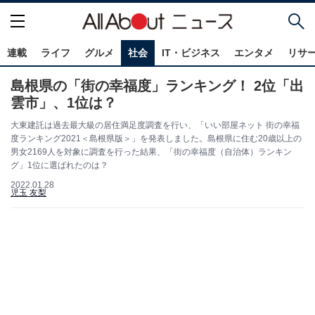
連載
ライフ
グルメ
社会
IT・ビジネス
エンタメ
リサ
島根県の「街の幸福度」ランキング！ 2位「出
雲市」、1位は？
大東建託は過去最大級の居住満足度調査を行い、「いい部屋ネット 街の幸福
度ランキング2021＜島根県版＞」を発表しました。島根県に住む20歳以上の
男女2169人を対象に調査を行った結果、「街の幸福度（自治体）ランキン
グ」1位に選ばれたのは？
2022.01.28
児玉 友梨