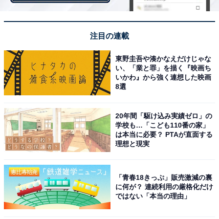
鳥取県の「街の幸福度」ランキング！ 3位「鳥取市」、2
位「境港市」、1位は？
注目の連載
【関連リンク】
東野圭吾や湊かなえだけじゃな
い、「業と罪」を描く『映画ち
・
プレスリリース
いかわ』から強く連想した映画
8選
20年間「駆け込み実績ゼロ」の
学校も…「こども110番の家」
は本当に必要？ PTAが直面する
理想と現実
「青春18きっぷ」販売激減の裏
に何が？ 連続利用の厳格化だけ
ではない「本当の理由」