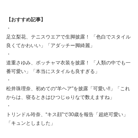
【おすすめ記事】
・
足立梨花、テニスウエアで生脚披露！ 「色白でスタイル
良くてかわいい」「アダッチー脚綺麗」
・
道重さゆみ、ポッチャマ衣装を披露！ 「人類の中でも一
番可愛い」「本当にスタイルも良すぎる」
・
松井珠理奈、初めての“羊ヘア”を披露「可愛い!!」「これ
からは、寝るときはひつじゅりなで数えますね」
・
トリンドル玲奈、“キス顔”で30歳を報告「超絶可愛い」
「キュンとしました」