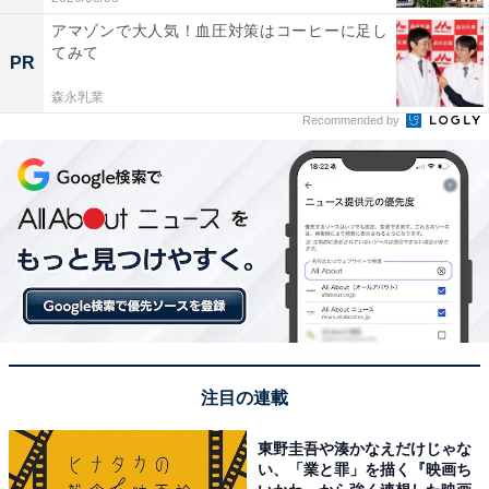
アマゾンで大人気！血圧対策はコーヒーに足し
てみて
PR
森永乳業
Recommended by
注目の連載
東野圭吾や湊かなえだけじゃな
い、「業と罪」を描く『映画ち