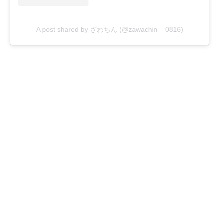
A post shared by ざわちん (@zawachin__0816)