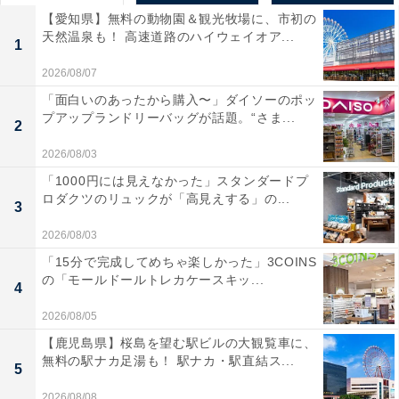
【愛知県】無料の動物園＆観光牧場に、市初の
天然温泉も！ 高速道路のハイウェイオア...
1
2026/08/07
「面白いのあったから購入〜」ダイソーのポッ
プアップランドリーバッグが話題。“さま...
2
2026/08/03
「1000円には見えなかった」スタンダードプ
ロダクツのリュックが「高見えする」の...
3
2026/08/03
「15分で完成してめちゃ楽しかった」3COINS
の「モールドールトレカケースキッ...
4
2026/08/05
【鹿児島県】桜島を望む駅ビルの大観覧車に、
無料の駅ナカ足湯も！ 駅ナカ・駅直結ス...
5
2026/08/08