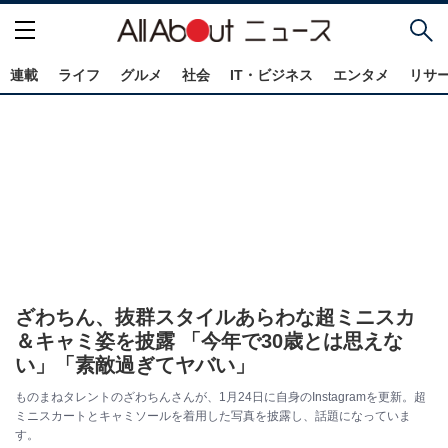
連載
ライフ
グルメ
社会
IT・ビジネス
エンタメ
リサ
ざわちん、抜群スタイルあらわな超ミニスカ
＆キャミ姿を披露 「今年で30歳とは思えな
い」「素敵過ぎてヤバい」
ものまねタレントのざわちんさんが、1月24日に自身のInstagramを更新。超
ミニスカートとキャミソールを着用した写真を披露し、話題になっていま
す。