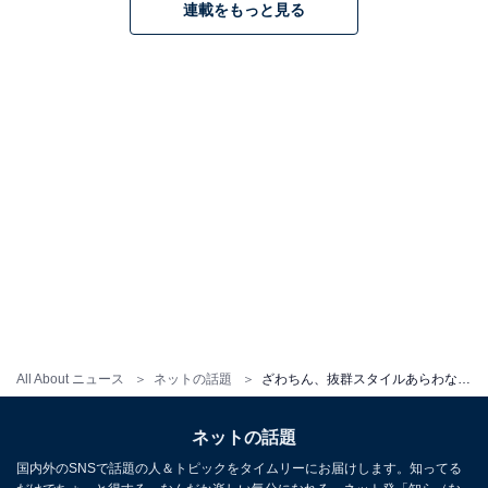
連載をもっと見る
All About ニュース
ネットの話題
ざわちん、抜群スタイルあらわな超ミニスカ＆キャミ姿を披露 「今年で30歳とは思えない」「素敵過ぎてヤバい」
ネットの話題
国内外のSNSで話題の人＆トピックをタイムリーにお届けします。知ってる