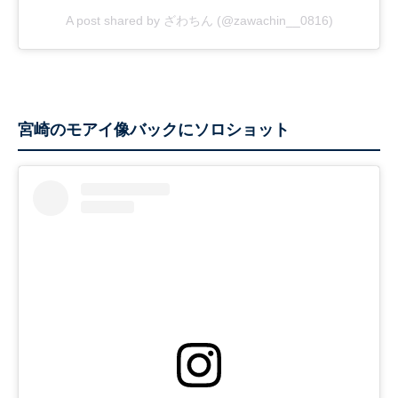
A post shared by ざわちん (@zawachin__0816)
宮崎のモアイ像バックにソロショット