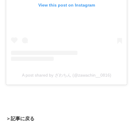
View this post on Instagram
A post shared by ざわちん (@zawachin__0816)
＞記事に戻る