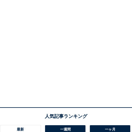
最新
一週間
一ヶ月