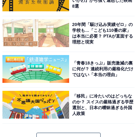
いかわ』から強く連想した映画
8選
20年間「駆け込み実績ゼロ」の
学校も…「こども110番の家」
は本当に必要？ PTAが直面する
理想と現実
「青春18きっぷ」販売激減の裏
に何が？ 連続利用の厳格化だけ
ではない「本当の理由」
「移民」に冷たいのはどっちな
のか？ スイスの厳格過ぎる学歴
選別と、日本の曖昧過ぎる外国
人政策