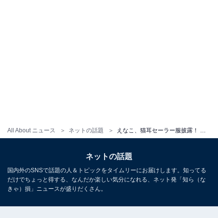
All About ニュース
ネットの話題
えなこ、猫耳セーラー服披露！ 胸がはみ出す姿に「下、出てるよ」「めちゃめちゃSexy最高ですね!!」
ネットの話題
国内外のSNSで話題の人＆トピックをタイムリーにお届けします。知ってる
だけでちょっと得する、なんだか楽しい気分になれる、ネット発「知ら（な
きゃ）損」ニュースが盛りだくさん。