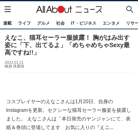
連載
ライフ
グルメ
社会
IT・ビジネス
エンタメ
リサ
えなこ、猫耳セーラー服披露！ 胸がはみ出す
姿に「下、出てるよ」「めちゃめちゃSexy最
高ですね!!」
2022.01.21
橋酒 瑛麗瑠
コスプレイヤーのえなこさんは1月20日、自身の
Instagramを更新。セクシーな猫耳セーラー服姿を披露し
ました。 えなこさんは「本日発売のヤンジャンにて、表
紙＆巻頭に登場してます お気に入りの『えニ...