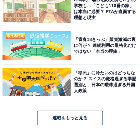
学校も…「こども110番の家」
は本当に必要？ PTAが直面する
理想と現実
「青春18きっぷ」販売激減の裏
に何が？ 連続利用の厳格化だけ
ではない「本当の理由」
「移民」に冷たいのはどっちな
のか？ スイスの厳格過ぎる学歴
選別と、日本の曖昧過ぎる外国
人政策
連載をもっと見る