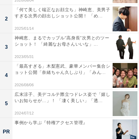
2026/08/04
「何て美しく端正なお顔立ち」神崎恵、美男子
すぎる次男の顔出しショット公開！ 「め...
2
2025/01/14
神崎恵、まるでカップル“高身長”次男とのツー
ショット！ 「綺麗なお母さんいいな」...
3
2023/05/31
「最高すぎる」木梨憲武、豪華メンバー集合シ
ョット公開「奈緒ちゃん久しぶり」「みん...
4
2026/08/06
広末涼子、美デコルテ際立つドレス姿で「嬉し
いお知らせが…」！ 「凄く美しい」「透...
5
2024/07/12
事例から学ぶ『特権アクセス管理』
PR