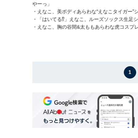
やーっ」
・
えなこ、美ボディあらわな“えなこタイガー”
・
「はいてる⁉️」えなこ、ルーズソックス生足
・
えなこ、胸の谷間&太ももあらわな虎コスプ
1