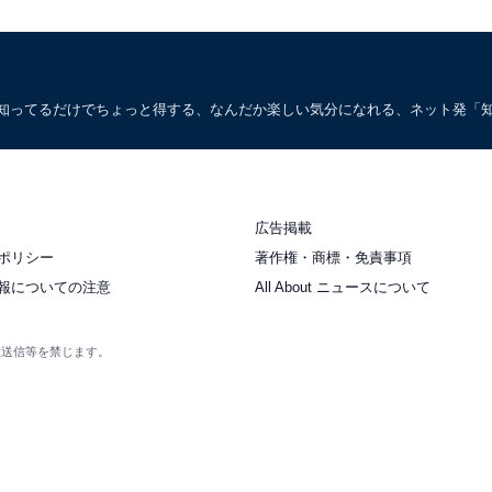
。知ってるだけでちょっと得する、なんだか楽しい気分になれる、ネット発「
広告掲載
ポリシー
著作権・商標・免責事項
報についての注意
All About ニュースについて
衆送信等を禁じます。