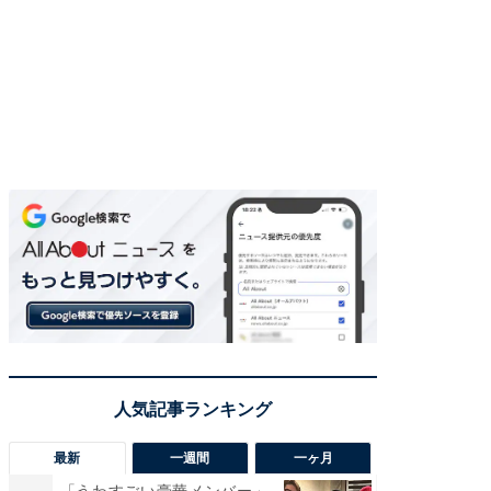
最新
一週間
一ヶ月
「うわすごい豪華メンバー」
「さす