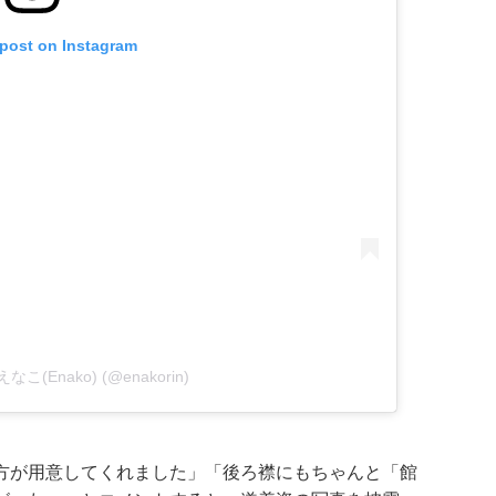
 post on Instagram
y えなこ(Enako) (@enakorin)
方が用意してくれました」「後ろ襟にもちゃんと「館