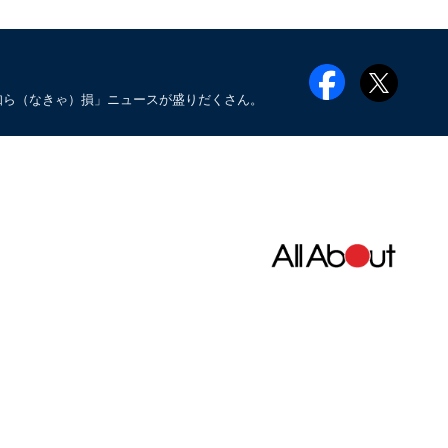
知ら（なきゃ）損」ニュースが盛りだくさん。