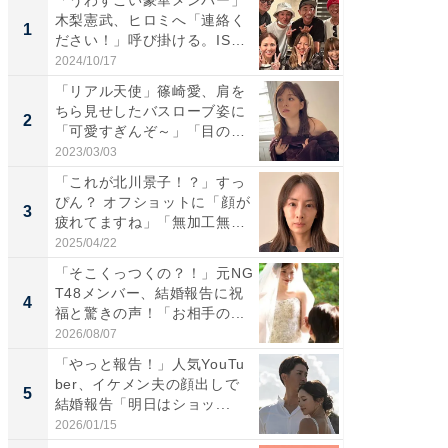
木梨憲武、ヒロミへ「連絡く
は」高
1
1
ださい！」呼び掛ける。IS
災地を
S...
「カ...
2024/10/17
2026/08/0
「リアル天使」篠崎愛、肩を
「女の
ちら見せしたバスローブ姿に
介、バ
2
2
「可愛すぎんぞ～」「目の表
らのプレ
情...
愛...
2023/03/03
2026/08/0
「これが北川景子！？」すっ
「脚が
ぴん？ オフショットに「顔が
横川尚
3
3
疲れてますね」「無加工無
ムキな姿
表...
刃...
2025/04/22
2026/08/0
「そこくっつくの？！」元NG
「え、
T48メンバー、結婚報告に祝
芸人、2
4
4
福と驚きの声！「お相手の...
エットに
2026/08/07
2026/08/0
「やっと報告！」人気YouTu
「脳がバ
ber、イケメン夫の顔出しで
装姿が話
5
5
結婚報告「明日はショッ...
のお父さ
2026/01/15
2026/08/0