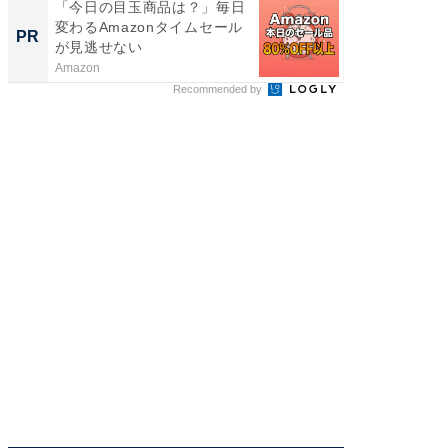
「今日の目玉商品は？」毎日
【DM発
変わるAmazonタイムセール
を抑え
PR
PR
が見逃せない
ール便
Amazon
チクタク
Recommended by