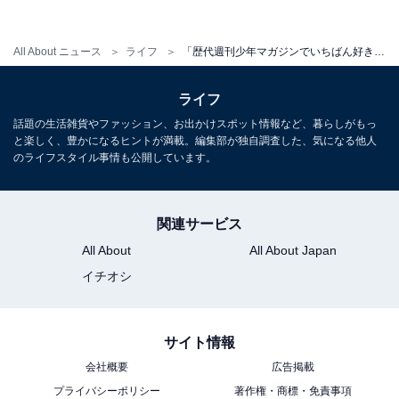
All About ニュース
ライフ
「歴代週刊少年マガジンでいちばん好きな漫画」ランキング！ 2位「金田一少年の事件簿」、1位は？
ライフ
話題の生活雑貨やファッション、お出かけスポット情報など、暮らしがもっ
と楽しく、豊かになるヒントが満載。編集部が独自調査した、気になる他人
のライフスタイル事情も公開しています。
関連サービス
All About
All About Japan
イチオシ
サイト情報
会社概要
広告掲載
プライバシーポリシー
著作権・商標・免責事項
『はじめの一歩』森川ジョージ（画像出典：Amazon）