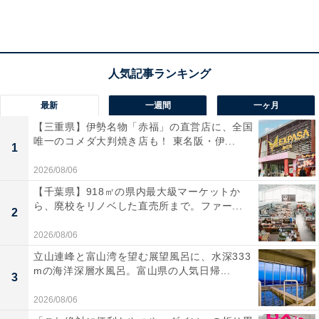
品の奥深さを評価する声が寄せられています。
最新
一週間
一ヶ月
【三重県】伊勢名物「赤福」の直営店に、全国
唯一のコメダ大判焼き店も！ 東名阪・伊...
1
2026/08/06
【千葉県】918㎡の県内最大級マーケットか
ら、廃校をリノベした直売所まで。ファー...
2
2026/08/06
立山連峰と富山湾を望む展望風呂に、水深333
mの海洋深層水風呂。富山県の人気日帰...
3
第2位：『金田一少年の事件簿』原作：天樹征丸／
2026/08/06
金成陽三郎、作画：さとうふみや