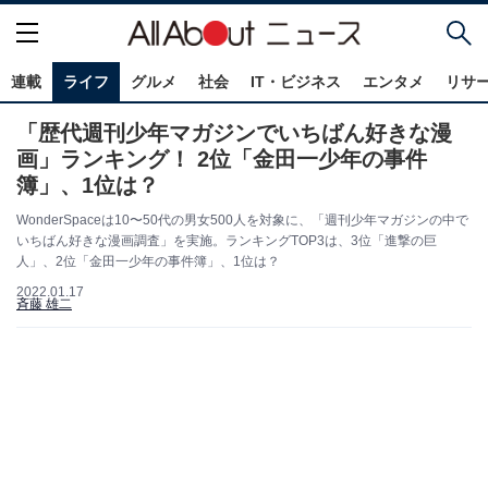
連載
ライフ
グルメ
社会
IT・ビジネス
エンタメ
リサ
「歴代週刊少年マガジンでいちばん好きな漫
画」ランキング！ 2位「金田一少年の事件
簿」、1位は？
WonderSpaceは10〜50代の男女500人を対象に、「週刊少年マガジンの中で
いちばん好きな漫画調査」を実施。ランキングTOP3は、3位「進撃の巨
人」、2位「金田一少年の事件簿」、1位は？
2022.01.17
斉藤 雄二