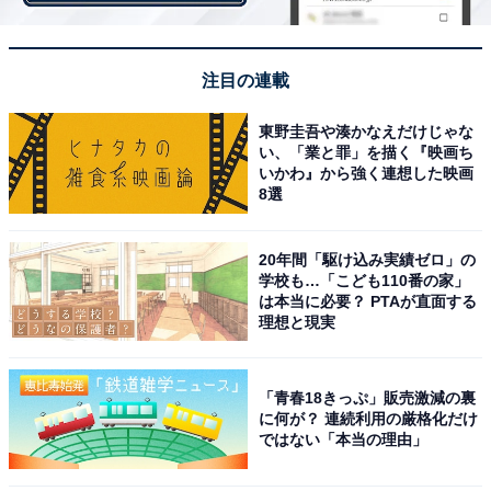
『金田一少年の事件簿』原作：天樹征丸／金成陽三郎、作画：さとうふみや
（画像出典：Amazon）
注目の連載
東野圭吾や湊かなえだけじゃな
2位は『金田一少年の事件簿』でした。日本を代表する
い、「業と罪」を描く『映画ち
いかわ』から強く連想した映画
ミステリー漫画で、名探偵を祖父に持つ高校生、金田一
8選
一（はじめ）が難事件を次々と解決していくストーリ
ー。舞台設定やトリックも本格的で、子どもから大人ま
20年間「駆け込み実績ゼロ」の
で楽しめる作品です。決め台詞「ジッチャンの名にかけ
学校も…「こども110番の家」
て！」はあまりにも有名。
は本当に必要？ PTAが直面する
理想と現実
選んだ理由には、「少年漫画にミステリーというジャン
ルを築いた作品」や「この漫画をきっかけにミステリー
「青春18きっぷ」販売激減の裏
に何が？ 連続利用の厳格化だけ
小説や映画も好きになった」といったコメントがありま
ではない「本当の理由」
した。