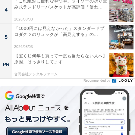
「これ絶対に便利なやつや」ダイソーの折り畳
み式ランドリーバスケットが高評価「使わ...
4
2026/08/03
「1000円には見えなかった」スタンダードプ
ロダクツのリュックが「高見えする」の...
5
2026/08/03
【宝くじ何年も買って一度も当たらない人へ】
原因、はっきりしてます
PR
合同会社デジタルファーム
Recommended by