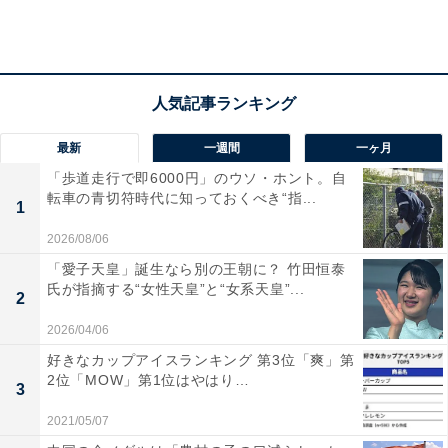
2位は盛岡市のベッドタウンとして発展した「滝沢
最新
一週間
一ヶ月
市」
「歩道走行で即6000円」のウソ・ホント。自
転車の青切符時代に知っておくべき“指...
「滝沢市」は、盛岡市の北西部に位置しています。近隣
1
市町まで足を延ばせば、温泉やスキー場などのレジャー
2026/08/06
施設へのアクセスが良い点も魅力の1つ。市内には盛岡
「愛子天皇」誕生なら別の王朝に？ 竹田恒泰
大学や岩手県立大学があるため若い世代も多く暮らして
氏が指摘する“女性天皇”と“女系天皇”...
2
います。
2026/04/06
好きなカップアイスランキング 第3位「爽」第
2位「MOW」第1位はやはり…
3
2021/05/07