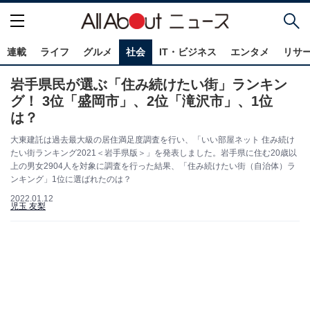
連載
ライフ
グルメ
社会
IT・ビジネス
エンタメ
リサ
岩手県民が選ぶ「住み続けたい街」ランキン
グ！ 3位「盛岡市」、2位「滝沢市」、1位
は？
大東建託は過去最大級の居住満足度調査を行い、「いい部屋ネット 住み続け
たい街ランキング2021＜岩手県版＞」を発表しました。岩手県に住む20歳以
上の男女2904人を対象に調査を行った結果、「住み続けたい街（自治体）ラ
ンキング」1位に選ばれたのは？
2022.01.12
児玉 友梨