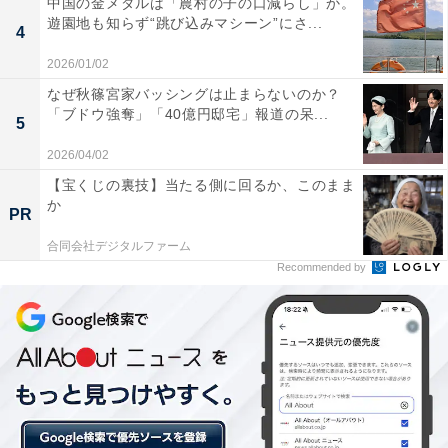
中国の金メダルは「農村の子の口減らし」か。
遊園地も知らず“跳び込みマシーン”にさ...
4
2026/01/02
なぜ秋篠宮家バッシングは止まらないのか？
「ブドウ強奪」「40億円邸宅」報道の呆...
5
2026/04/02
【宝くじの裏技】当たる側に回るか、このまま
か
PR
合同会社デジタルファーム
1位は発展し続ける田園都市「紫波郡矢巾町」
Recommended by
盛岡市の南に隣接する「紫波郡矢巾町」は、JR矢幅駅周
辺の開発により発展している地域です。2018年には東北
自動車道のスマートインターチェンジができたことで町
内外からの交通利便性が向上。また、2019年9月には岩
手医科大学附属病院が盛岡市から移転。医療と福祉のエ