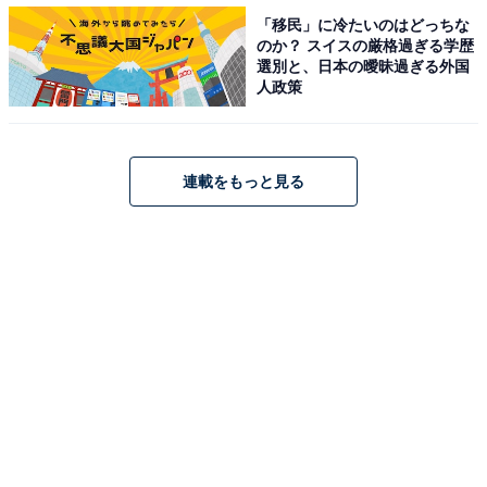
・
「移民」に冷たいのはどっちな
岩手県の住みここちランキング！ 3位「紫波郡紫波
のか？ スイスの厳格過ぎる学歴
町」、2位「滝沢市」を抑えた1位は？
選別と、日本の曖昧過ぎる外国
人政策
・
岩手県の「街の幸福度」ランキング！ 3位「釜石市」、2
位「盛岡市」、1位は？
連載をもっと見る
・
青森県の「街の幸福度」ランキング！ 3位「三沢市」、2
位「上北郡おいらせ町」、1位は？
・
福島県の「街の幸福度」ランキング！ 3位「伊達郡桑折
町」、2位「白河市」、1位は？
【関連リンク】
・
プレスリリース