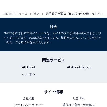
All About ニュース
社会
岩手県民が選ぶ「住み続けたい街」ランキング！ 3位「盛岡市」、2位「滝沢市」、1位は？
社会
世の中をにぎわず注目のニュースを、その道のプロが独自の視点でわかりや
すく掘り下げます。読めば話のネタになる、視野が広がる、いつでも何かを
「発見」できる情報をお伝えします。
関連サービス
All About
All About Japan
イチオシ
サイト情報
1
2
会社概要
広告掲載
プライバシーポリシー
著作権・商標・免責事項