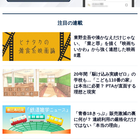
リアとして更なる発展が期待できます。
注目の連載
「住み続けたい街（自治体）ランキング」は、2020～
2021年の回答者数50名以上の自治体を対象として集計。
東野圭吾や湊かなえだけじゃな
い、「業と罪」を描く『映画ち
このランキングは、「ずっと住んでいたい」という設問
いかわ』から強く連想した映画
に対して、そう思う：100点、どちらかと言えばそう思
8選
う：75点、どちらでもない：50点、どちらかと言えばそ
う思わない：25点、そう思わない：0点とした場合の平
20年間「駆け込み実績ゼロ」の
均値でランキングを作成しています。
学校も…「こども110番の家」
は本当に必要？ PTAが直面する
理想と現実
＞5位までの全ランキング結果を見る
「青春18きっぷ」販売激減の裏
に何が？ 連続利用の厳格化だけ
ではない「本当の理由」
【おすすめ記事】