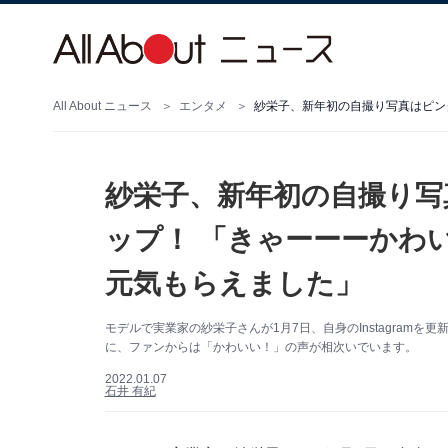
All About ニュース
エンタメ
紗栄子、新年初の自撮り写
ップ！ 「きゃーーーかわ
元気もらえました」
モデルで実業家の紗栄子さんが1月7日、自身のInstagram
に、ファンからは「かわいい！」の声が相次いでいます。
2022.01.07
石井 有紀