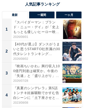
最新
一週間
一ヶ月
『スパイダーマン：ブラン
【40代
ド・ニュー・デイ』が「史上
いと思う
1
1
もっとも優しいヒーロー映
代タレン
画」に...
2026/08/01
2026/08/0
【40代が選ぶ】ダンスがうま
『スパ
いと思うSTARTO社所属の30
ド・ニ
2
2
代タレントランキング...
もっと
画」に..
2026/08/02
2026/08/0
『映画ちいかわ』興行収入10
ワケあ
0億円到達は確実か。今後の
マ『フ
3
3
「失速」と「盛り上がり」
演技連発
が...
の...
2026/07/28
2026/08/0
『真夏のシンデレラ』第5話
「FRUI
トンチキ妊娠騒動でかすむ告
うまい
4
4
白シーンに「土下座させと
ング！ 2
い...
2023/08/08
2026/08/0