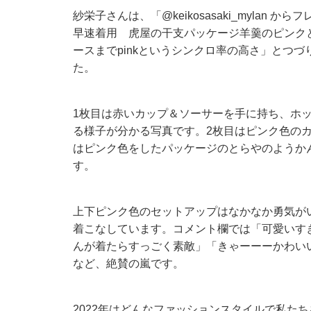
紗栄子さんは、「
@keikosasaki_mylan
からフ
早速着用 虎屋の干支パッケージ羊羹のピンクと
ースまでpinkというシンクロ率の高さ」とつ
た。
1枚目は赤いカップ＆ソーサーを手に持ち、ホッ
る様子が分かる写真です。2枚目はピンク色のカ
はピンク色をしたパッケージのとらやのようか
す。
上下ピンク色のセットアップはなかなか勇気が
着こなしています。コメント欄では「可愛いす
んが着たらすっごく素敵」「きゃーーーかわい
など、絶賛の嵐です。
2022年はどんなファッションスタイルで私た