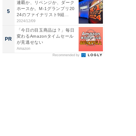
連覇か、リベンジか、ダーク
全国の
ホースか。M-1グランプリ20
付きの
5
PR
24のファイナリスト9組...
2024/12/09
COCO VIL
「今日の目玉商品は？」毎日
変わるAmazonタイムセール
PR
が見逃せない
Amazon
Recommended by