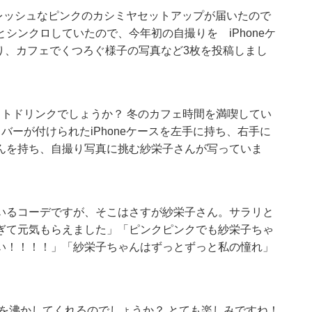
レッシュなピンクのカシミヤセットアップが届いたので
シンクロしていたので、今年初の自撮りを iPhoneケ
づり、カフェでくつろぐ様子の写真など3枚を投稿しまし
トドリンクでしょうか？ 冬のカフェ時間を満喫してい
バーが付けられたiPhoneケースを左手に持ち、右手に
んを持ち、自撮り写真に挑む紗栄子さんが写っていま
いるコーデですが、そこはさすが紗栄子さん。サラリと
ぎて元気もらえました」「ピンクピンクでも紗栄子ちゃ
い！！！！」「紗栄子ちゃんはずっとずっと私の憧れ」
ちを沸かしてくれるのでしょうか？ とても楽しみですね！