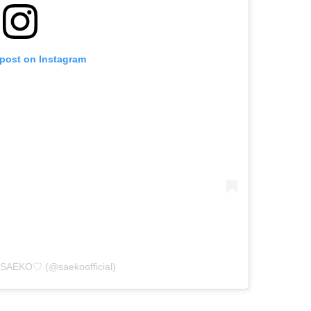
 post on Instagram
y SAEKO♡ (@saekoofficial)