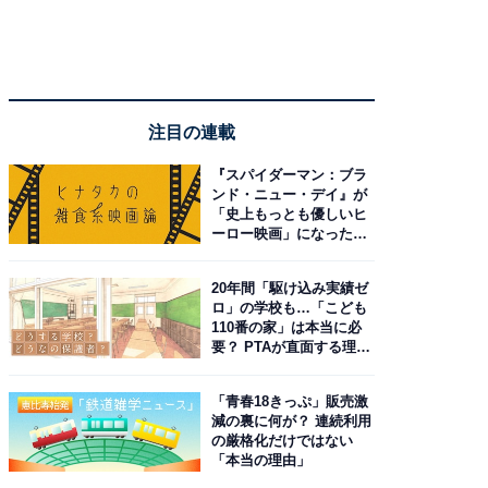
注目の連載
『スパイダーマン：ブラ
ンド・ニュー・デイ』が
「史上もっとも優しいヒ
ーロー映画」になった理
由。予習したい作品は？
20年間「駆け込み実績ゼ
ロ」の学校も…「こども
110番の家」は本当に必
要？ PTAが直面する理想
と現実
「青春18きっぷ」販売激
減の裏に何が？ 連続利用
の厳格化だけではない
「本当の理由」