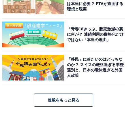
は本当に必要？ PTAが直面する
理想と現実
「青春18きっぷ」販売激減の裏
に何が？ 連続利用の厳格化だけ
ではない「本当の理由」
「移民」に冷たいのはどっちな
のか？ スイスの厳格過ぎる学歴
選別と、日本の曖昧過ぎる外国
人政策
連載をもっと見る