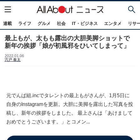
連載
ライフ
グルメ
社会
IT・ビジネス
エンタメ
リサ
最上もが、太もも露出の大胆美脚ショットで
新年の挨拶「娘が初風邪をひいてしまって」
2022.01.06
宍戸 奏太
元でんぱ組.incでタレントの最上もがさんが、1月5日に
自身のInstagramを更新。大胆に美脚を露出した写真を投
稿し、新年の挨拶をしました。 最上さんは「あけまして
おめでとうございます。」とコメン...