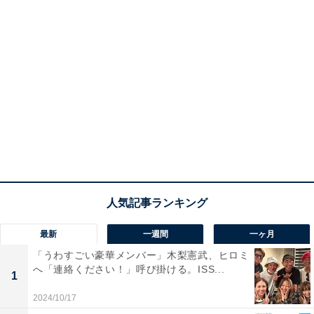
最新
一週間
一ヶ月
「うわすごい豪華メンバー」木梨憲武、ヒロミ
へ「連絡ください！」呼び掛ける。ISS...
1
2024/10/17