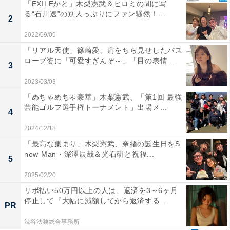
「EXILEかと」木梨憲武＆ヒロミの間に写
る“石川遼”の別人っぷりにファン騒然！...
2
2022/09/09
「リアル天使」篠崎愛、肩をちら見せしたバス
ローブ姿に「可愛すぎんぞ～」「目の表情...
3
2023/03/03
「めちゃめちゃ豪華」木梨憲武、「第1回 最強
芸能ゴルフ選手権トーナメント」出場メ...
4
2024/12/18
「最高な集まり」木梨憲武、奈緒の誕生日をS
now Man・深澤辰哉＆光石研と祝福...
5
2025/02/20
リボ払い50万円以上の人は、返済を3～6ヶ月
停止して『大幅に減額してから返済する...
PR
渋谷法務総合事務所