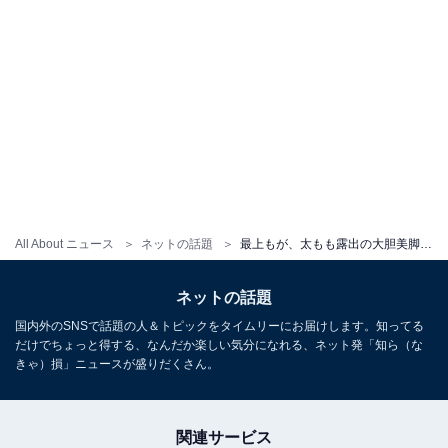
All About ニュース
ネットの話題
最上もが、太もも露出の大胆美脚ショットで新年の挨拶「娘が初風邪をひいてしまって」
ネットの話題
国内外のSNSで話題の人＆トピックをタイムリーにお届けします。知ってる
だけでちょっと得する、なんだか楽しい気分になれる、ネット発「知ら（な
きゃ）損」ニュースが盛りだくさん。
関連サービス