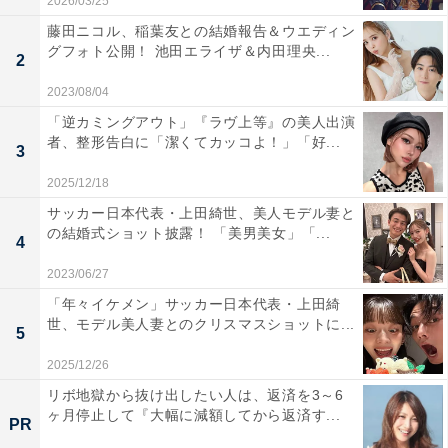
2026/03/25
藤田ニコル、稲葉友との結婚報告＆ウエディン
グフォト公開！ 池田エライザ＆内田理央...
2
2023/08/04
「逆カミングアウト」『ラヴ上等』の美人出演
者、整形告白に「潔くてカッコよ！」「好...
3
2025/12/18
サッカー日本代表・上田綺世、美人モデル妻と
の結婚式ショット披露！ 「美男美女」「...
4
2023/06/27
「年々イケメン」サッカー日本代表・上田綺
世、モデル美人妻とのクリスマスショットに...
5
2025/12/26
リボ地獄から抜け出したい人は、返済を3～6
ヶ月停止して『大幅に減額してから返済す...
PR