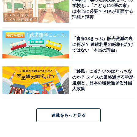
学校も…「こども110番の家」
は本当に必要？ PTAが直面する
理想と現実
「青春18きっぷ」販売激減の裏
に何が？ 連続利用の厳格化だけ
ではない「本当の理由」
「移民」に冷たいのはどっちな
のか？ スイスの厳格過ぎる学歴
選別と、日本の曖昧過ぎる外国
人政策
連載をもっと見る