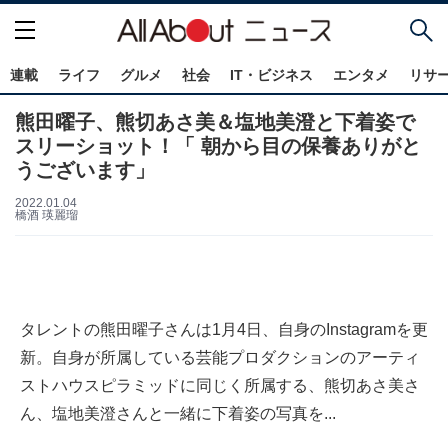
連載
ライフ
グルメ
社会
IT・ビジネス
エンタメ
リサ
熊田曜子、熊切あさ美＆塩地美澄と下着姿で
スリーショット！「 朝から目の保養ありがと
うございます」
2022.01.04
橋酒 瑛麗瑠
タレントの熊田曜子さんは1月4日、自身のInstagramを更
新。自身が所属している芸能プロダクションのアーティ
ストハウスピラミッドに同じく所属する、熊切あさ美さ
ん、塩地美澄さんと一緒に下着姿の写真を...