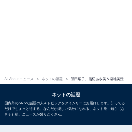
All About ニュース
ネットの話題
熊田曜子、熊切あさ美＆塩地美澄と下着姿でスリーショット！「 朝から目の保養ありがとうございます」
ネットの話題
国内外のSNSで話題の人＆トピックをタイムリーにお届けします。知ってる
だけでちょっと得する、なんだか楽しい気分になれる、ネット発「知ら（な
きゃ）損」ニュースが盛りだくさん。