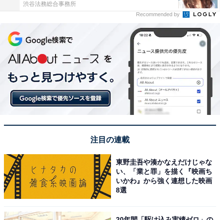
渋谷法務総合事務所
Recommended by
注目の連載
東野圭吾や湊かなえだけじゃな
い、「業と罪」を描く『映画ち
いかわ』から強く連想した映画
8選
20年間「駆け込み実績ゼロ」の