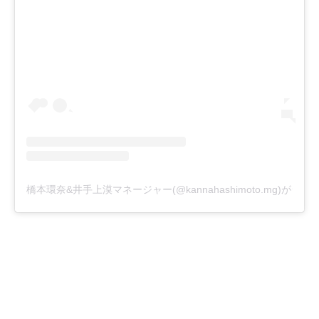
橋本環奈&井手上漠マネージャー(@kannahashimoto.mg)がシ