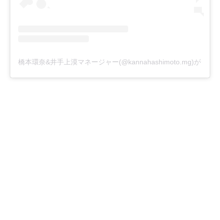
橋本環奈&井手上漠マネージャー(@kannahashimoto.mg)がシ