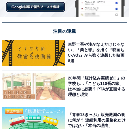
注目の連載
東野圭吾や湊かなえだけじゃな
い、「業と罪」を描く『映画ち
いかわ』から強く連想した映画
8選
20年間「駆け込み実績ゼロ」の
学校も…「こども110番の家」
は本当に必要？ PTAが直面する
理想と現実
「青春18きっぷ」販売激減の裏
に何が？ 連続利用の厳格化だけ
ではない「本当の理由」