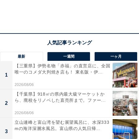
最新
一週間
一ヶ月
【三重県】伊勢名物「赤福」の直営店に、全国
唯一のコメダ大判焼き店も！ 東名阪・伊...
1
2026/08/06
【千葉県】918㎡の県内最大級マーケットか
ら、廃校をリノベした直売所まで。ファー...
2
2026/08/06
立山連峰と富山湾を望む展望風呂に、水深333
mの海洋深層水風呂。富山県の人気日帰...
3