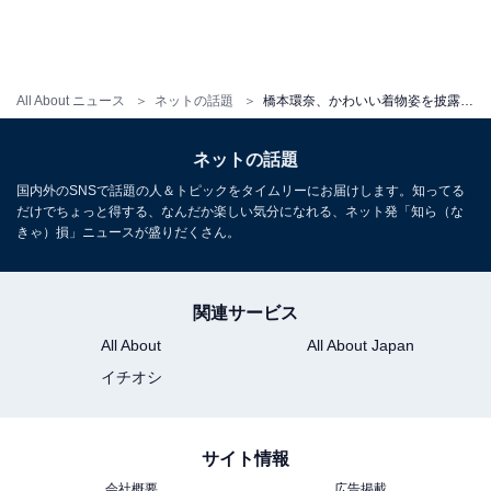
All About ニュース
ネットの話題
橋本環奈、かわいい着物姿を披露！ 「人類最強の可愛さです」 「可愛いです。大好きです」
ネットの話題
国内外のSNSで話題の人＆トピックをタイムリーにお届けします。知ってる
だけでちょっと得する、なんだか楽しい気分になれる、ネット発「知ら（な
きゃ）損」ニュースが盛りだくさん。
関連サービス
All About
All About Japan
イチオシ
サイト情報
会社概要
広告掲載