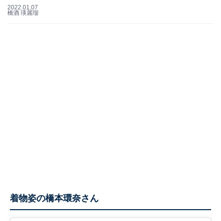
2022.01.07
橋酒 瑛麗瑠
着物姿の橋本環奈さん