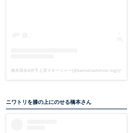
橋本環奈&井手上漠マネージャー(@kannahashimoto.mg)がシ
ニワトリを膝の上にのせる橋本さん