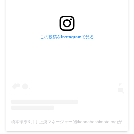
この投稿をInstagramで見る
橋本環奈&井手上漠マネージャー(@kannahashimoto.mg)がシ