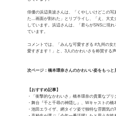
俳優の浜辺美波さんは、「くやしいけどこの写
た…画面が割れた」とリプライし、「え、大丈
しています。浜辺さんは、「君らがSNSに現
ています。
コメントでは、「みんな可愛すぎる #九州の女
愛すぎます！」と、3人のかわいさを称賛する
次ページ：橋本環奈さんのかわいい姿をもっと
【おすすめ記事】
・
「衝撃的なかわいさ」橋本環奈の貴重なプリ
・
舞台『千と千尋の神隠し』、Wキャストの橋
・
池田エライザ、網タイツ姿で独特な雰囲気の
・
高校生が選ぶ「今年一番活躍したと思う女性有