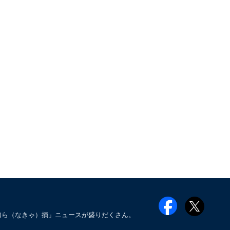
知ら（なきゃ）損」ニュースが盛りだくさん。