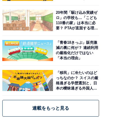
由。予習したい作品は？
20年間「駆け込み実績ゼ
ロ」の学校も…「こども
110番の家」は本当に必
要？ PTAが直面する理想
と現実
「青春18きっぷ」販売激
減の裏に何が？ 連続利用
の厳格化だけではない
「本当の理由」
「移民」に冷たいのはど
っちなのか？ スイスの厳
格過ぎる学歴選別と、日
本の曖昧過ぎる外国人政
策
連載をもっと見る