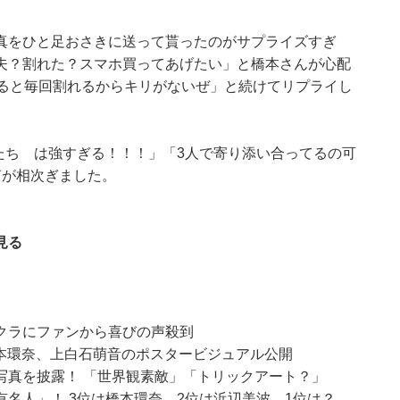
真をひと足おさきに送って貰ったのがサプライズすぎ
夫？割れた？スマホ買ってあげたい」と橋本さんが心配
れると毎回割れるからキリがないぜ」と続けてリプライし
たち は強すぎる！！！」「3人で寄り添い合ってるの可
声が相次ぎました。
見る
クラにファンから喜びの声殺到
本環奈、上白石萌音のポスタービジュアル公開
写真を披露！ 「世界観素敵」「トリックアート？」
名人」！ 3位は橋本環奈、2位は浜辺美波、1位は？