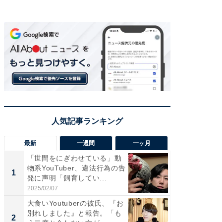
最新
一週間
一ヶ月
「世間をにぎわせている」動
「さす
物系YouTuber、違法行為の告
は」高
1
1
発に声明「飼育してい...
災地を
「カ...
2025/02/07
2026/08/0
大食いYoutuberの彼氏、『お
「女の
別れしました』と報告。「も
介、バ
2
2