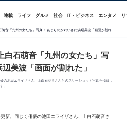
連載
ライフ
グルメ
社会
IT・ビジネス
エンタメ
リ
橋本環奈、池田エライザ&上白石萌音「九州の女たち」写真！ あまりのかわいさに浜辺美波「画面が割れた」
上白石萌音「九州の女たち」写
浜辺美波「画面が割れた」
じく俳優の池田エライザさん、上白石萌音さんとのスリーショット写真を掲載し
す。
terを更新。同じく俳優の池田エライザさん、上白石萌音さ