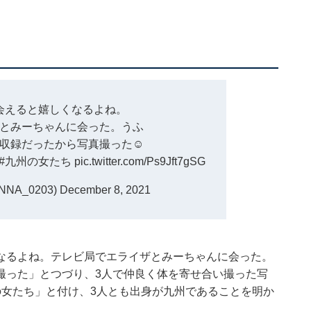
会えると嬉しくなるよね。
とみーちゃんに会った。うふ
収録だったから写真撮った☺️
#九州の女たち
pic.twitter.com/Ps9Jft7gSG
NA_0203)
December 8, 2021
なるよね。テレビ局でエライザとみーちゃんに会った。
撮った」とつづり、3人で仲良く体を寄せ合い撮った写
の女たち」と付け、3人とも出身が九州であることを明か