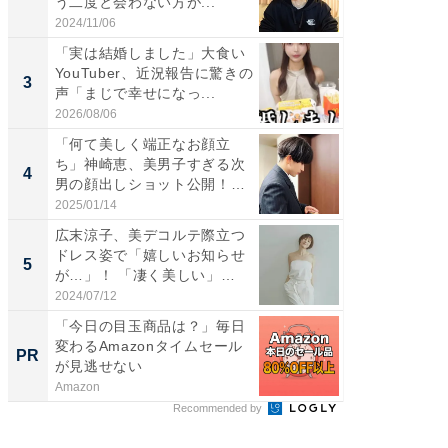
う二度と会わない方が...
らのプレ
愛...
2024/11/06
2026/08/0
「実は結婚しました」大食い
「脚が
YouTuber、近況報告に驚きの
横川尚
3
3
声「まじで幸せになっ...
ムキな姿
刃...
2026/08/06
2026/08/0
「何て美しく端正なお顔立
「え、
ち」神崎恵、美男子すぎる次
芸人、2
4
4
男の顔出しショット公開！
エットに
「め...
2025/01/14
2026/08/0
広末涼子、美デコルテ際立つ
「脳がバ
ドレス姿で「嬉しいお知らせ
装姿が話
5
5
が…」！ 「凄く美しい」
のお父さ
「透...
2024/07/12
2026/08/0
「今日の目玉商品は？」毎日
森永乳
変わるAmazonタイムセール
「太り
PR
PR
が見逃せない
のカギ
Amazon
森永乳業
Recommended by