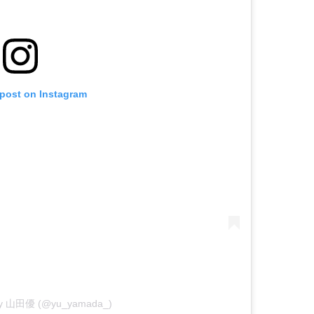
 post on Instagram
 by 山田優 (@yu_yamada_)