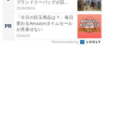
プランドリーバッグが話
層水風
題。“さま...
帰...
2026/08/03
2026/08/0
「今日の目玉商品は？」毎日
「え、
変わるAmazonタイムセール
の？」8
PR
PR
が見逃せない
場！Ama
Amazon
Amazon
Recommended by