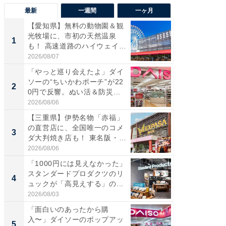
最新
一週間
一ヶ月
【愛知県】無料の動物園＆観
【兵庫
光牧場に、市初の天然温泉
ーメン
1
1
も！ 高速道路のハイウェイオ
再現した
ア...
道...
2026/08/07
2026/08/0
「やっと巡り会えたよ」ダイ
【三重
ソーの“ちいかわポーチ”が22
の直営
2
2
0円で反響。ぬい活＆防災...
ダ大判焼
伊...
2026/08/06
2026/08/0
【三重県】伊勢名物「赤福」
【千葉県
の直営店に、全国唯一のコメ
級マー
3
3
ダ大判焼き店も！ 東名阪・
ノベし
伊...
ー...
2026/08/06
2026/08/0
「1000円には見えなかった」
ステラ
スタンダードプロダクツのリ
詰め放題
4
4
ュックが「高見えする」の...
00円で「
2026/08/03
2026/08/0
「面白いのあったから購
立山連
入〜」ダイソーのポップアッ
風呂に、
5
5