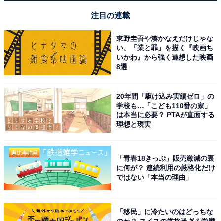
注目の連載
東野圭吾や湊かなえだけじゃな
い、「業と罪」を描く『映画ち
いかわ』から強く連想した映画
8選
20年間「駆け込み実績ゼロ」の
学校も…「こども110番の家」
は本当に必要？ PTAが直面する
理想と現実
「青春18きっぷ」販売激減の裏
に何が？ 連続利用の厳格化だけ
ではない「本当の理由」
「移民」に冷たいのはどっちな
のか？ スイスの厳格過ぎる学歴