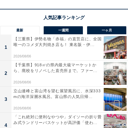
最新
一週間
一ヶ月
【三重県】伊勢名物「赤福」の直営店に、全国
唯一のコメダ大判焼き店も！ 東名阪・伊...
1
2026/08/06
【千葉県】918㎡の県内最大級マーケットか
ら、廃校をリノベした直売所まで。ファー...
2
2026/08/06
立山連峰と富山湾を望む展望風呂に、水深333
mの海洋深層水風呂。富山県の人気日帰...
3
2026/08/06
「これ絶対に便利なやつや」ダイソーの折り畳
み式ランドリーバスケットが高評価「使わ...
4