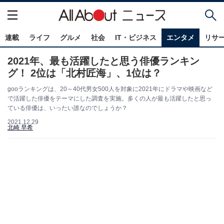
連載
ライフ
グルメ
社会
IT・ビジネス
エンタメ
リサ
2021年、最も活躍したと思う俳優ランキン
グ！ 2位は「北村匠海」、1位は？
gooランキングは、20～40代男女500人を対象に2021年にドラマや映画など
で活躍した俳優をテーマにした調査を実施。多くの人が最も活躍したと思っ
ている俳優は、いったい誰なのでしょうか？
2021.12.29
北崎 早希