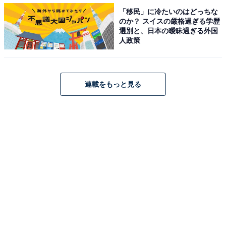
ん主演の実写化映画『るろうに剣心 最終章 The
「移民」に冷たいのはどっちな
Final』。「あまりの完成度に言葉もない美しく哀しい世
のか？ スイスの厳格過ぎる学歴
界を見せてくれた。巴と剣心が（オリジナルアニメ版
選別と、日本の曖昧過ぎる外国
人政策
の）完全に3次元化して現れたような完成度に鳥肌もの
です。第一作につながり円環を成す見事な構成でした
（40代女性）」「最後の戦いのシーンが今までのるろう
連載をもっと見る
に剣心のシリーズの中で1番良かった。剣心の過去が明
らかになったり今までのストーリーを深く掘り下げてい
て面白かった（10代男性）」などの声が上がりました
また、「邦画のアクションの到達点だと感じた（50代男
性）」「アクションがすごくてかっこよかった（20代女
性）」「バトルシーンが本格的で見応えがある（20代女
性）」など、壮絶なアクションシーンに関するコメント
が目立ちました。