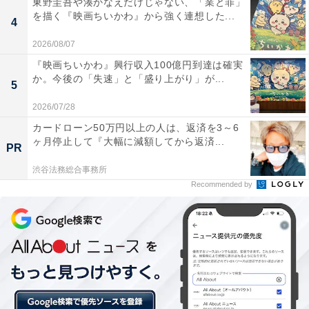
東野圭吾や湊かなえだけじゃない、「業と罪」
を描く『映画ちいかわ』から強く連想した...
4
2026/08/07
『映画ちいかわ』興行収入100億円到達は確実
か。今後の「失速」と「盛り上がり」が...
5
2026/07/28
2：『るろうに剣心 最終章 The Final』
カードローン50万円以上の人は、返済を3～6
ヶ月停止して『大幅に減額してから返済...
PR
渋谷法務総合事務所
Recommended by