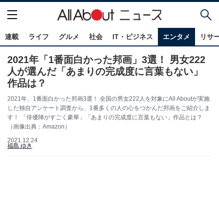
連載
ライフ
グルメ
社会
IT・ビジネス
エンタメ
リサ
2021年「1番面白かった邦画」3選！ 男女222
人が選んだ「あまりの完成度に言葉もない」
作品は？
2021年、1番面白かった邦画3選！ 全国の男女222人を対象にAll Aboutが実施
した独自アンケート調査から、1番多くの人の心をつかんだ邦画をご紹介しま
す！ 「俳優陣がすごく豪華」「あまりの完成度に言葉もない」作品とは？
（画像出典：Amazon）
2021.12.24
福島 ゆき