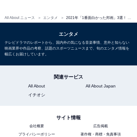
All About ニュース
エンタメ
2021年「1番面白かった邦画」3選！ 男女222人が選んだ「あまりの完成度に言葉もない」 作品は？
エンタメ
テレビドラマのレポートから、国内外の気になる音楽事情、意外と知らない
映画業界や作品の考察、話題のスポーツニュースまで、旬のエンタメ情報を
幅広くお届けしています。
関連サービス
All About
All About Japan
イチオシ
3：『花束みたいな恋をした』
サイト情報
会社概要
広告掲載
プライバシーポリシー
著作権・商標・免責事項