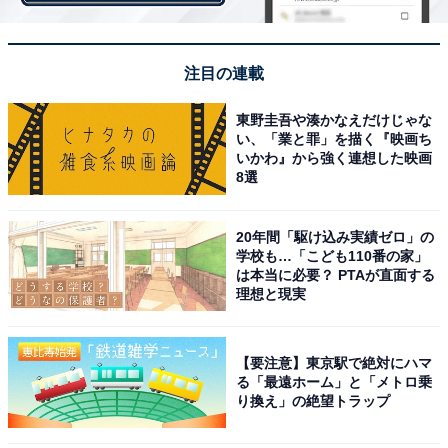
注目の連載
東野圭吾や湊かなえだけじゃな
い、「業と罪」を描く『映画ち
いかわ』から強く連想した映画
8選
20年間「駆け込み実績ゼロ」の
学校も…「こども110番の家」
は本当に必要？ PTAが直面する
理想と現実
【要注意】東京駅で絶対にハマ
る「最遠ホーム」と「メトロ乗
（画像出典：
Amazon
）
り換え」の絶望トラップ
第1作目公開から10年を経て最終章を迎えた、佐藤健さ