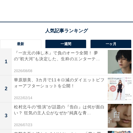
ャスティング、との声が多かった北村匠海さん主演の実
写化映画『東京リベンジャーズ』。
さらに、「引き込まれてしまうのはカリスマ性や物語の
構成、登場人物の心理を細かく忠実に表現しているから
（20代男性）」「俳優陣がすごく豪華だったということ
最新
一週間
一ヶ月
と、アニメや漫画の内容を知らずに観に行ったがとても
『一次元の挿し木』で負のオーラ全開！ 夢
面白くて、アニメの東京リベンジャーズにハマるきっか
の“初大河”も決定した、生粋のエンターテ...
1
けになった（10代女性）」などのコメントも。
2026/08/08
華原朋美、3カ月で11キロ減のダイエットビフ
ォーアフターショットを公開！
2
2022/02/14
松村北斗の“怪演”が話題の『告白』は何が面白
い？ 狂気の主人公がなぜか“純真な青...
3
2026/07/23