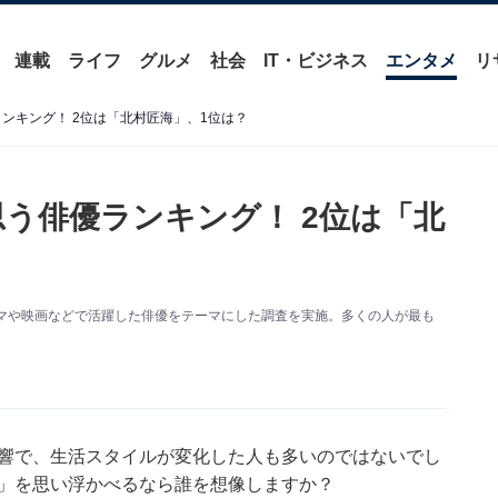
連載
ライフ
グルメ
社会
IT・ビジネス
エンタメ
リ
ランキング！ 2位は「北村匠海」、1位は？
思う俳優ランキング！ 2位は「北
にドラマや映画などで活躍した俳優をテーマにした調査を実施。多くの人が最も
影響で、生活スタイルが変化した人も多いのではないでし
優」を思い浮かべるなら誰を想像しますか？