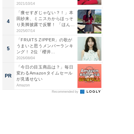
の...
2021/10/14
2026/08/0
「痩せすぎじゃない？！」本
「FRUI
田紗来、ミニスカからほっそ
うまい
4
4
り美脚披露で反響！ 「ほん
ング！ 2
と...
2025/07/14
2026/08/0
「FRUITS ZIPPER」の歌が
すべて
うまいと思うメンバーランキ
るその
5
PR
ング！ 2位「櫻井...
2026/08/04
COCO VIL
「今日の目玉商品は？」毎日
変わるAmazonタイムセール
PR
が見逃せない
Amazon
Recommended by