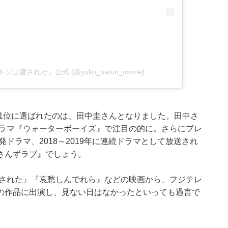
バトンは渡された』公式 (@yuko_baton_movie)
の1位に選ばれたのは、田中圭さんとなりました。田中さ
ドラマ『ウォーターボーイズ』で注目の的に。さらにブレ
発ドラマ、2018～2019年に連続ドラマとして放送され
さんずラブ』でしょう。
渡された』『哀愁しんでれら』などの映画から、フジテレ
の作品に出演し、見ない日はなかったといっても過言で