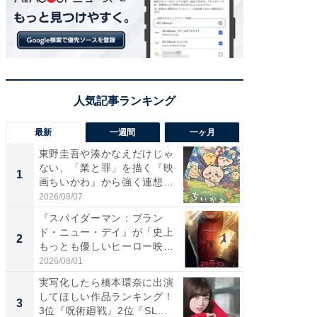
最新
一週間
一ヶ月
東野圭吾や湊かなえだけじゃ
【40代
ない、「業と罪」を描く『映
いと思う
1
1
画ちいかわ』から強く連想し
代タレン
た...
2026/08/07
2026/08/0
『スパイダーマン：ブラン
東野圭
ド・ニュー・デイ』が「史上
ない、
2
2
もっとも優しいヒーロー映
画ちい
画」に...
た...
2026/08/01
2026/08/0
実写化したら橋本環奈に出演
ワケあ
してほしい作品ランキング！
マ『フ
3
3
3位『呪術廻戦』2位『SL...
演技連発