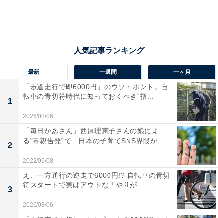
2位は緑豊かで利便性の良い「邑楽郡邑楽町」
最新
一週間
一ヶ月
「歩道走行で即6000円」のウソ・ホント。自
「邑楽郡邑楽町」は、国道354・122号線に囲まれ、車で
転車の青切符時代に知っておくべき“指...
1
のアクセスが便利な地域です。町内には、多々良沼公園
やシンボルタワー未来MiRAiなどの自然豊かな観光施設
2026/08/06
が充実。また、太田市や館林市と接しているためべッド
「毎日かあさん」西原理恵子さんの娘によ
る”毒親告発”で、日本の子育てSNS界隈が...
タウンとしても人気です。
2
2022/06/08
え、一方通行の逆走で6000円!? 自転車の青切
符スタートで実はアウトな「やりが...
3
2026/08/06