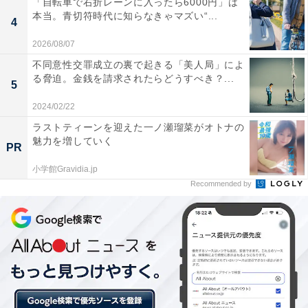
「自転車で右折レーンに入ったら6000円」は
本当。青切符時代に知らなきゃマズい“...
4
2026/08/07
不同意性交罪成立の裏で起きる「美人局」によ
る脅迫。金銭を請求されたらどうすべき？...
5
2024/02/22
ラストティーンを迎えた一ノ瀬瑠菜がオトナの
魅力を増していく
PR
1位は都市部への通勤にも便利な「北群馬郡吉岡
小学館Gravidia.jp
Recommended by
町」
「北群馬郡吉岡町」は、榛名山の南東の山麓から利根川
にかけて広がる地域です。近年、バイパスなどの幹線道
路網が整備されたことで交通利便性が向上。市内には大
型商業施設があるため買い物にも便利です。