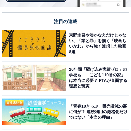
「街の幸福度ランキング」は、2019～2021年の回答者数
50名以上の自治体を対象として集計。幸福度の評点は、
注目の連載
非常に幸福だと思う場合を10点、非常に不幸だと思う場
合を1点とする10段階の回答平均を100点満点にするため
東野圭吾や湊かなえだけじゃな
い、「業と罪」を描く『映画ち
に10倍したものです。
いかわ』から強く連想した映画
8選
＞8位までの全ランキング結果を見る
20年間「駆け込み実績ゼロ」の
学校も…「こども110番の家」
は本当に必要？ PTAが直面する
理想と現実
【おすすめ記事】
・
「青春18きっぷ」販売激減の裏
群馬県の住みここちランキング！ 3位「北群馬郡吉岡
に何が？ 連続利用の厳格化だけ
町」、2位「前橋市」、1位は今年も…
ではない「本当の理由」
・