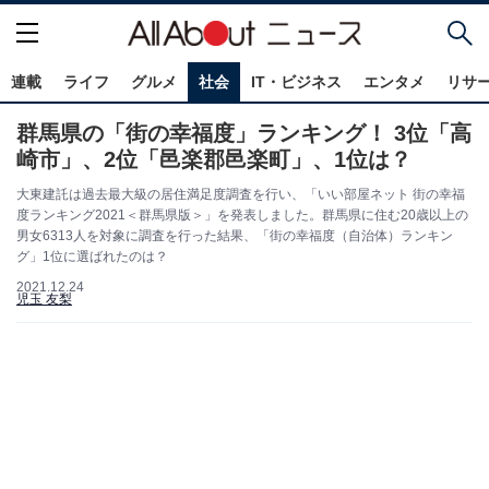
連載
ライフ
グルメ
社会
IT・ビジネス
エンタメ
リサ
群馬県の「街の幸福度」ランキング！ 3位「高
崎市」、2位「邑楽郡邑楽町」、1位は？
大東建託は過去最大級の居住満足度調査を行い、「いい部屋ネット 街の幸福
度ランキング2021＜群馬県版＞」を発表しました。群馬県に住む20歳以上の
男女6313人を対象に調査を行った結果、「街の幸福度（自治体）ランキン
グ」1位に選ばれたのは？
2021.12.24
児玉 友梨