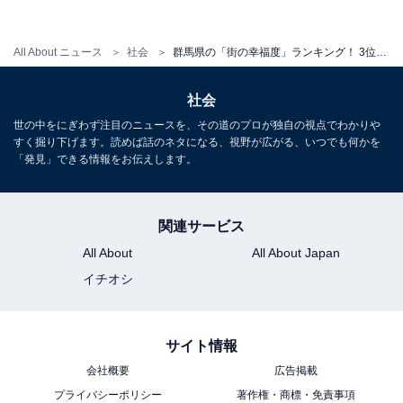
All About ニュース
社会
群馬県の「街の幸福度」ランキング！ 3位「高崎市」、2位「邑楽郡邑楽町」、1位は？
社会
世の中をにぎわず注目のニュースを、その道のプロが独自の視点でわかりや
すく掘り下げます。読めば話のネタになる、視野が広がる、いつでも何かを
「発見」できる情報をお伝えします。
関連サービス
1
2
All About
All About Japan
イチオシ
サイト情報
会社概要
広告掲載
プライバシーポリシー
著作権・商標・免責事項