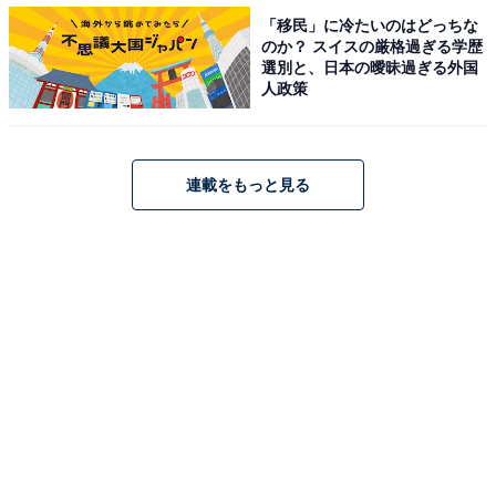
茨城県の「街の幸福度」ランキング！ 3位「稲敷郡阿見
「移民」に冷たいのはどっちな
町」、2位「つくば市」、1位は？
のか？ スイスの厳格過ぎる学歴
・
選別と、日本の曖昧過ぎる外国
人政策
栃木県の「街の幸福度」ランキング！ 3位「下野市」、2
位「さくら市」、1位は？
・
連載をもっと見る
埼玉県民が選ぶ「街の幸福度」ランキング！ 2位「さい
たま市中央区」、1位は……？
【関連リンク】
・
プレスリリース