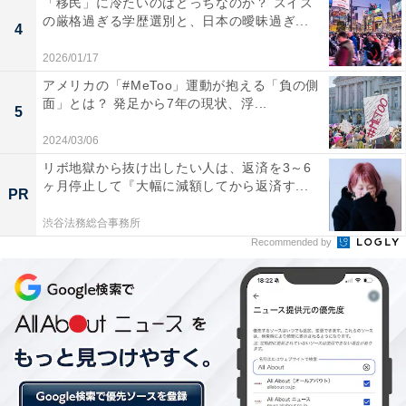
「移民」に冷たいのはどっちなのか？ スイス
の厳格過ぎる学歴選別と、日本の曖昧過ぎ...
4
2026/01/17
アメリカの「#MeToo」運動が抱える「負の側
面」とは？ 発足から7年の現状、浮...
5
2024/03/06
リボ地獄から抜け出したい人は、返済を3～6
ヶ月停止して『大幅に減額してから返済す...
PR
渋谷法務総合事務所
Recommended by
1位は都心へのアクセスが良い「守谷市」
「守谷市」は、2005年のつくばエクスプレスの開業後、
住宅供給が行われ発展しているエリア。都心までのアク
セスが良好で、買い物環境も充実するほか、市内には公