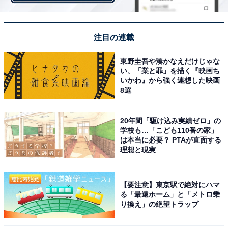
園も多くあります。同市は、茨城県版の「
住みここち（自治体）
」で1位、「住みたい街（自治
体）」では3位と各ランキングで高評価を得ています。
注目の連載
東野圭吾や湊かなえだけじゃな
い、「業と罪」を描く『映画ち
「街の幸福度ランキング」は、2019～2021年の回答者数
いかわ』から強く連想した映画
50人以上の自治体を対象として集計。幸福度の評点は、
8選
非常に幸福だと思う場合を10点、非常に不幸だと思う場
合を1点とする10段階の回答平均を100点満点にするため
20年間「駆け込み実績ゼロ」の
学校も…「こども110番の家」
に10倍したものです。
は本当に必要？ PTAが直面する
理想と現実
＞10位までの全ランキング結果を見る
【要注意】東京駅で絶対にハマ
る「最遠ホーム」と「メトロ乗
り換え」の絶望トラップ
【おすすめ記事】