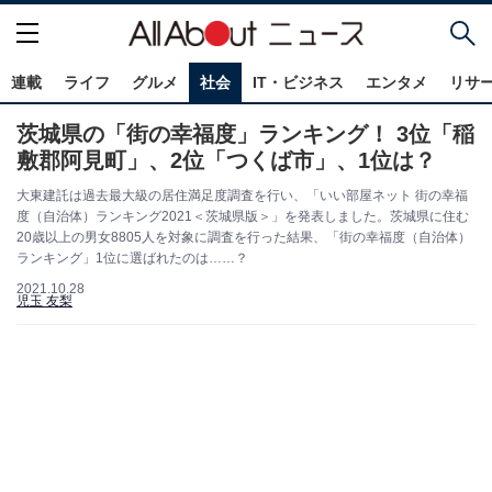
連載
ライフ
グルメ
社会
IT・ビジネス
エンタメ
リサ
茨城県の「街の幸福度」ランキング！ 3位「稲
敷郡阿見町」、2位「つくば市」、1位は？
大東建託は過去最大級の居住満足度調査を行い、「いい部屋ネット 街の幸福
度（自治体）ランキング2021＜茨城県版＞」を発表しました。茨城県に住む
20歳以上の男女8805人を対象に調査を行った結果、「街の幸福度（自治体）
ランキング」1位に選ばれたのは……？
2021.10.28
児玉 友梨