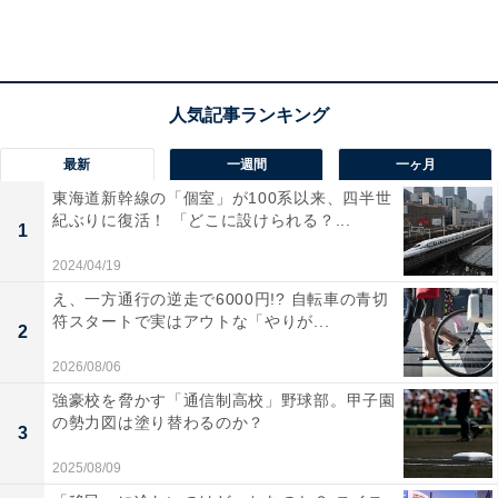
最新
一週間
一ヶ月
2位は自然と科学が調和する「つくば市」
東海道新幹線の「個室」が100系以来、四半世
紀ぶりに復活！ 「どこに設けられる？...
1
国内最大の学術都市である「つくば市」。多数の研究機
関があるほか、筑波山をはじめとする豊かな自然環境に
2024/04/19
も恵まれたエリア。つくばエクスプレスを利用すること
え、一方通行の逆走で6000円!? 自転車の青切
符スタートで実はアウトな「やりが...
で都心部へのアクセスも良好です。同市は、茨城県版の
2
「
住みここち（自治体）
」で3位、「住みたい街（自治
2026/08/06
体）」では1位と、両ランキングで高評価を得ていま
強豪校を脅かす「通信制高校」野球部。甲子園
す。
の勢力図は塗り替わるのか？
3
2025/08/09