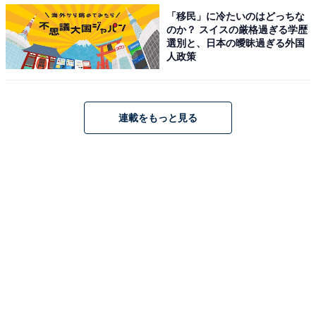
・
「移民」に冷たいのはどっちな
茨城県の住みここちランキング！ 3位「つくば市」、2位
のか？ スイスの厳格過ぎる学歴
「東海村」、1位はやはり…！
選別と、日本の曖昧過ぎる外国
人政策
・
「全国で最も魅力的な都道府県」ランキング！ 1位は13
年連続「北海道」、最下位は……？
連載をもっと見る
・
北関東の「住み続けたい街」ランキング！ 3位「栃木県
佐野市」、2位「茨城県守谷市」、1位は？
・
東京は42位？ 経済的に豊かな都道府県ランキング3位
「茨城県」2位「富山県」1位は…
【関連リンク】
・
プレスリリース