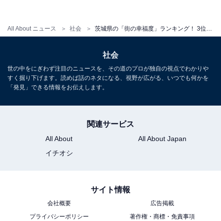
All About ニュース
社会
茨城県の「街の幸福度」ランキング！ 3位「稲敷郡阿見町」、2位「つくば市」、1位は？
社会
世の中をにぎわず注目のニュースを、その道のプロが独自の視点でわかりや
すく掘り下げます。読めば話のネタになる、視野が広がる、いつでも何かを
「発見」できる情報をお伝えします。
関連サービス
All About
All About Japan
イチオシ
サイト情報
1
2
会社概要
広告掲載
プライバシーポリシー
著作権・商標・免責事項