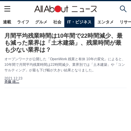
連載
ライフ
グルメ
社会
IT・ビジネス
エンタメ
リサ
月間平均残業時間は10年間で22時間減少、最
も減った業界は「土木建築」、残業時間が最
も少ない業界は？
オープンワークが公開した「OpenWork 残業と有休 10年の変化」によると、
10年間で月間平均残業時間は22時間減少。業界別では「土木建築」や「コン
サルティング」が最も下げ幅が大きい結果となりました。
2021.12.23
斉藤 雄二