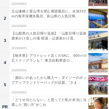
2026/08/04
立山連峰と富山湾を望む展望風呂に、水深333
mの海洋深層水風呂。富山県の人気日帰...
2
2026/08/06
【山梨県の人気日帰り温泉】「山梨日帰り温泉
源泉かけ流しの湯 桜湯」は源泉かけ流...
3
2026/08/05
【栃木県】アウトレット近くのSAに、600㎡の
広々ドッグランも！ 東北自動車道の...
4
2026/08/05
「面白いのあったから購入〜」ダイソーのポッ
プアップランドリーバッグが話題。“さま...
5
2026/08/03
「どうせ当たらない」と思ってた私が本当に当
選した“買い方”がこれ
PR