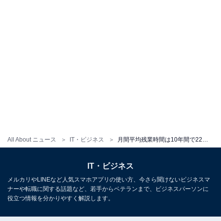
All About ニュース
IT・ビジネス
月間平均残業時間は10年間で22時間減少、最も減った業界は「土木建築」、残業時間が最も少ない業界は？
IT・ビジネス
メルカリやLINEなど人気スマホアプリの使い方、今さら聞けないビジネスマ
ナーや転職に関する話題など、若手からベテランまで、ビジネスパーソンに
役立つ情報を分かりやすく解説します。