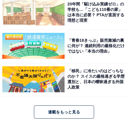
20年間「駆け込み実績ゼロ」の
学校も…「こども110番の家」
は本当に必要？ PTAが直面する
理想と現実
「青春18きっぷ」販売激減の裏
に何が？ 連続利用の厳格化だけ
ではない「本当の理由」
「移民」に冷たいのはどっちな
のか？ スイスの厳格過ぎる学歴
選別と、日本の曖昧過ぎる外国
人政策
連載をもっと見る