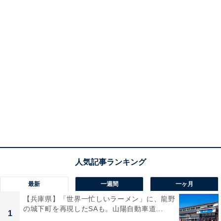
最新
一週間
一ヶ月
【兵庫県】「世界一忙しいラーメン」に、龍野
の城下町を再現したSAも。山陽自動車道...
1