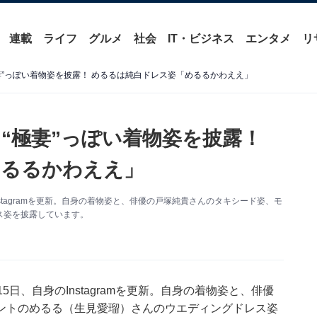
連載
ライフ
グルメ
社会
IT・ビジネス
エンタメ
リ
妻”っぽい着物姿を披露！ めるるは純白ドレス姿「めるるかわええ」
“極妻”っぽい着物姿を披露！
めるるかわええ」
stagramを更新。自身の着物姿と、俳優の戸塚純貴さんのタキシード姿、モ
ス姿を披露しています。
日、自身のInstagramを更新。自身の着物姿と、俳優
ントのめるる（生見愛瑠）さんのウエディングドレス姿