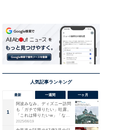
最新
一週間
一ヶ月
阿波みなみ、ディズニー訪問
「さす
も「ガチで帰りたい」吐露。
は」高
1
1
「これは帰りたいw」「なん
災地を
ち...
「カ...
2025/06/19
2026/08/0