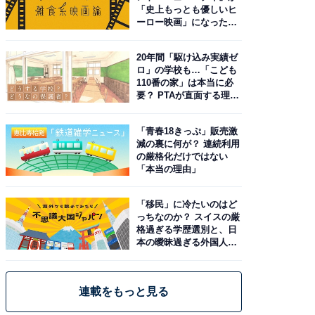
「史上もっとも優しいヒ
ーロー映画」になった理
由。予習したい作品は？
20年間「駆け込み実績ゼ
ロ」の学校も…「こども
110番の家」は本当に必
要？ PTAが直面する理想
と現実
「青春18きっぷ」販売激
減の裏に何が？ 連続利用
の厳格化だけではない
「本当の理由」
「移民」に冷たいのはど
っちなのか？ スイスの厳
格過ぎる学歴選別と、日
本の曖昧過ぎる外国人政
策
連載をもっと見る