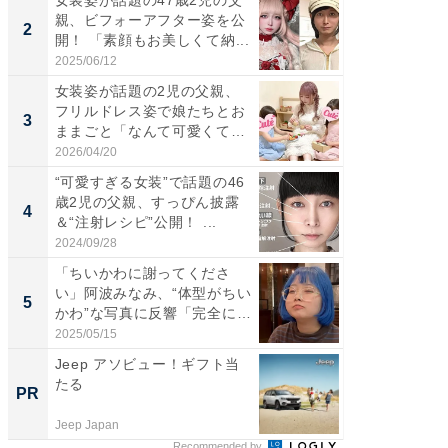
女装姿が話題の47歳2児の父
「女の
親、ビフォーアフター姿を公
介、バ
2
2
開！ 「素顔もお美しくて納...
らのプレ
愛...
2025/06/12
2026/08/0
女装姿が話題の2児の父親、
「好感
フリルドレス姿で娘たちとお
や、“マ
3
3
ままごと「なんて可愛くて平
画変更
和...
財...
2026/04/20
2026/07/3
“可愛すぎる女装”で話題の46
「脚が
歳2児の父親、すっぴん披露
横川尚
4
4
＆“注射レシピ”公開！ ...
ムキな姿
刃...
2024/09/28
2026/08/0
「ちいかわに謝ってくださ
「2人と
い」阿波みなみ、“体型がちい
團十郎
5
5
かわ”な写真に反響「完全に
「後ろ
一...
「...
2025/05/15
2026/08/0
Jeep アソビュー！ギフト当
【西野
たる
刊『北
PR
PR
くか』
Jeep Japan
FINCHI o
Recommended by