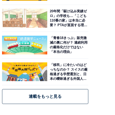
20年間「駆け込み実績ゼ
ロ」の学校も…「こども
110番の家」は本当に必
要？ PTAが直面する理想
と現実
「青春18きっぷ」販売激
減の裏に何が？ 連続利用
の厳格化だけではない
「本当の理由」
「移民」に冷たいのはど
っちなのか？ スイスの厳
格過ぎる学歴選別と、日
本の曖昧過ぎる外国人政
策
連載をもっと見る