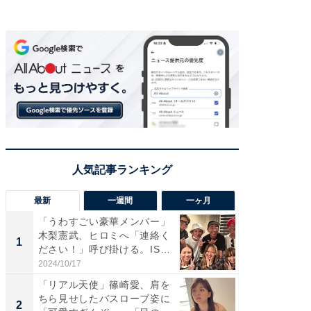
最新
一週間
一ヶ月
「うわすごい豪華メンバー」
「さす
木梨憲武、ヒロミへ「連絡く
は」高
1
1
ださい！」呼び掛ける。IS
災地を
S...
「カ...
2024/10/17
2026/08/0
「リアル天使」篠崎愛、肩を
「女の
ちら見せしたバスローブ姿に
介、バ
2
2