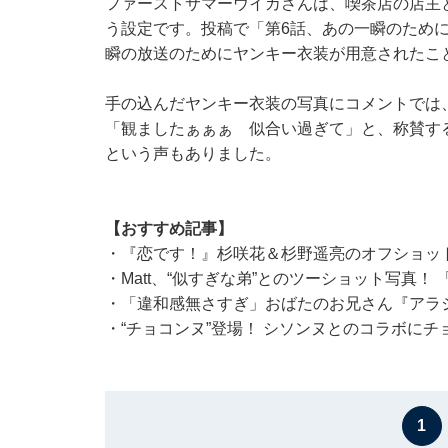
ファーストサマーウイカさんは、喫茶店の店主
う設定です。投稿で「第6話、あの一瞬のため
瞬の放送のためにヤンキー衣装が用意されたこ
手の込んだヤンキー衣装の写真にコメントでは
「観ましたぁぁぁ 似合い過ぎて」と、称賛す
という声もありました。
【おすすめ記事】
・
『恋です！』杉咲花＆杉野遥亮のオフショッ
・
Matt、“似すぎな弟”とのツーショット写真
・
「違和感無さすぎ」おばたのお兄さん『アラ
・
“チョコンヌ”登場！ シソンヌとのコラボに
1