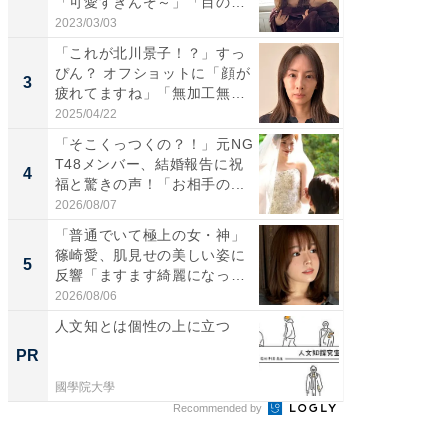
「可愛すぎんぞ～」「目の表
らのプレ
情...
愛...
2023/03/03
2026/08/0
「これが北川景子！？」すっ
「脚が
ぴん？ オフショットに「顔が
横川尚
3
3
疲れてますね」「無加工無
ムキな姿
表...
刃...
2025/04/22
2026/08/0
「そこくっつくの？！」元NG
「え、
T48メンバー、結婚報告に祝
芸人、2
4
4
福と驚きの声！「お相手の...
エットに
2026/08/07
2026/08/0
「普通でいて極上の女・神」
「脳がバ
篠崎愛、肌見せの美しい姿に
装姿が話
5
5
反響「ますます綺麗になって
のお父さ
い...
2026/08/06
2026/08/0
人文知とは個性の上に立つ
音楽シー
史、こ
PR
PR
みて
國學院大學
Marshall 
Recommended by