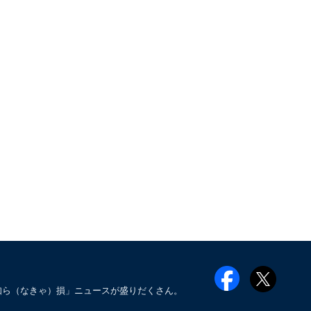
知ら（なきゃ）損」ニュースが盛りだくさん。