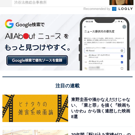
渋谷法務総合事務所
Recommended by
注目の連載
東野圭吾や湊かなえだけじゃな
い、「業と罪」を描く『映画ち
いかわ』から強く連想した映画
8選
20年間「駆け込み実績ゼロ」の