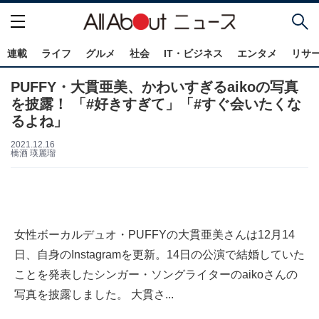
連載
ライフ
グルメ
社会
IT・ビジネス
エンタメ
リサ
PUFFY・大貫亜美、かわいすぎるaikoの写真
を披露！ 「#好きすぎて」「#すぐ会いたくな
るよね」
2021.12.16
橋酒 瑛麗瑠
女性ボーカルデュオ・PUFFYの大貫亜美さんは12月14
日、自身のInstagramを更新。14日の公演で結婚していた
ことを発表したシンガー・ソングライターのaikoさんの
写真を披露しました。 大貫さ...