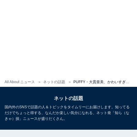
All About ニュース
ネットの話題
PUFFY・大貫亜美、かわいすぎるaikoの写真を披露！ 「#好きすぎて」「#すぐ会いたくなるよね」
ネットの話題
国内外のSNSで話題の人＆トピックをタイムリーにお届けします。知ってる
だけでちょっと得する、なんだか楽しい気分になれる、ネット発「知ら（な
きゃ）損」ニュースが盛りだくさん。