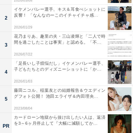
2026/03/08
イケメンバレー選手、キス＆耳食べショットに
反響！ 「なんなのーこのイチャイチャ感...
2
2026/01/29
花乃まりあ、趣里の夫・三山凌輝と「二人で時
間を過ごしたことは事実」と認める。「不...
3
2026/07/22
「足長いし子煩悩だし」イケメンバレー選手、
子どもたちとのディズニーショットに「か...
4
2026/01/03
藤田ニコル、稲葉友との結婚報告＆ウエディン
グフォト公開！ 池田エライザ＆内田理央...
5
2023/08/04
カードローン地獄から抜け出したい人は、返済
を3～6ヶ月停止して『大幅に減額してか...
PR