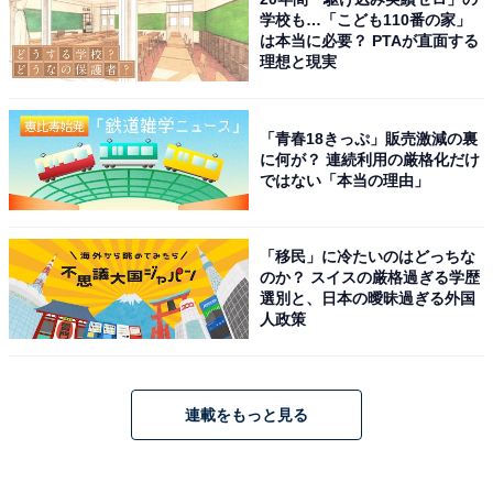
学校も…「こども110番の家」
は本当に必要？ PTAが直面する
理想と現実
「青春18きっぷ」販売激減の裏
に何が？ 連続利用の厳格化だけ
ではない「本当の理由」
「移民」に冷たいのはどっちな
のか？ スイスの厳格過ぎる学歴
選別と、日本の曖昧過ぎる外国
人政策
連載をもっと見る