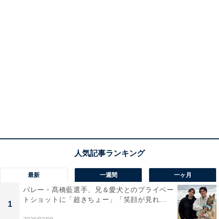
最新
一週間
一ヶ月
バレー・髙橋藍選手、兄＆愛犬とのプライベー
トショットに「超きちょー」「笑顔が見れ...
1