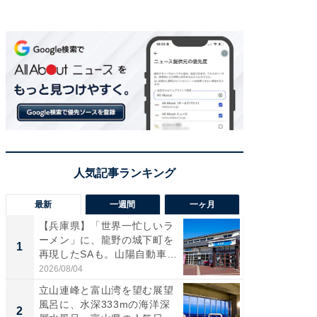
最新
一週間
一ヶ月
【兵庫県】「世界一忙しいラ
【兵庫
ーメン」に、龍野の城下町を
ーメン
1
1
再現したSAも。山陽自動車
再現した
道...
道...
2026/08/04
2026/08/0
立山連峰と富山湾を望む展望
【三重
風呂に、水深333mの海洋深
「鈴鹿天
2
2