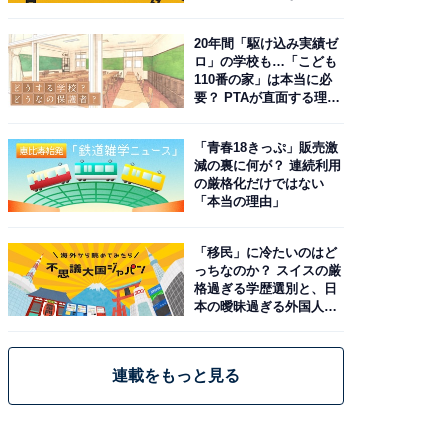
由。予習したい作品は？
20年間「駆け込み実績ゼ
ロ」の学校も…「こども
110番の家」は本当に必
要？ PTAが直面する理想
と現実
「青春18きっぷ」販売激
減の裏に何が？ 連続利用
の厳格化だけではない
「本当の理由」
「移民」に冷たいのはど
っちなのか？ スイスの厳
格過ぎる学歴選別と、日
本の曖昧過ぎる外国人政
策
連載をもっと見る