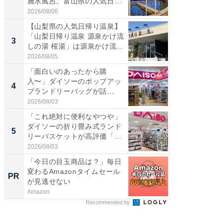
層水風呂。富山県の人気日
は100
帰...
2026/08/06
2026/08/0
【山梨県の人気日帰り温泉】
ステラ
「山梨日帰り温泉 源泉かけ流
詰め放題
3
3
しの湯 桜湯」は源泉かけ流...
00円で「
2026/08/05
2026/08/0
「面白いのあったから購
「ミニオ
入〜」ダイソーのポップアッ
ッグ！ 
4
4
プランドリーバッグが話
ど、夏限
題。“さま...
2026/08/03
2026/08/0
「これ絶対に便利なやつや」
【埼玉
ダイソーの折り畳み式ランド
「行田天
5
5
リーバスケットが高評価「使
は和の
わ...
が...
2026/08/03
2026/08/0
「今日の目玉商品は？」毎日
全国の
変わるAmazonタイムセール
付きの
PR
PR
が見逃せない
Amazon
COCO VIL
Recommended by