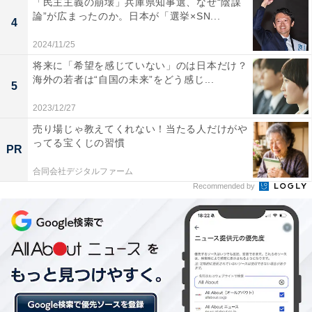
「民主主義の崩壊」兵庫県知事選、なぜ“陰謀
論”が広まったのか。日本が「選挙×SN...
4
2024/11/25
将来に「希望を感じていない」のは日本だけ？
海外の若者は“自国の未来”をどう感じ...
5
2023/12/27
売り場じゃ教えてくれない！当たる人だけがや
ってる宝くじの習慣
1
2
PR
合同会社デジタルファーム
Recommended by