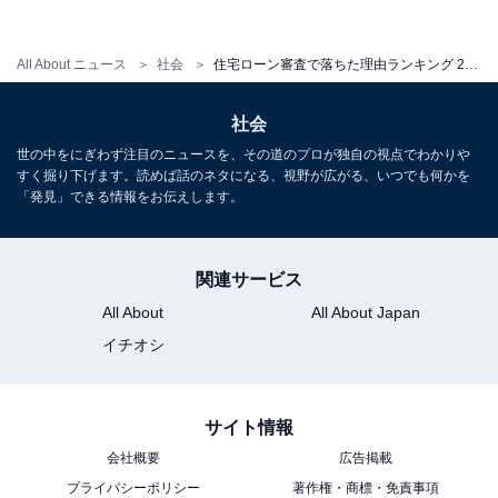
All About ニュース
社会
住宅ローン審査で落ちた理由ランキング 2位は「勤続年数が短い」。全体の約半数を占めた1位は？
社会
世の中をにぎわず注目のニュースを、その道のプロが独自の視点でわかりや
すく掘り下げます。読めば話のネタになる、視野が広がる、いつでも何かを
「発見」できる情報をお伝えします。
関連サービス
All About
All About Japan
イチオシ
サイト情報
会社概要
広告掲載
プライバシーポリシー
著作権・商標・免責事項