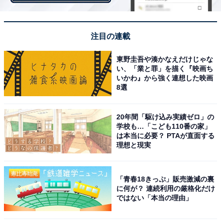
注目の連載
東野圭吾や湊かなえだけじゃな
い、「業と罪」を描く『映画ち
いかわ』から強く連想した映画
8選
20年間「駆け込み実績ゼロ」の
学校も…「こども110番の家」
は本当に必要？ PTAが直面する
理想と現実
「青春18きっぷ」販売激減の裏
に何が？ 連続利用の厳格化だけ
ではない「本当の理由」