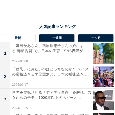
・
「貯蓄600万円以上」の20～30代女性は20.6％！ 「貯蓄
10万円未満」「貯蓄ゼロ」の割合は？
・
「全国戻りたい街ランキング2021」が決定！ 2位「福岡
最新
一週間
一ヶ月
市」、1位は？
「毎日かあさん」西原理恵子さんの娘によ
る”毒親告発”で、日本の子育てSNS界隈が...
1
【関連リンク】
2022/06/08
・プレスリリース
「移民」に冷たいのはどっちなのか？ スイス
・暮らしのすぱいす
の厳格過ぎる学歴選別と、日本の曖昧過ぎ...
2
2026/01/17
世界を震撼させる「ディディ事件」を解説。男
女からの告発、1000本以上のベビーオ...
3
2024/10/25