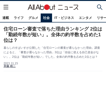
連載
ライフ
グルメ
社会
IT・ビジネス
エンタメ
リサ
住宅ローン審査で落ちた理由ランキング 2位は
「勤続年数が短い」。全体の約半数を占めた1
位は？
暮らしのすぱいすが公開した「住宅ローンの審査が通らなかった理由」調査
によると、「審査が通らなかった理由」3位は「頭金に使える自己資金がな
い」。2位は「勤続年数が短い」でした。全体の約半数を占めた1位とは？
2021.11.15
斉藤 雄二