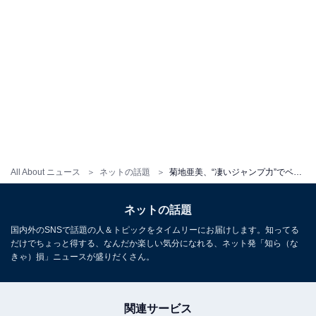
All About ニュース
ネットの話題
菊地亜美、“凄いジャンプ力”でベッドで飛び跳ねる写真！ マギー「まじ元気でる写真や」
ネットの話題
国内外のSNSで話題の人＆トピックをタイムリーにお届けします。知ってる
だけでちょっと得する、なんだか楽しい気分になれる、ネット発「知ら（な
きゃ）損」ニュースが盛りだくさん。
関連サービス