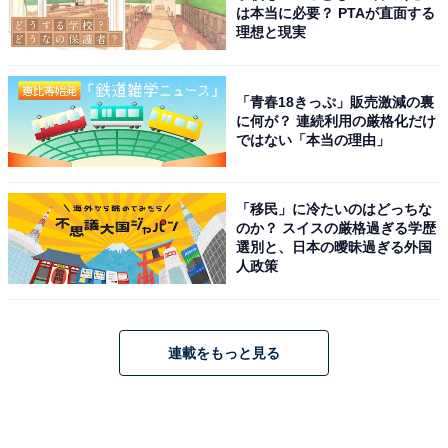
は本当に必要？ PTAが直面する
理想と現実
「青春18きっぷ」販売激減の裏
に何が？ 連続利用の厳格化だけ
ではない「本当の理由」
「移民」に冷たいのはどっちな
のか？ スイスの厳格過ぎる学歴
選別と、日本の曖昧過ぎる外国
人政策
連載をもっと見る