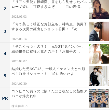
「リアル天使」篠崎愛、肩をちら見せしたバス
ローブ姿に「可愛すぎんぞ～」「目の表情...
2
2023/03/03
「何て美しく端正なお顔立ち」神崎恵、美男子
すぎる次男の顔出しショット公開！ 「め...
3
2025/01/14
「そこくっつくの？！」元NGT48メンバー、
結婚報告に祝福と驚きの声！「お相手の...
4
2026/08/07
結婚した元NGT48、一般人イケメン夫との顔
出し前撮りショット！ 「絵に描いたよ...
5
2024/07/30
コンビニで買うのは損！たばこ税なしの新型タ
バコが爆売れ中
PR
株式会社HAL