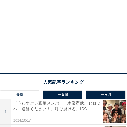
最新
一週間
一ヶ月
「うわすごい豪華メンバー」木梨憲武、ヒロミ
へ「連絡ください！」呼び掛ける。ISS...
1
2024/10/17