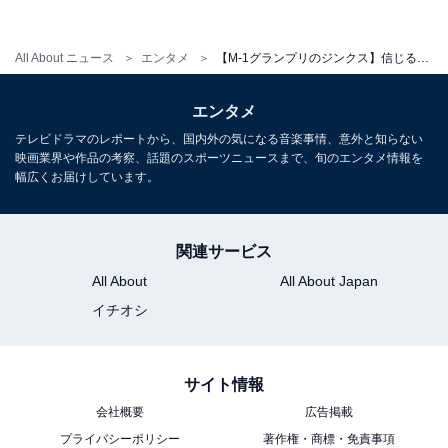
・
今や国民的行事に！ 漫才日本一を決めるM-1グランプ
All About ニュース
エンタメ
【M-1グランプリのジンクス】信じるか信じないかはあなた次第？ 優勝のジンクス・準優勝のジンクスとは
リ、意外と知らない歴史をおさらい
・
エンタメ
初決勝が有利？ M-1グランプリ2021決勝コンビ紹介【初
テレビドラマのレポートから、国内外の気になる音楽事情、意外と知らない
決勝組】
映画業界や作品の考察、話題のスポーツニュースまで、旬のエンタメ情報を
・
幅広くお届けしています。
今年こそ優勝！ M-1グランプリ2021決勝コンビ紹介【決
勝経験組】
関連サービス
All About
All About Japan
イチオシ
サイト情報
会社概要
広告掲載
プライバシーポリシー
著作権・商標・免責事項