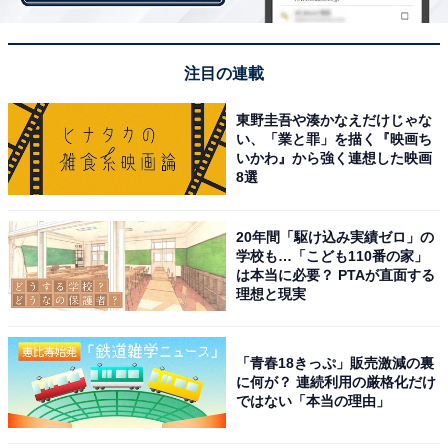
注目の連載
決勝の出番順が10番だと優勝できない
東野圭吾や湊かなえだけじゃな
い、「業と罪」を描く『映画ち
決勝の出番順で、10番手で優勝したコンビは過去にいま
いかわ』から強く連想した映画
8選
せん。トップバッターも含めて、優勝したコンビがいな
い出番順は10番手だけ。
20年間「駆け込み実績ゼロ」の
学校も…「こども110番の家」
は本当に必要？ PTAが直面する
これは過去16回中11回は決勝が9組までしかなかったた
理想と現実
めでもありますが、それでも後半が圧倒的に有利とされ
るなか、意外な結果といえるでしょう。
「青春18きっぷ」販売激減の裏
に何が？ 連続利用の厳格化だけ
ではない「本当の理由」
M-1においては、トップバッターと同様に、大トリも鬼
門。そんなジンクスを吹き飛ばしてくれるコンビは、果