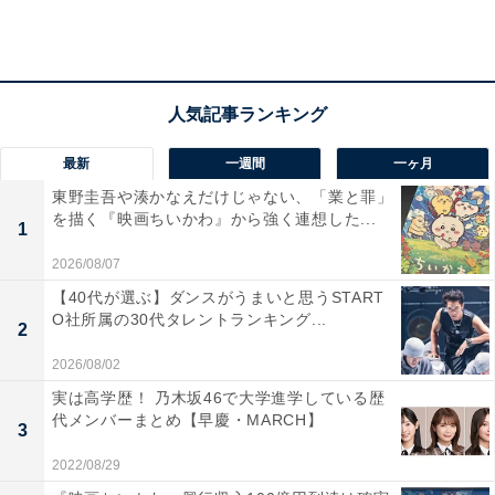
この決勝進出者発表で「2番目に呼ばれたコンビが優勝
する」というジンクスが、2018年から3年連続で続いて
います。
最新
一週間
一ヶ月
東野圭吾や湊かなえだけじゃない、「業と罪」
を描く『映画ちいかわ』から強く連想した...
1
2026/08/07
【40代が選ぶ】ダンスがうまいと思うSTART
O社所属の30代タレントランキング...
2
2026/08/02
実は高学歴！ 乃木坂46で大学進学している歴
代メンバーまとめ【早慶・MARCH】
3
2022/08/29