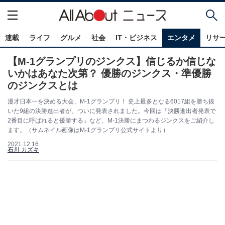
連載
ライフ
グルメ
社会
IT・ビジネス
エンタメ
リサ
【M-1グランプリのジンクス】信じるか信じな
いかはあなた次第？ 優勝のジンクス・準優勝
のジンクスとは
漫才日本一を決める大会、M-1グランプリ！ 史上最多となる6017組を勝ち抜
いた9組の決勝進出者が、ついに発表されました。今回は「決勝進出者発表で
2番目に呼ばれると優勝する」など、M-1決勝にまつわるジンクスをご紹介し
ます。（サムネイル画像はM-1グランプリ公式サイトより）
2021.12.16
石川 カズキ