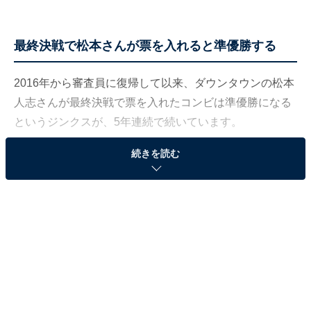
最終決戦で松本さんが票を入れると準優勝する
2016年から審査員に復帰して以来、ダウンタウンの松本
人志さんが最終決戦で票を入れたコンビは準優勝になる
というジンクスが、5年連続で続いています。
続きを読む
ファーストラウンドで歴代最高得点を記録したミルクボ
ーイが最終決戦で7人中6票を獲得した2019年も、松本さ
んは準優勝となるかまいたちに投票と、強固なジンクス
になっています。今年は一体どうなるのでしょうか。