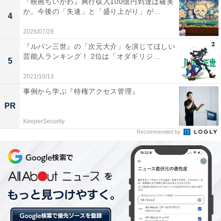
『映画ちいかわ』興行収入100億円到達は確実
2021年の決勝進出者発表（
公式YouTube
より）
か。今後の「失速」と「盛り上がり」が...
4
2026/07/28
2021年の発表順は「コンビ名を50音順に並べて1・3・
『ルパン三世』の「次元大介」を演じてほしい
5・7・9・2・4・6・8番の順に読み上げる」というもの
芸能人ランキング！ 2位は「オダギリジ...
5
で、2番目に呼ばれたのは真空ジェシカでした。4年連続
のジンクス達成なるか？
2021/10/13
事例から学ぶ『特権アクセス管理』
PR
KeeperSecurity
Recommended by