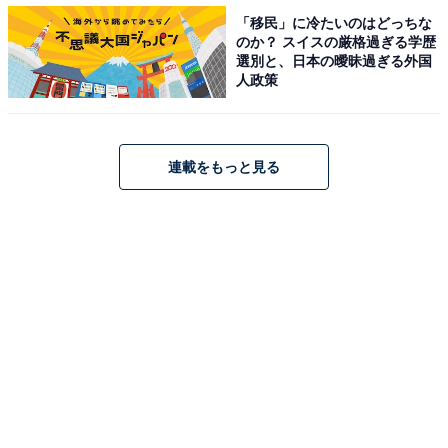
たして今年現れるのか。出番順にも注目です。
「移民」に冷たいのはどっちな
のか？ スイスの厳格過ぎる学歴
選別と、日本の曖昧過ぎる外国
人政策
さまざまなジンクスも注目されているM-1グランプリ
2021は、12月19日午後6時34分からABCテレビ・テレビ
朝日系列で生放送。ぜひ観戦してみてはいかがでしょう
連載をもっと見る
か。
【おすすめ記事】
・
【M-1グランプリ出番順分析】決勝の何番目に出るのが
有利？ 最も優勝が多い出番順とは
・
今年も変わらず鉄壁の布陣！ M-1グランプリ2021決勝審
査員紹介！ なぜ？ 選ばれている実績とは