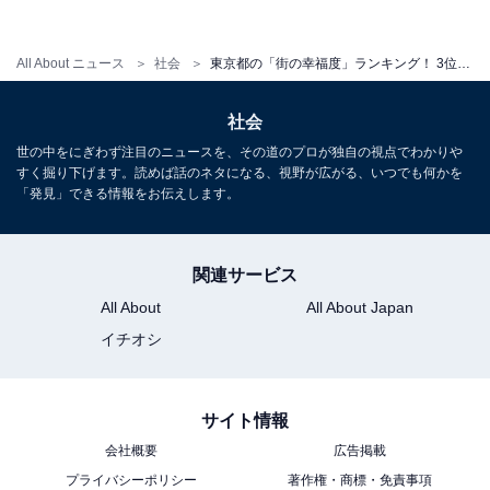
All About ニュース
社会
東京都の「街の幸福度」ランキング！ 3位「武蔵野市」、2位「港区」、1位は？
社会
世の中をにぎわず注目のニュースを、その道のプロが独自の視点でわかりや
すく掘り下げます。読めば話のネタになる、視野が広がる、いつでも何かを
「発見」できる情報をお伝えします。
関連サービス
1
2
All About
All About Japan
イチオシ
サイト情報
会社概要
広告掲載
プライバシーポリシー
著作権・商標・免責事項