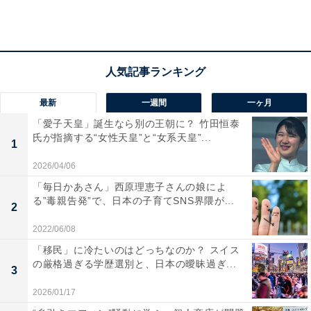
2位は洗練されたイメージのある「港区」
「港区」には、国内外から多くの観光客やビジネスマン
が訪れます。同区はお台場や六本木などの人気スポット
最新
一週間
一ヶ月
や、ブランドショップが並ぶ青山・表参道や麻布などの
「愛子天皇」誕生なら別の王朝に？ 竹田恒泰
氏が指摘する“女性天皇”と“女系天皇”...
個性豊かな街並みがあるエリア。都心各地へのアクセス
1
の良さも魅力の1つです。
2026/04/06
「毎日かあさん」西原理恵子さんの娘によ
る”毒親告発”で、日本の子育てSNS界隈が...
2
2022/06/08
「移民」に冷たいのはどっちなのか？ スイス
の厳格過ぎる学歴選別と、日本の曖昧過ぎ...
3
2026/01/17