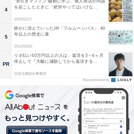
“糸引きマフィン”騒動に学ぶ、個人商店が問題
を起こしたときに「絶対やってはいけな...
4
2023/11/27
静かに消えていったJR「フルムーンパス」 40
年以上の歴史に幕
5
2022/09/01
1位は交通・生活の利便性が高い「中央区」
リボ払い50万円以上の人は、返済を3～6ヶ月
停止して『大幅に減額してから返済する...
PR
「中央区」は、銀座や日本橋といった商業の中心地があ
渋谷法務総合事務所
るエリア。一方で、下町風情のある月島や人形町といっ
Recommended by
た街もあります。臨海部では、都心部再開発により大規
模マンションが多数立地。交通利便性だけでなく生活利
便性も高いです。
「街の幸福度ランキング」は、2019～2021年の回答者数
50名以上の自治体を対象として集計。幸福度の評点は、