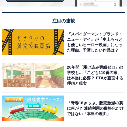
非常に幸福だと思う場合を10点、非常に不幸だと思う場
合を1点とする10段階の回答平均を100点満点にするため
注目の連載
に10倍したものです。
『スパイダーマン：ブランド・
ニュー・デイ』が「史上もっと
も優しいヒーロー映画」になっ
＞10位までの全ランキング結果を見る
た理由。予習したい作品は？
20年間「駆け込み実績ゼロ」の
【おすすめ記事】
学校も…「こども110番の家」
は本当に必要？ PTAが直面する
・
理想と現実
【国勢調査2020】町田市も…東京都で人口が減った市区
町村、2位「大島町」、1位は？
・
「青春18きっぷ」販売激減の裏
に何が？ 連続利用の厳格化だけ
【国勢調査2020】東京都で人口が増えたのは？ 3位「文
ではない「本当の理由」
京区」、2位「千代田区」、1位は…
・