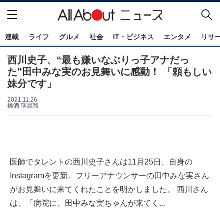
連載
ライフ
グルメ
社会
IT・ビジネス
エンタメ
リサ
西川史子、“最も嫌いなぶりっ子アナだっ
た”田中みな実のお見舞いに感動！ 「頼もしい
妹分です」
2021.11.26
橋酒 瑛麗瑠
医師でタレントの西川史子さんは11月25日、自身の
Instagramを更新。フリーアナウンサーの田中みな実さん
がお見舞いに来てくれたことを明かしました。 西川さん
は、「病院に、田中みな実ちゃんが来てく...