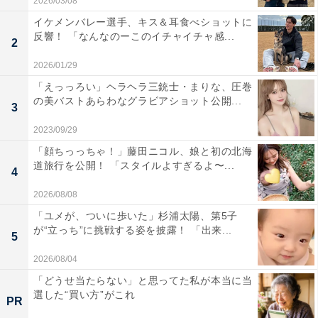
2026/03/08
イケメンバレー選手、キス＆耳食べショットに
反響！ 「なんなのーこのイチャイチャ感...
2
2026/01/29
「えっっろい」ヘラヘラ三銃士・まりな、圧巻
の美バストあらわなグラビアショット公開...
3
2023/09/29
「顔ちっっちゃ！」藤田ニコル、娘と初の北海
道旅行を公開！ 「スタイルよすぎるよ〜...
4
2026/08/08
「ユメが、ついに歩いた」杉浦太陽、第5子
が“立っち”に挑戦する姿を披露！ 「出来...
5
2026/08/04
「どうせ当たらない」と思ってた私が本当に当
選した“買い方”がこれ
PR