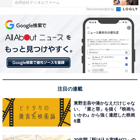
合同会社デジタルファーム
Recommended by
注目の連載
東野圭吾や湊かなえだけじゃな
い、「業と罪」を描く『映画ち
いかわ』から強く連想した映画
8選
20年間「駆け込み実績ゼロ」の