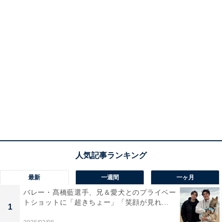
最新
一週間
一ヶ月
バレー・髙橋藍選手、兄＆愛犬とのプライベー
トショットに「超きちょー」「笑顔が見れ...
1