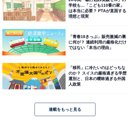
学校も…「こども110番の家」
は本当に必要？ PTAが直面する
理想と現実
「青春18きっぷ」販売激減の裏
に何が？ 連続利用の厳格化だけ
ではない「本当の理由」
「移民」に冷たいのはどっちな
のか？ スイスの厳格過ぎる学歴
選別と、日本の曖昧過ぎる外国
人政策
連載をもっと見る