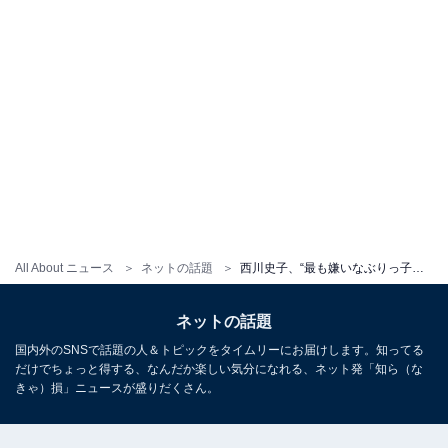
All About ニュース
ネットの話題
西川史子、“最も嫌いなぶりっ子アナだった”田中みな実のお見舞いに感動！ 「頼もしい妹分です」
ネットの話題
国内外のSNSで話題の人＆トピックをタイムリーにお届けします。知ってる
だけでちょっと得する、なんだか楽しい気分になれる、ネット発「知ら（な
きゃ）損」ニュースが盛りだくさん。